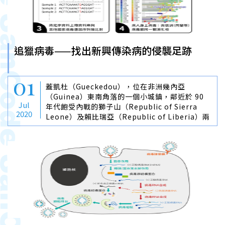
追獵病毒——找出新興傳染病的侵襲足跡
01
蓋凱杜（Gueckedou），位在非洲幾內亞
（Guinea）東南角落的一個小城鎮，鄰近於 90
Jul
年代飽受內戰的獅子山（Republic of Sierra
2020
Leone）及賴比瑞亞（Republic of Liberia）兩
國的邊界，也是 2000 年兩國內戰戰事的中心。在
戰事停止後，經過十年的休養生息，人口逐漸倍
增，也成為三國交界中，20 萬人居住、往來的小
鎮。