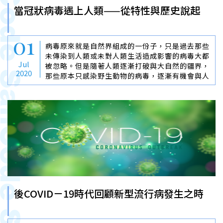
當冠狀病毒遇上人類——從特性與歷史說起
01
病毒原來就是自然界組成的一份子，只是過去那些
未傳染到人類或未對人類生活造成影響的病毒大都
Jul
被忽略。但是隨著人類逐漸打破與大自然的疆界，
2020
那些原本只感染野生動物的病毒，逐漸有機會與人
類接觸。若這些野生動物病毒可以感染人類細胞並
在其中複製時，便有機會侵襲人類，進而影響人類
生活。而冠狀病毒（coronavirus）的跨宿主傳播
就是一個例子。
後COVID－19時代回顧新型流行病發生之時