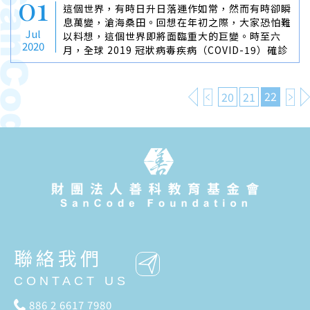
01
這個世界，有時日升日落運作如常，然而有時卻瞬
息萬變，滄海桑田。回想在年初之際，大家恐怕難
Jul
以料想，這個世界即將面臨重大的巨變。時至六
2020
月，全球 2019 冠狀病毒疾病（COVID-19）確診
人數已超過 910 萬人，死亡人數也來到 47 萬人，
全球計有超過 220 個國家∕地區受到影響。
22
20
21
聯絡我們
CONTACT US
886 2 6617 7980