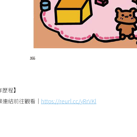
作歷程】
擊連結前往觀看｜
https://reurl.cc/yRrVKl