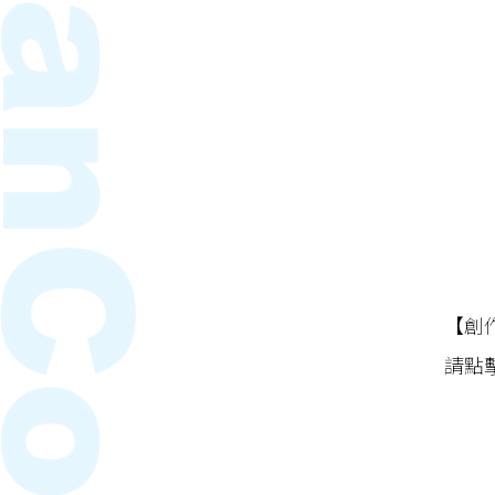
【創
請點