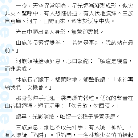
一夜，天空異常明亮，星光逐漸凝聚成形，似火
非火。驚呼中，有人恐懼後退，有人伏地膜拜。三族
自倉庫、河岸、田野而來，聚集於沃原中央。
光芒中顯出高大身影，無聲卻震撼。
山族族長緊握雙拳：「若這是審判，我該站在最
前。」
河族領袖抬頭屏息，心口緊縮：「願這是機會，
而非懲戒。」
林族長者跪下，額頭貼地，顫聲低語：「求祢再
給我們一次機會。」
那身影伸手托起一袋閃爍的穀粒。低沉的聲音在
山谷間迴盪，短而沉重：「勿分散，勿囤積。」
語畢，光影消散，唯留一袋種子靜置沃原。
三族屏息，誰也不敢先伸手，有人喊「神跡」，
有人懷疑「陷阱」。爭論間，一名林族少女悄悄拾起