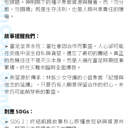
恆課題。神明賜下的種子象徵資源與機會，而「勿分
散，勿囤積」既是生存法則，也是人類共享責任的隱
喻。
故事提醒我們：
➢
富足並非永恆：當社會因合作而繁盛，人心卻可能
在安逸中滋生自私與貪婪，遺忘了最初的團結。真正
的危機往往不是天災本身，而是人禍在富足時期逐漸
累積，終在災難來臨時全面爆發。
➢
希望源於傳承：林族少女守護的小苗象徵「記憶與
信念的延續」，只要仍有人願意保留合作的初心，未
來仍可能萌芽新的繁盛。
對應 SDGs：
➢
SDG 2：終結飢餓故事核心即糧食短缺與資源共