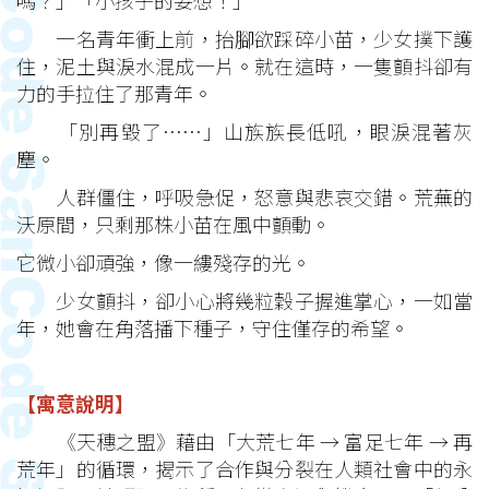
嗎？」「小孩子的妄想！」
一名青年衝上前，抬腳欲踩碎小苗，少女撲下護
住，泥土與淚水混成一片。就在這時，一隻顫抖卻有
力的手拉住了那青年。
「別再毀了……」山族族長低吼，眼淚混著灰
塵。
人群僵住，呼吸急促，怒意與悲哀交錯。荒蕪的
沃原間，只剩那株小苗在風中顫動。
它微小卻頑強，像一縷殘存的光。
少女顫抖，卻小心將幾粒穀子握進掌心，一如當
年，她會在角落播下種子，守住僅存的希望。
【寓意說明】
《天穗之盟》藉由「大荒七年 → 富足七年 → 再
荒年」的循環，揭示了合作與分裂在人類社會中的永