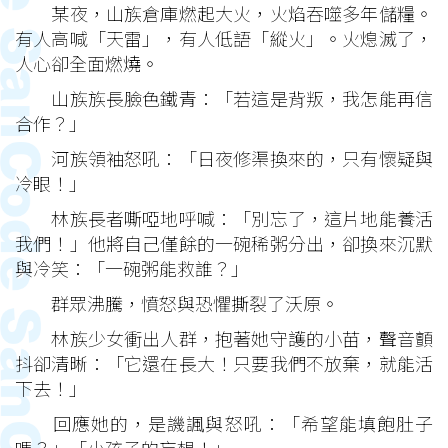
某夜，山族倉庫燃起大火，火焰吞噬多年儲糧。
有人高喊「天雷」，有人低語「縱火」。火熄滅了，
人心卻全面燃燒。
山族族長臉色鐵青：「若這是背叛，我怎能再信
合作？」
河族領袖怒吼：「日夜修渠換來的，只有懷疑與
冷眼！」
林族長者嘶啞地呼喊：「別忘了，這片地能養活
我們！」他將自己僅餘的一碗稀粥分出，卻換來沉默
與冷笑：「一碗粥能救誰？」
群眾沸騰，憤怒與恐懼撕裂了沃原。
林族少女衝出人群，抱著她守護的小苗，聲音顫
抖卻清晰：「它還在長大！只要我們不放棄，就能活
下去！」
回應她的，是譏諷與怒吼：「希望能填飽肚子