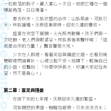
一粒散落的穀子，藏入掌心。次日，她把它種在一個
隱蔽角落，日日澆灌。
春去秋來，三族依盟約合作：山族築倉，河族引
水，林族播種。沃原逐漸翠綠，迎來久違的豐收。
盛宴在夜空下展開，火光照亮歌舞。孩子們第一
次吃飽，老人們淚眼婆娑。林族長者高聲呼喊：「這
就是合作的力量！」聲音響徹大地。
少女在人群裡，看著笑容與竊語交錯，也看到幾
雙眼裡閃過算計，心裡泛起不安。她蹲下，輕撫自己
的小苗，低聲說：「你要快快長大，好讓大家記住希
望，而不是貪心。」
第二幕：富足與隱憂
在接下來的七年裡，沃原迎來久違的繁盛。
河族開挖的渠道，蜿蜒如銀帶，引來淙淙流水；