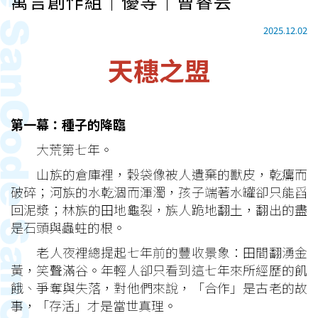
寓言創作組｜優等｜曹睿芸
2025.12.02
天穗之盟
第一幕：種子的降臨
大荒第七年。
山族的倉庫裡，穀袋像被人遺棄的獸皮，乾癟而
破碎；河族的水乾涸而渾濁，孩子端著水罐卻只能舀
回泥漿；林族的田地龜裂，族人跪地翻土，翻出的盡
是石頭與蟲蛀的根。
老人夜裡總提起七年前的豐收景象：田間翻湧金
黃，笑聲滿谷。年輕人卻只看到這七年來所經歷的飢
餓、爭奪與失落，對他們來說，「合作」是古老的故
事，「存活」才是當世真理。