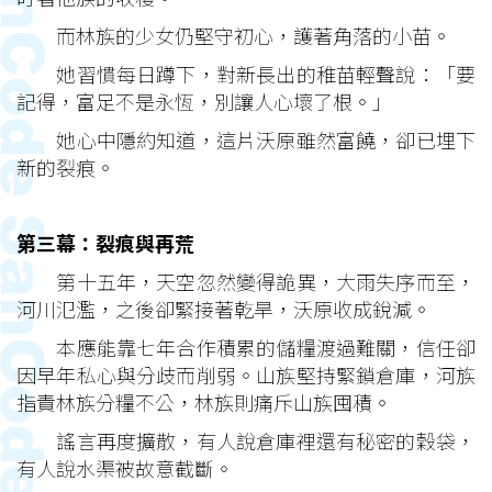
而林族的少女仍堅守初心，護著角落的小苗。
她習慣每日蹲下，對新長出的稚苗輕聲說：「要
記得，富足不是永恆，別讓人心壞了根。」
她心中隱約知道，這片沃原雖然富饒，卻已埋下
新的裂痕。
第三幕：裂痕與再荒
第十五年，天空忽然變得詭異，大雨失序而至，
河川氾濫，之後卻緊接著乾旱，沃原收成銳減。
本應能靠七年合作積累的儲糧渡過難關，信任卻
因早年私心與分歧而削弱。山族堅持緊鎖倉庫，河族
指責林族分糧不公，林族則痛斥山族囤積。
謠言再度擴散，有人說倉庫裡還有秘密的穀袋，
有人說水渠被故意截斷。