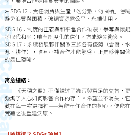
享，展現合作是糧食安全的關鍵。
➢
SDG 12：責任消費與生產「勿分散，勿囤積」隱喻
避免浪費與囤積，強調資源需公平、永續使用。
SDG 16：制度的正義與和平當合作破裂，爭奪與懷疑
將取代和平；唯有制度化的信任，方能避免衝突。
SDG 17：永續發展夥伴關係三族各有優勢（倉儲、水
源、耕作），唯有互補合作才能繁盛，正是夥伴關係
的最佳隱喻。
寓意總結：
《天穗之盟》不僅講述了饑荒與富足的交替，更
強調了人心如何影響合作的存亡。希望並不消失，它
藏在每一次選擇裡——若能守住合作的初心，便能在
荒蕪之後重建沃原。
【所挑選之 SDGs 項目】