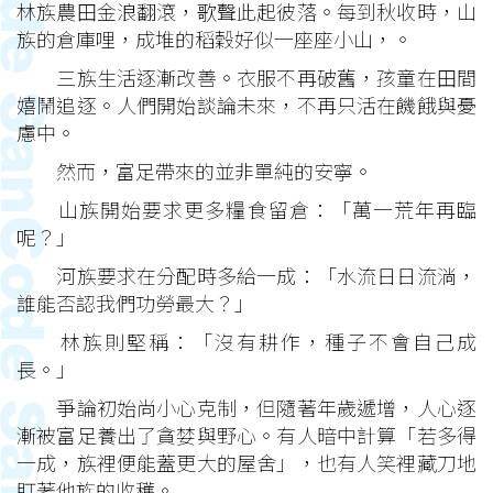
林族農田金浪翻滾，歌聲此起彼落。每到秋收時，山
族的倉庫哩，成堆的稻穀好似一座座小山，。
三族生活逐漸改善。衣服不再破舊，孩童在田間
嬉鬧追逐。人們開始談論未來，不再只活在饑餓與憂
慮中。
然而，富足帶來的並非單純的安寧。
山族開始要求更多糧食留倉：「萬一荒年再臨
呢？」
河族要求在分配時多給一成：「水流日日流淌，
誰能否認我們功勞最大？」
林族則堅稱：「沒有耕作，種子不會自己成
長。」
爭論初始尚小心克制，但隨著年歲遞增，人心逐
漸被富足養出了貪婪與野心。有人暗中計算「若多得
一成，族裡便能蓋更大的屋舍」，也有人笑裡藏刀地
盯著他族的收穫。