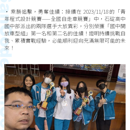
• 乘勝追擊，勇奪佳績：接續在 2023/11/18 的「青
年程式設計競賽——全國自走車競賽」中，石碇高中
國中部派出的兩隊選手大放異彩，分別榮獲「國中開
放車型組」第一名和第二名的佳績！證明持續挑戰自
我、累積實戰經驗，必能順利迎向充滿無限可能的未
來！