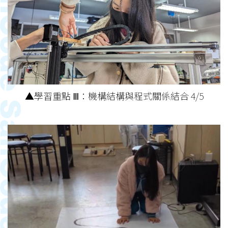
▲學習重點 Ⅲ：機構結構與程式關係結合 4/5