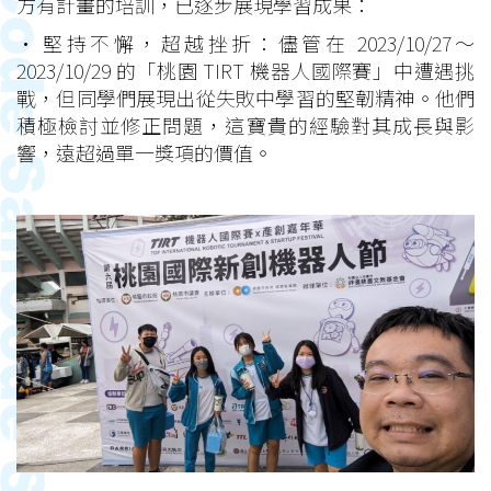
方有計畫的培訓，已逐步展現學習成果：
• 堅持不懈，超越挫折：儘管在 2023/10/27～
2023/10/29 的「桃園 TIRT 機器人國際賽」中遭遇挑
戰，但同學們展現出從失敗中學習的堅韌精神。他們
積極檢討並修正問題，這寶貴的經驗對其成長與影
響，遠超過單一獎項的價值。