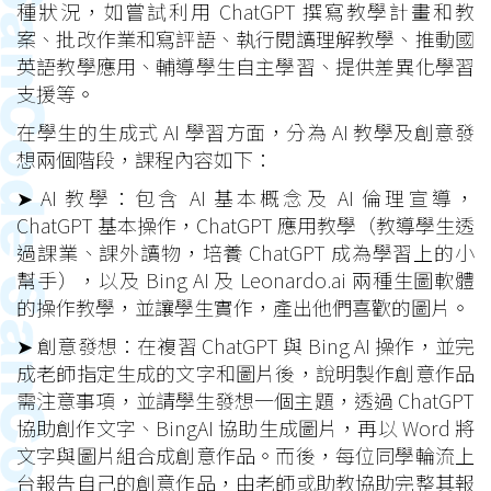
種狀況，如嘗試利用 ChatGPT 撰寫教學計畫和教
案、批改作業和寫評語、執行閱讀理解教學、推動國
英語教學應用、輔導學生自主學習、提供差異化學習
支援等。
在學生的生成式 AI 學習方面，分為 AI 教學及創意發
想兩個階段，課程內容如下：
➤ AI 教學：包含 AI 基本概念及 AI 倫理宣導，
ChatGPT 基本操作，ChatGPT 應用教學（教導學生透
過課業、課外讀物，培養 ChatGPT 成為學習上的小
幫手），以及 Bing AI 及 Leonardo.ai 兩種生圖軟體
的操作教學，並讓學生實作，產出他們喜歡的圖片。
➤ 創意發想：在複習 ChatGPT 與 Bing AI 操作，並完
成老師指定生成的文字和圖片後，說明製作創意作品
需注意事項，並請學生發想一個主題，透過 ChatGPT
協助創作文字、BingAI 協助生成圖片，再以 Word 將
文字與圖片組合成創意作品。而後，每位同學輪流上
台報告自己的創意作品，由老師或助教協助完整其報