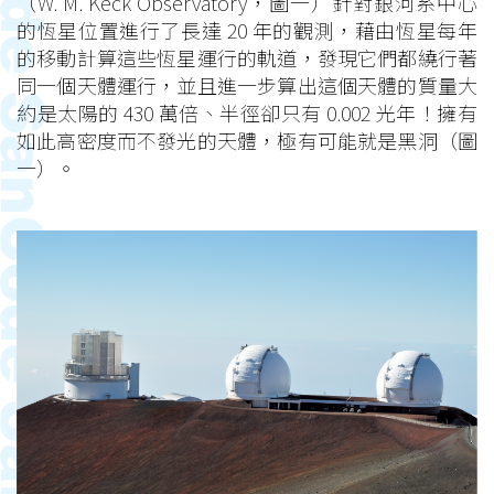
（W. M. Keck Observatory，圖一）針對銀河系中心
的恆星位置進行了長達 20 年的觀測，藉由恆星每年
的移動計算這些恆星運行的軌道，發現它們都繞行著
同一個天體運行，並且進一步算出這個天體的質量大
約是太陽的 430 萬倍、半徑卻只有 0.002 光年！擁有
如此高密度而不發光的天體，極有可能就是黑洞（圖
一）。