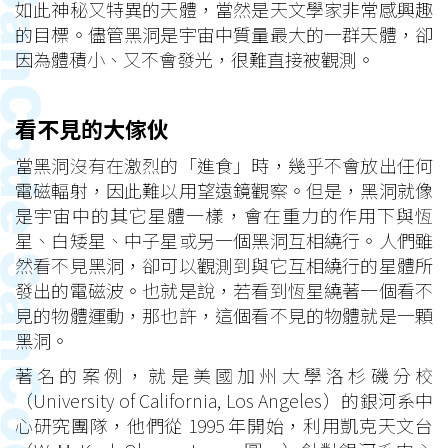
如此神秘又特異的天體，當然是天文學家非常感興趣
的目標。儘管黑洞是宇宙中質量最大的一群天體，卻
因為體積小、又不會發光，很難直接被觀測。
看不見的大傢伙
當黑洞沒有在激烈的「進食」時，幾乎不會放出任何
電磁輻射，因此難以用望遠鏡觀察。但是，黑洞就像
是宇宙中的其它星體一樣，會在重力的作用下與恆
星、白矮星、中子星或另一個黑洞互相繞行。人們雖
然看不見黑洞，卻可以觀測到與它互相繞行的星體所
發出的電磁波。也就是說，若看到恆星繞著一個看不
見的物體運動，那也許，這個看不見的物體就是一顆
黑洞。
著名的案例，就是美國加州大學洛杉磯分校
（University of California, Los Angeles）的銀河系中
心研究團隊，他們從 1995 年開始，利用凱克天文台