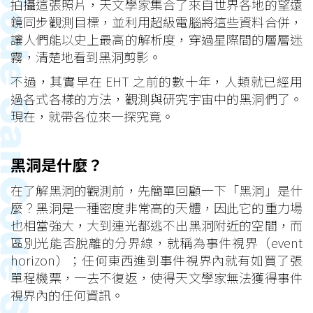
拍攝這張照片，天文學家集合了來自世界各地的望遠
鏡同步觀測目標，並利用超級電腦將這些資料合併，
讓人們能以史上最高的解析度，穿過星際間的層層迷
霧，清楚地看到黑洞剪影。
不過，其實早在 EHT 之前的數十年，人類就已經用
過各式各樣的方法，觀測與研究宇宙中的黑洞們了。
現在，就帶各位來一探究竟。
黑洞是什麼？
在了解黑洞的觀測前，先簡單回顧一下「黑洞」是什
麼？黑洞是一種密度非常高的天體，因此它的重力場
也相當強大，大到連光都逃不出黑洞附近的空間，而
區別光能否脫離的分界線，就稱為事件視界（event
horizon）；任何東西進到事件視界內就有如買了張
單程機票，一去不復返，使得天文學家無法獲得事件
視界內的任何資訊。