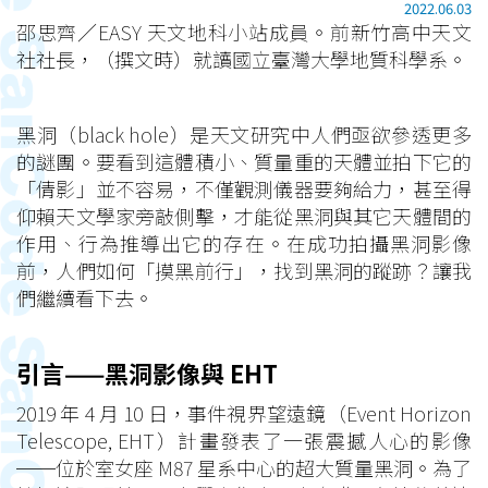
2022.06.03
邵思齊／EASY 天文地科小站成員。前新竹高中天文
社社長，（撰文時）就讀國立臺灣大學地質科學系。
黑洞（black hole）是天文研究中人們亟欲參透更多
的謎團。要看到這體積小、質量重的天體並拍下它的
「倩影」並不容易，不僅觀測儀器要夠給力，甚至得
仰賴天文學家旁敲側擊，才能從黑洞與其它天體間的
作用、行為推導出它的存在。在成功拍攝黑洞影像
前，人們如何「摸黑前行」，找到黑洞的蹤跡？讓我
們繼續看下去。
引言——黑洞影像與 EHT
2019 年 4 月 10 日，事件視界望遠鏡（Event Horizon
Telescope, EHT）計畫發表了一張震撼人心的影像
──位於室女座 M87 星系中心的超大質量黑洞。為了