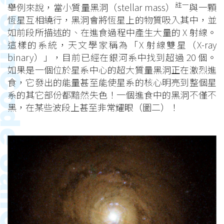
註一
舉例來說，當小質量黑洞（stellar mass）
與一顆
恆星互相繞行，黑洞會將恆星上的物質吸入其中，並
如前段所描述的、在進食過程中產生大量的 X 射線。
這樣的系統，天文學家稱為「X 射線雙星（X-ray
binary）」，目前已經在銀河系中找到超過 20 個。
如果是一個位於星系中心的超大質量黑洞正在激烈進
食，它發出的能量甚至能使星系的核心明亮到整個星
系的其它部份都黯然失色！一個進食中的黑洞不僅不
黑，在某些波段上甚至非常耀眼（圖二）！