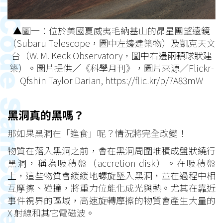
▲圖一：位於美國夏威夷毛納基山的昴星團望遠鏡
（Subaru Telescope，圖中左邊建築物）及凱克天文
台（W. M. Keck Observatory，圖中右邊兩顆球狀建
築）。圖片提供／《科學月刊》，圖片來源／Flickr-
Qfshin Taylor Darian,
https://flic.kr/p/7A83mW
黑洞真的黑嗎？
那如果黑洞在「進食」呢？情況將完全改變！
物質在落入黑洞之前，會在黑洞周圍堆積成盤狀繞行
黑洞，稱為吸積盤（accretion disk）。在吸積盤
上，這些物質會緩緩地螺旋墜入黑洞，並在過程中相
互摩擦、碰撞，將重力位能化成光與熱。尤其在靠近
事件視界的區域，高速旋轉摩擦的物質會產生大量的
X 射線和其它電磁波。