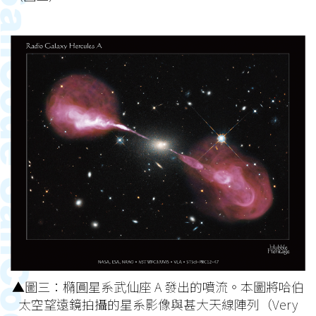
▲圖三：橢圓星系武仙座 A 發出的噴流。本圖將哈伯
太空望遠鏡拍攝的星系影像與甚大天線陣列（Very