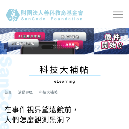
Previous
Next
科技大補帖
eLearning
首頁
活動專區
科技大補帖
在事件視界望遠鏡前，
人們怎麼觀測黑洞？