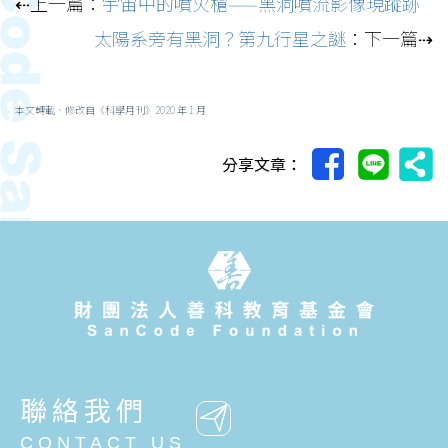
⇠上一篇：
宇宙中的噴火槍——黑洞噴流影像現蹤跡
太陽系旁有黑洞？第九行星之謎
：下一篇⇢
本文轉載、修改自《科學月刊》2020 年 1 月
分享文章：
聯絡我們
CONTACT US