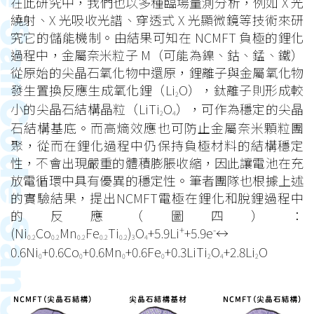
在此研究中，我們也以多種臨場量測分析，例如 X 光
繞射、X 光吸收光譜、穿透式 X 光顯微鏡等技術來研
究它的儲能機制。由結果可知在 NCMFT 負極的鋰化
過程中，金屬奈米粒子 M（可能為鎳、鈷、錳、鐵）
從原始的尖晶石氧化物中還原，鋰離子與金屬氧化物
發生置換反應生成氧化鋰（Li
O），鈦離子則形成較
2
小的尖晶石結構晶粒（LiTi
O
），可作為穩定的尖晶
2
4
石結構基底。而高熵效應也可防止金屬奈米顆粒團
聚，從而在鋰化過程中仍保持負極材料的結構穩定
性，不會出現嚴重的體積膨脹收縮，因此讓電池在充
放電循環中具有優異的穩定性。筆者團隊也根據上述
的實驗結果，提出NCMFT電極在鋰化和脫鋰過程中
的反應（圖四）：
+
-
(Ni
Co
Mn
Fe
Ti
)
O
+5.9Li
+5.9e
↔
0.2
0.2
0.2
0.2
0.2
3
4
0.6Ni
+0.6Co
+0.6Mn
+0.6Fe
+0.3LiTi
O
+2.8Li
O
0
0
0
0
2
4
2