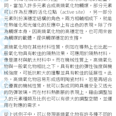
同，當加入許多元素合成高熵氧化物觸媒，部分元素
可以作為反應的活化位點（active site），另一部分
元素則扮演穩定結構的角色。兩方相輔相成下，就能
在熱催化和光催化的反應中上有出色的表現。除了作
為觸媒本身，因高熵氧化物的高穩定性，也可用來做
為觸媒的載體，提供觸媒穩定的支撐。
高熵氧化物在其他材料性質，例如在導熱上也比起一
般氧化物具有較佳的隔熱效果，可應用於隔熱材料，
像是建材與航太材料中。而在機械性質上，高熵氧化
物與一般氧化物相比之下，具有較佳的彈性強度與機
械強度，可抵抗較大的撞擊並具有較佳的延展性。此
外，高熵氧化物容易形成透明陶瓷材料，若是再結合
它優異的機械性質，就可以製成同時具備安全又透光
的防彈玻璃。而在材料熱膨脹的表現上，藉由調整加
入的元素種類及比例也可以有很大的調整空間，並運
用在對應的需求。
從上述例子中，可以發現高熵氧化物有許多種不同的