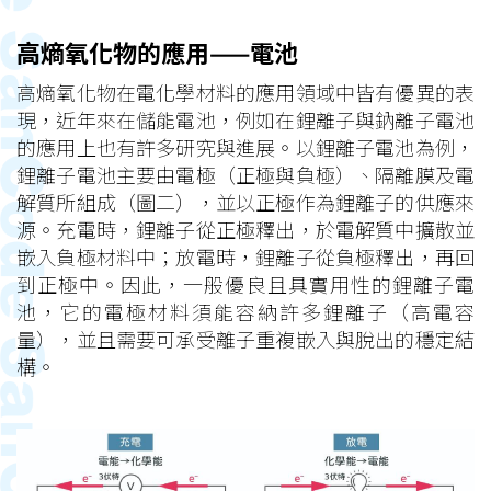
高熵氧化物的應用——電池
高熵氧化物在電化學材料的應用領域中皆有優異的表
現，近年來在儲能電池，例如在鋰離子與鈉離子電池
的應用上也有許多研究與進展。以鋰離子電池為例，
鋰離子電池主要由電極（正極與負極）、隔離膜及電
解質所組成（圖二），並以正極作為鋰離子的供應來
源。充電時，鋰離子從正極釋出，於電解質中擴散並
嵌入負極材料中；放電時，鋰離子從負極釋出，再回
到正極中。因此，一般優良且具實用性的鋰離子電
池，它的電極材料須能容納許多鋰離子（高電容
量），並且需要可承受離子重複嵌入與脫出的穩定結
構。