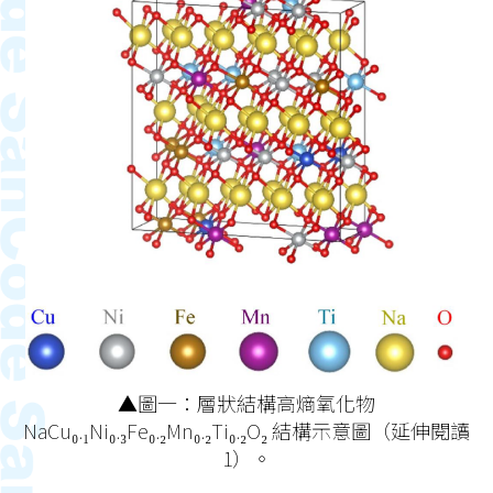
▲圖一：層狀結構高熵氧化物
NaCu₀.₁Ni₀.₃Fe₀.₂Mn₀.₂Ti₀.₂O₂ 結構示意圖（延伸閱讀
1）。