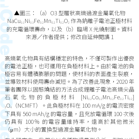
▲圖三：（a）O3 型層狀高熵過渡金屬氧化物
NaCu
Ni
Fe
Mn
Ti
O
作為鈉離子電池正極材料
0.1
0.3
0.2
0.2
0.2
2
的充電循環壽命，以及（b）臨場 X 光繞射圖。資料
來源／作者提供；修改自延伸閱讀 1
高熵氧化物具有結構穩定的特色，不僅可製作出優良
的電池正極，也可運用在負極材料上。由於電池的負
極容易有體積膨脹的問題，使材料的表面產生裂痕，
並導致材料使用壽命減短。為了改善此現象，2020 年
筆者團隊以固態燒結的方法合成鋰離子電池高熵尖晶
石氧化物的負極材料 [Ni
Co
Mn
Fe
Ti
]
0.2
0.2
0.2
0.2
0.2
O
（NCMFT）。此負極材料在 100 mA/g 的電流密度
3
4
下具有 560 mAh/g 的電容量，且充放電循環 100 次後
仍具有 100％ 的電容量維持率，遠高於其他微米
（μm）大小的置換型過渡金屬氧化物。