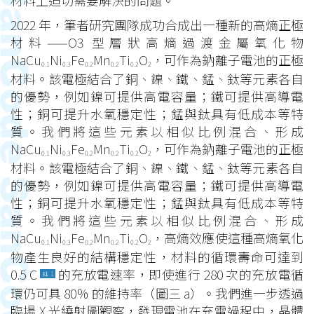
2022 年，筆者研究團隊成功合成出一種新的高熵正極
材料——O3 型層狀高熵過渡金屬氧化物
NaCu
Ni
Fe
Mn
Ti
O
，可作為鈉離子電池的正極
0.1
0.3
0.2
0.2
0.2
2
材料。該電極結合了銅、鎳、鐵、錳、鈦等元素各自
的優勢，例如鎳可提供高電容量；鐵可提供高導電
性；銅可提升水氧穩定性；錳與鈦具有低成本等特
質。我們將這些元素以相似比例混合、形成
NaCu
Ni
Fe
Mn
Ti
O
，可作為鈉離子電池的正極
0.1
0.3
0.2
0.2
0.2
2
材料。該電極結合了銅、鎳、鐵、錳、鈦等元素各自
的優勢，例如鎳可提供高電容量；鐵可提供高導電
性；銅可提升水氧穩定性；錳與鈦具有低成本等特
質。我們將這些元素以相似比例混合、形成
NaCu
Ni
Fe
Mn
Ti
O
，高熵效應使這種高熵氧化
0.1
0.3
0.2
0.2
0.2
2
物產生良好的結構穩定性，材料的循環壽命可達到
0.5 C
的充放電速率，即使進行 280 次的充放電循
註 1
環仍可具 80％ 的維持率（圖三 a）。我們進一步透過
臨場 X 光繞射圖觀察，發現電池在充電過程中，晶體