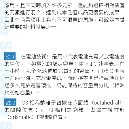
應用，且因同時加入許多元素，還能夠選擇相對便宜
的元素進行混合，達到成本低但成品更優異的成果，
因此在商業應用上具有不可限量的潛能，可說是本世
紀重要的材料發展之一！
註 1
：
在電池技術中是用來代表電池充電／放電速度
的單位，它與電池的額定容量有關。1 C 速率表示在
一小時內完全充滿或放完電池的容量，而 0.5 C 則表
示在兩小時內充放電完成。而維持率則是指電池在經
過多次充放電循環後，仍能保持的容量百分比（相較
於初始容量）。
註 2
：
O3 相為鈉離子占據在八面體（octahedral）
的間隙位置；而 P3 相則是鈉離子占據在棱柱形
（prismatic）的間隙位置。