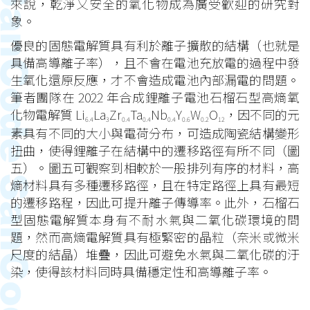
來說，乾淨又安全的氧化物成為廣受歡迎的研究對
象。
優良的固態電解質具有利於離子擴散的結構（也就是
具備高導離子率），且不會在電池充放電的過程中發
生氧化還原反應，才不會造成電池內部漏電的問題。
筆者團隊在 2022 年合成鋰離子電池石榴石型高熵氧
化物電解質 Li
La
Zr
Ta
Nb
Y
W
O
，因不同的元
6.4
3
0.4
0.4
0.4
0.6
0.2
12
素具有不同的大小與電荷分布，可造成陶瓷結構變形
扭曲，使得鋰離子在結構中的遷移路徑有所不同（圖
五）。圖五可觀察到相較於一般排列有序的材料，高
熵材料具有多種遷移路徑，且在特定路徑上具有最短
的遷移路程，因此可提升離子傳導率。此外，石榴石
型固態電解質本身有不耐水氣與二氧化碳環境的問
題，然而高熵電解質具有極緊密的晶粒（奈米或微米
尺度的結晶）堆疊，因此可避免水氣與二氧化碳的汙
染，使得該材料同時具備穩定性和高導離子率。