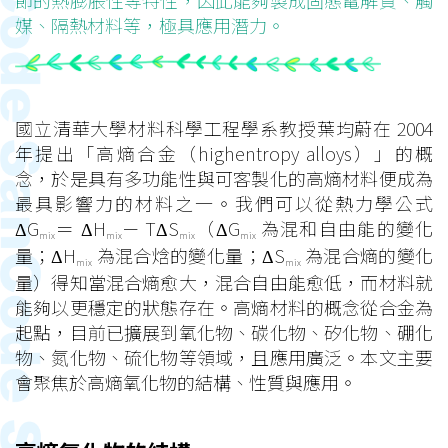
節的熱膨脹性等特性，因此能夠製成固態電解質、觸
媒、隔熱材料等，極具應用潛力。
國立清華大學材料科學工程學系教授葉均蔚在 2004
年提出「高熵合金（highentropy alloys）」的概
念，於是具有多功能性與可客製化的高熵材料便成為
最具影響力的材料之一。我們可以從熱力學公式
ΔG
＝ ΔH
－ TΔS
（ΔG
為混和自由能的變化
mix
mix
mix
mix
量；ΔH
為混合焓的變化量；ΔS
為混合熵的變化
mix
mix
量）得知當混合熵愈大，混合自由能愈低，而材料就
能夠以更穩定的狀態存在。高熵材料的概念從合金為
起點，目前已擴展到氧化物、碳化物、矽化物、硼化
物、氮化物、硫化物等領域，且應用廣泛。本文主要
會聚焦於高熵氧化物的結構、性質與應用。