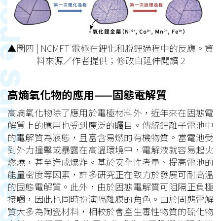
▲圖四 | NCMFT 電極在鋰化和脫鋰過程中的反應。資
料來源／作者提供；修改自延伸閱讀 2
高熵氧化物的應用——固態電解質
高熵氧化物除了應用於電極材料外，近年來在固態電
解質上的應用也受到廣泛的矚目。傳統鋰離子電池中
的電解質為液態，且富含易燃的有機物質。當電池受
到外力撞擊或暴露在高溫環境中，電解液就容易起火
燃燒，甚至造成爆炸。基於安全性考量、提高電池的
能量密度等因素，許多研究正在致力於發展可耐高溫
的固態電解質。此外，由於固態電解質可阻隔正負極
接觸，因此也同時扮演隔離膜的角色。由於固態電解
質大多為陶瓷材料，相較於會產生毒性物質的硫化物