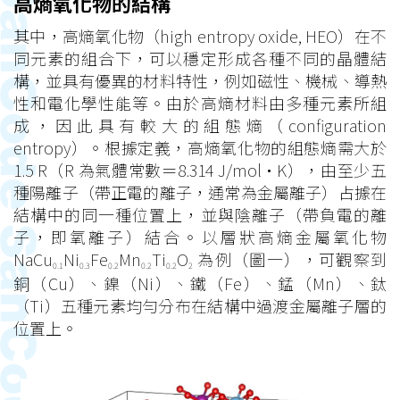
高熵氧化物的結構
其中，高熵氧化物（high entropy oxide, HEO）在不
同元素的組合下，可以穩定形成各種不同的晶體結
構，並具有優異的材料特性，例如磁性、機械、導熱
性和電化學性能等。由於高熵材料由多種元素所組
成，因此具有較大的組態熵（configuration
entropy）。根據定義，高熵氧化物的組態熵需大於
1.5 R（R 為氣體常數＝8.314 J/mol·K），由至少五
種陽離子（帶正電的離子，通常為金屬離子）占據在
結構中的同一種位置上，並與陰離子（帶負電的離
子，即氧離子）結合。以層狀高熵金屬氧化物
NaCu
Ni
Fe
Mn
Ti
O
為例（圖一），可觀察到
0.1
0.3
0.2
0.2
0.2
2
銅（Cu）、鎳（Ni）、鐵（Fe）、錳（Mn）、鈦
（Ti）五種元素均勻分布在結構中過渡金屬離子層的
位置上。