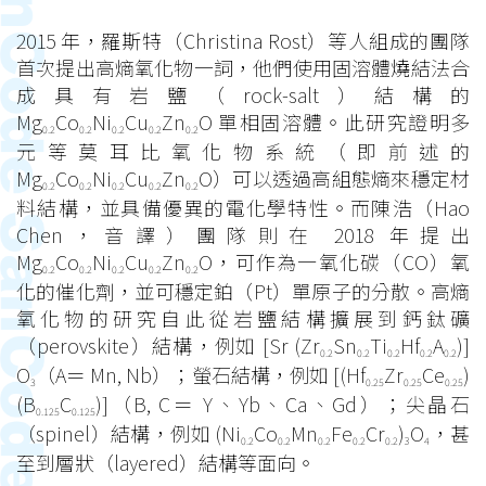
2015 年，羅斯特（Christina Rost）等人組成的團隊
首次提出高熵氧化物一詞，他們使用固溶體燒結法合
成具有岩鹽（rock-salt）結構的
Mg
Co
Ni
Cu
Zn
O 單相固溶體。此研究證明多
0.2
0.2
0.2
0.2
0.2
元等莫耳比氧化物系統（即前述的
Mg
Co
Ni
Cu
Zn
O）可以透過高組態熵來穩定材
0.2
0.2
0.2
0.2
0.2
料結構，並具備優異的電化學特性。而陳浩（Hao
Chen，音譯）團隊則在 2018 年提出
Mg
Co
Ni
Cu
Zn
O，可作為一氧化碳（CO）氧
0.2
0.2
0.2
0.2
0.2
化的催化劑，並可穩定鉑（Pt）單原子的分散。高熵
氧化物的研究自此從岩鹽結構擴展到鈣鈦礦
（perovskite）結構，例如 [Sr (Zr
Sn
Ti
Hf
A
)]
0.2
0.2
0.2
0.2
0.2
O
（A＝ Mn, Nb）；螢石結構，例如 [(Hf
Zr
Ce
)
3
0.25
0.25
0.25
(B
C
)]（B, C＝ Y、Yb、Ca、Gd）；尖晶石
0.125
0.125
（spinel）結構，例如 (Ni
Co
Mn
Fe
Cr
)
O
，甚
0.2
0.2
0.2
0.2
0.2
3
4
至到層狀（layered）結構等面向。