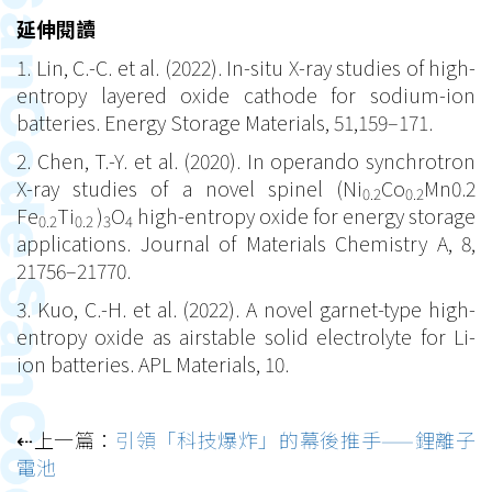
延伸閱讀
1. Lin, C.-C. et al. (2022). In-situ X-ray studies of high-
entropy layered oxide cathode for sodium-ion
batteries. Energy Storage Materials, 51,159–171.
2. Chen, T.-Y. et al. (2020). In operando synchrotron
X-ray studies of a novel spinel (Ni
Co
Mn0.2
0.2
0.2
Fe
Ti
)
O
high-entropy oxide for energy storage
0.2
0.2
3
4
applications. Journal of Materials Chemistry A, 8,
21756–21770.
3. Kuo, C.-H. et al. (2022). A novel garnet-type high-
entropy oxide as airstable solid electrolyte for Li-
ion batteries. APL Materials, 10.
⇠上一篇：
引領「科技爆炸」的幕後推手——鋰離子
電池