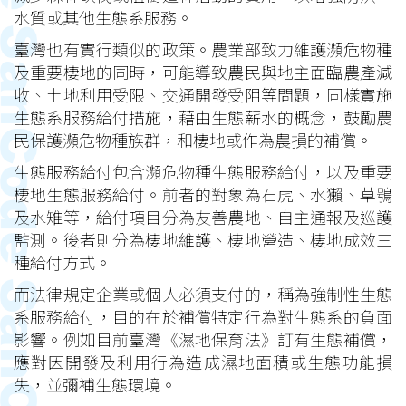
水質或其他生態系服務。
臺灣也有實行類似的政策。農業部致力維護瀕危物種
及重要棲地的同時，可能導致農民與地主面臨農產減
收、土地利用受限、交通開發受阻等問題，同樣實施
生態系服務給付措施，藉由生態薪水的概念，鼓勵農
民保護瀕危物種族群，和棲地或作為農損的補償。
生態服務給付包含瀕危物種生態服務給付，以及重要
棲地生態服務給付。前者的對象為石虎、水獺、草鴞
及水雉等，給付項目分為友善農地、自主通報及巡護
監測。後者則分為棲地維護、棲地營造、棲地成效三
種給付方式。
而法律規定企業或個人必須支付的，稱為強制性生態
系服務給付，目的在於補償特定行為對生態系的負面
影響。例如目前臺灣《濕地保育法》訂有生態補償，
應對因開發及利用行為造成濕地面積或生態功能損
失，並彌補生態環境。