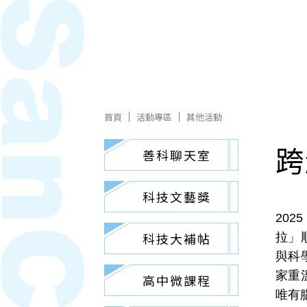
首頁
活動專區
其他活動
跨
善科聊天室
科技文藝獎
202
科技大補帖
拉」
與科
家重
高中微課程
唯有