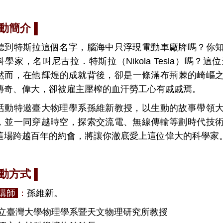
動簡介 ▌
聽到特斯拉這個名字，腦海中只浮現電動車廠牌嗎？你
科學家，名叫尼古拉．特斯拉（Nikola Tesla）嗎
然而，在他輝煌的成就背後，卻是一條滿布荊棘的崎嶇
傳奇、偉大，卻被雇主壓榨的血汗勞工心有戚戚焉。
活動特邀臺大物理學系孫維新教授，以生動的故事帶領
，並一同穿越時空，探索交流電、無線傳輸等劃時代技
這場跨越百年的約會，將讓你澈底愛上這位偉大的科學家
動方式 ▌
講師
：
孫維新。
國立臺灣大學物理學系暨天文物理研究所教授