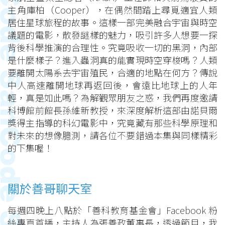
主角庫柏（Cooper），在偶然間踏上尋覓適宜人類
居住星球旅程的故事。這樣一部完美融合宇宙與時空
議題的電影，散發謎樣的魅力，吸引許多人想要一探
背後科學推演的合理性。究竟吸收一切的黑洞，內部
是什麼樣子？進入蟲洞真的能實現時空穿梭嗎？人類
要離開太陽系去宇宙殖民，合適的地點在何方？傳說
中人高速離開地球再返回後，會遠比地球上的人年
輕，真是如此嗎？為解觀眾朋友之惑，我們再度邀請
科博館前館長孫維新教授，來深度解析這部由諾貝爾
獎得主指導的科幻電影中，究竟藏有那些科學原理和
對未來的想像臆測，請各位不要錯過本集與同樣精彩
的下集喔！
關於善哥聊天室
每週四晚上八點於「善科教育基金會」Facebook 粉
絲專頁首播，主持人為張善政董事長，透過節目，我