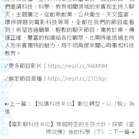
們邀請科技、科學、教育相關領域的來賓和主持人聊
天，主題廣泛，從創新創業、公共衛生、天文盛宴、
環保課題到電影科技等等，全都在我們的節目能看
到！希望透過簡單、輕鬆的聊天節目，寓教於樂，傳
達正確、豐富的知識給各位觀眾，也期待能透過主持
人及來賓獨特的魅力，用不同角度來關心時事和科技
教育。
✓更多節目影片｜
https://reurl.cc/Xk6M9M
✓鎖定節目首播｜
https://reurl.cc/Z7O3qV
⇠上一篇：
【悅讀科技＃01】數位轉型，以「蛻」為
進
【電影聊科技＃02】穿越時空的生存大計，探索《星
際效應》後的科學（下）
：下一篇⇢