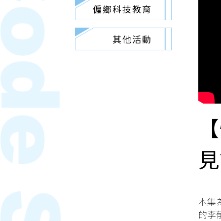
偏鄉科技教育
其他活動
【
見
本集
的李