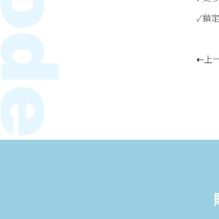
✓鎖
⇠上