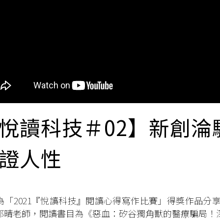
悅讀科技＃02】新創淪
證人性
為「2021『悅讀科技』閱讀心得寫作比賽」得獎作品分
郁晴老師，閱讀書目為《惡血：矽谷獨角獸的醫療騙局！深