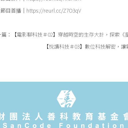
定節目首播｜
https://reurl.cc/Z7O3qV
一篇：
【電影聊科技＃02】穿越時空的生存大計，探索《
【悅讀科技＃03】數位科技解密，