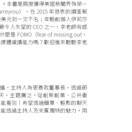
Y STARTUP）。本書是兩度獲得美國新聞界殊榮－
yrou），在 2015 年發表的調查報
90 億美元到一文不名；年輕創辦人伊莉莎
全球最令人失望的 CEO 之一，李老師有感
（fear of missing out，
與媒體識讀能力嗎？歡迎進來聽聽李老
頁首播，主持人為張善政董事長，透過節
天，主題廣泛，從創新創業、公共衛
目能看到！希望透過簡單、輕鬆的聊天
待能透過主持人及來賓獨特的魅力，用