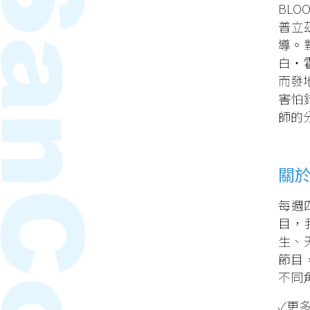
BLO
普立茲
導。
白‧霍
而發地
害怕
師的
關
每週
目，
生、
節目
不同
✓更