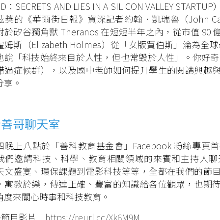
OD：SECRETS AND LIES IN A SILICON VALLE
獎的《華爾街日報》資深記者約翰．凱瑞魯（John Carre
對於矽谷獨角獸 Theranos 在短短半年之內，從市值 
姆斯（Elizabeth Holmes）從「女版賈伯斯」淪為
說「科技始終來自於人性，但也常毀於人性」。你好奇什麼是 FOMO
錯過症候群），以及國中老師如何提升學生的閱讀興趣
分享。
於善哥聊天室
四晚上八點於「善科教育基金會」Facebook 粉絲專
我們邀請科技、科學、教育相關領域的來賓和主持人聊
天文盛宴、環保課題到電影科技等等，全都在我們的節
，寓教於樂，傳達正確、豐富的知識給各位觀眾，也期
角度來關心時事和科技教育。
多節目影片｜
https://reurl.cc/Xk6M9M