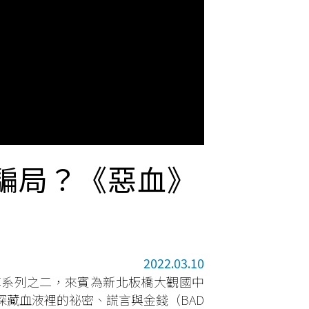
騙局？《惡血》
2022.03.10
享系列之二，來賓為新北板橋大觀國中
藏血液裡的祕密、謊言與金錢（BAD