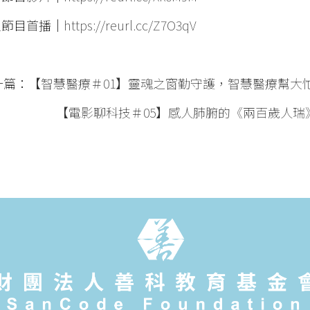
定節目首播｜
https://reurl.cc/Z7O3qV
一篇：
【智慧醫療＃01】靈魂之窗勤守護，智慧醫療幫大
【電影聊科技＃05】感人肺腑的《兩百歲人瑞