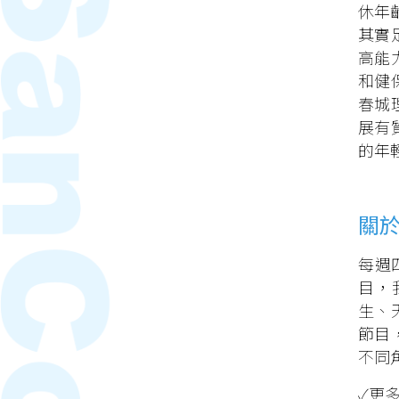
休年齡
其實
高能
和健
春城
展有
的年
關
每週
目，
生、
節目
不同
✓更