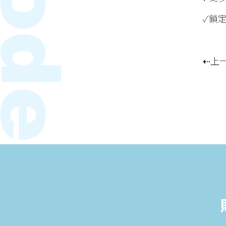
✓鎖
⇠上