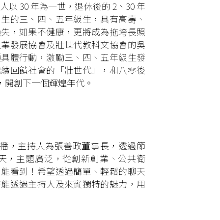
人以 30 年為一世，退休後的 2、30 年
出生的三、四、五年級生，具有高壽、
損失，如果不健康，更將成為拖垮長照
產業發展協會及壯世代教科文協會的吳
種具體行動，激勵三、四、五年級生發
繼續回饋社會的「壯世代」，和八零後
，開創下一個輝煌年代。
頁首播，主持人為張善政董事長，透過節
天，主題廣泛，從創新創業、公共衛
目能看到！希望透過簡單、輕鬆的聊天
待能透過主持人及來賓獨特的魅力，用