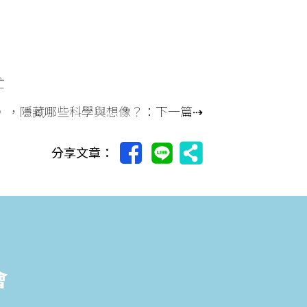
忙
》，隱藏哪些科學與想像？
：下一篇⇢
分享文章：