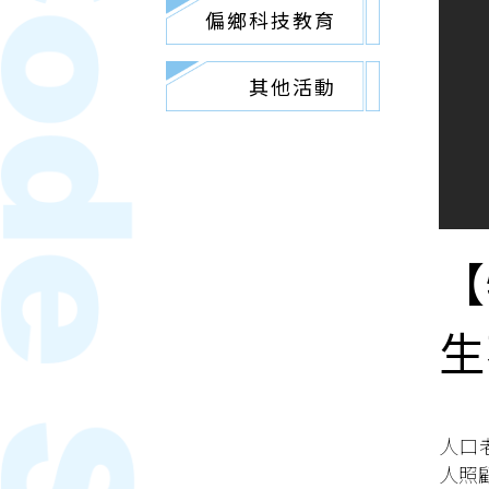
偏鄉科技教育
其他活動
【
生
人口
人照