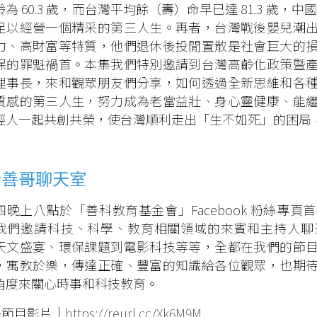
為 60.3 歲，而台灣平均餘（壽）命早已達 81.3 歲，中國
足以經營一個精采的第三人生。再者，台灣戰後嬰兒潮
力、高財富等特質，他們退休後投閒置散是社會巨大的
保的罪魁禍首。本集我們特別邀請到台灣高齡化政策暨
理事長，來和觀眾朋友們分享，如何透過全新思維和各
質感的第三人生，努力成為老當益壯、身心靈健康、能
輕人一起共創共榮，使台灣順利走出「生不如死」的困局
於善哥聊天室
四晚上八點於「善科教育基金會」Facebook 粉絲專
我們邀請科技、科學、教育相關領域的來賓和主持人聊
天文盛宴、環保課題到電影科技等等，全都在我們的節
，寓教於樂，傳達正確、豐富的知識給各位觀眾，也期
角度來關心時事和科技教育。
多節目影片｜
https://reurl.cc/Xk6M9M