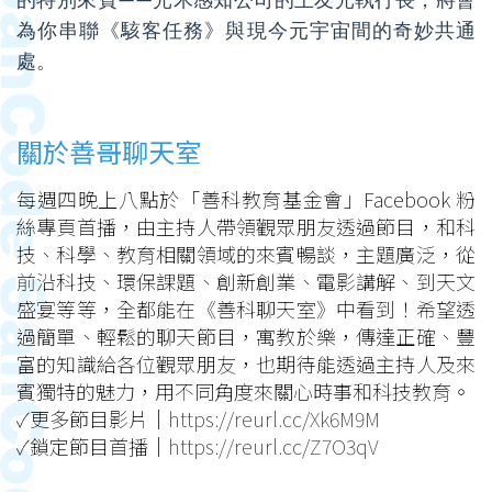
的特別來賓——光禾感知公司的王友光執行長，將會
為你串聯《駭客任務》與現今元宇宙間的奇妙共通
處。
關於善哥聊天室
每週四晚上八點於「善科教育基金會」Facebook 粉
絲專頁首播，由主持人帶領觀眾朋友透過節目，和科
技、科學、教育相關領域的來賓暢談，主題廣泛，從
前沿科技、環保課題、創新創業、電影講解、到天文
盛宴等等，全都能在《善科聊天室》中看到！希望透
過簡單、輕鬆的聊天節目，寓教於樂，傳達正確、豐
富的知識給各位觀眾朋友，也期待能透過主持人及來
賓獨特的魅力，用不同角度來關心時事和科技教育。
✓更多節目影片｜
https://reurl.cc/Xk6M9M
✓鎖定節目首播｜
https://reurl.cc/Z7O3qV