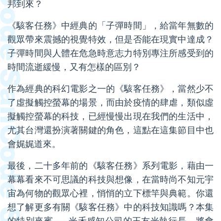
邦到來？
《駭客任務》中經典的「子彈時間」，給當年無數的
觀眾帶來震撼的視覺特效，但是否能在現實中達成？
子彈時間與人體在危急時意志力特別專注所感受到的
時間流逝緩慢，又有怎樣的區別？
作為經典的科幻電影之一的《駭客任務》，當然少不
了虛擬觸控螢幕的場景，而由於疫情的肆虐，類似虛
擬觸控螢幕的科技，已經慢慢出現在我們的生活中，
尤其台灣還扮演著關鍵的角色，這點在這集節目中也
會娓娓道來。
最後，二十多年前的《駭客任務》系列電影，藉由一
幕幕看來不可思議的科技與想像，在當時尚不知元宇
宙為何物的觀眾心裡，悄悄的立下標竿與典範。你還
想了解更多有關《駭客任務》中的科技知識嗎？本集