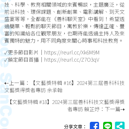
技、科學、教育相關領域的來賓暢談，主題廣泛，從
前沿科技、環保課題、創新創業、電影講解、到天文
盛宴等等，全都能在《善科聊天室》中看到！希望透
過簡單、輕鬆的聊天節目，寓教於樂，傳達正確、豐
富的知識給各位觀眾朋友，也期待能透過主持人及來
賓獨特的魅力，用不同角度來關心時事和科技教育。
✓更多節目影片｜
https://reurl.cc/Xk6M9M
✓鎖定節目首播｜
https://reurl.cc/Z7O3qV
⇠上一篇：
【文藝獎特輯 #16】2024第三屆善科科技
文藝獎得獎者專訪 余承翰
【文藝獎特輯 #18】2024第三屆善科科技文藝獎得獎
者專訪 賴芷妤
：下一篇⇢
分享文章：