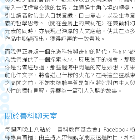
帶入一個虛實交織的世界，並通過主角心境的轉變，
引出讀者對仿生人自我意識、自由意志，以及生命意
義的哲學思考。〈開在金屬上的茉莉花〉在兼顧科幻
元素的同時，亦展現出深厚的人文底蘊，使其在眾多
作品中脫穎而出，獲得評審的一致青睞。
而我們正身處一個充滿科技與奇幻的時代，科幻小說
為我們提供了一個探索未來、反思當下的機會，那麼
你是否曾經想過，那些腦海中閃過的奇思妙想，如果
能化作文字，將會迸出什樣的火花？在將這些靈感束
之高閣之前，不妨來聽聽亭萓是如何將她對仿生人與
人性的獨特見解，昇華為一篇引人入勝的故事。
關於善科聊天室
每週四晚上八點於「善科教育基金會」Facebook 粉
絲專頁首播，由主持人帶領觀眾朋友透過節目，和科