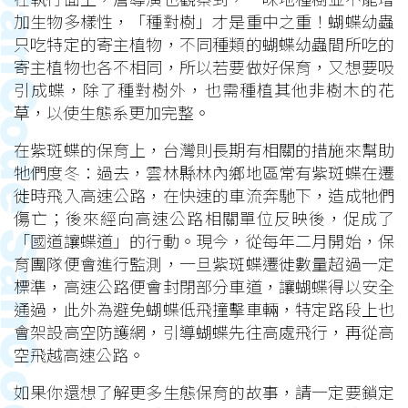
加生物多樣性，「種對樹」才是重中之重！蝴蝶幼蟲
只吃特定的寄主植物，不同種類的蝴蝶幼蟲間所吃的
寄主植物也各不相同，所以若要做好保育，又想要吸
引成蝶，除了種對樹外，也需種植其他非樹木的花
草，以使生態系更加完整。
在紫斑蝶的保育上，台灣則長期有相關的措施來幫助
牠們度冬：過去，雲林縣林內鄉地區常有紫斑蝶在遷
徙時飛入高速公路，在快速的車流奔馳下，造成牠們
傷亡；後來經向高速公路相關單位反映後，促成了
「國道讓蝶道」的行動。現今，從每年二月開始，保
育團隊便會進行監測，一旦紫斑蝶遷徙數量超過一定
標準，高速公路便會封閉部分車道，讓蝴蝶得以安全
通過，此外為避免蝴蝶低飛撞擊車輛，特定路段上也
會架設高空防護網，引導蝴蝶先往高處飛行，再從高
空飛越高速公路。
如果你還想了解更多生態保育的故事，請一定要鎖定