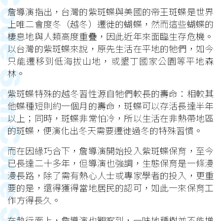
詹導演指出，台灣的紫斑蝶與美國的帝王斑蝶是世界
上唯二會度冬（越冬）遷徙的蝴蝶，然而這些蝴蝶的
棲息地與人類高度重疊，因此近年來面臨生存危機。
以台灣的紫斑蝶來說，原先生活在平地的牠們，如今
只能遷移到低海拔山地，或墾丁國家公園等平地森
林。
紫斑蝶特殊的越冬習性源自牠們較長的壽命：相較其
他蝶種短則約一個月的壽命，斑蝶可以存活長達半年
以上；同時，斑蝶非常怕冷，所以生活在非熱帶地區
的斑蝶，便演化出冬天需要遷徙過冬的特殊習慣。
而在因緣巧合下，詹導演開始投入紫斑蝶保育，至今
已長達二十多年，但導演也強調，生態保育是一條漫
漫長路，除了需有熱心人士或專家學者的投入，更重
要的是，還得獲得當地居民的認可，如此一來保育工
作方得長久。
在執行面上，詹導演也觀察到，一味地種樹並不能增