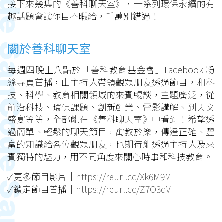
接下來幾集的《善科聊天室》，一系列環保永續的有
趣話題會讓你目不暇給，千萬別錯過！
關於善科聊天室
每週四晚上八點於「善科教育基金會」Facebook 粉
絲專頁首播，由主持人帶領觀眾朋友透過節目，和科
技、科學、教育相關領域的來賓暢談，主題廣泛，從
前沿科技、環保課題、創新創業、電影講解、到天文
盛宴等等，全都能在《善科聊天室》中看到！希望透
過簡單、輕鬆的聊天節目，寓教於樂，傳達正確、豐
富的知識給各位觀眾朋友，也期待能透過主持人及來
賓獨特的魅力，用不同角度來關心時事和科技教育。
✓更多節目影片｜
https://reurl.cc/Xk6M9M
✓鎖定節目首播｜
https://reurl.cc/Z7O3qV