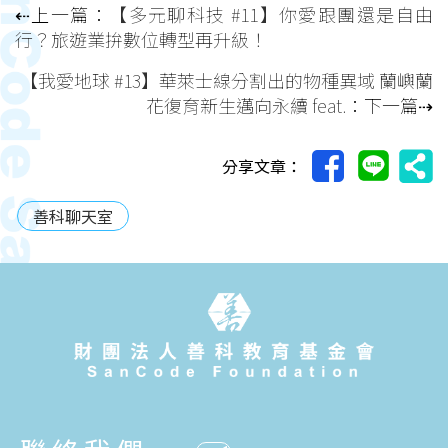
⇠上一篇：
【多元聊科技 #11】你愛跟團還是自由
行？旅遊業拚數位轉型再升級！
【我愛地球 #13】華萊士線分割出的物種異域 蘭嶼蘭
花復育新生邁向永續 feat.
：下一篇⇢
分享文章：
善科聊天室