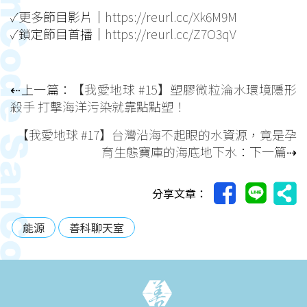
✓更多節目影片｜
https://reurl.cc/Xk6M9M
✓鎖定節目首播｜
https://reurl.cc/Z7O3qV
⇠上一篇：
【我愛地球 #15】塑膠微粒淪水環境隱形
殺手 打擊海洋污染就靠點點塑！
【我愛地球 #17】台灣沿海不起眼的水資源，竟是孕
育生態寶庫的海底地下水
：下一篇⇢
分享文章：
能源
善科聊天室