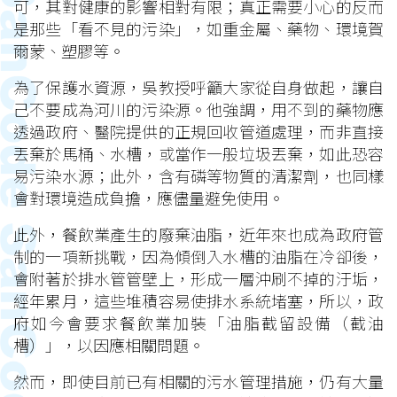
可，其對健康的影響相對有限；真正需要小心的反而
是那些「看不見的污染」，如重金屬、藥物、環境賀
爾蒙、塑膠等。
為了保護水資源，吳教授呼籲大家從自身做起，讓自
己不要成為河川的污染源。他強調，用不到的藥物應
透過政府、醫院提供的正規回收管道處理，而非直接
丟棄於馬桶、水槽，或當作一般垃圾丟棄，如此恐容
易污染水源；此外，含有磷等物質的清潔劑，也同樣
會對環境造成負擔，應儘量避免使用。
此外，餐飲業產生的廢棄油脂，近年來也成為政府管
制的一項新挑戰，因為傾倒入水槽的油脂在冷卻後，
會附著於排水管管壁上，形成一層沖刷不掉的汙垢，
經年累月，這些堆積容易使排水系統堵塞，所以，政
府如今會要求餐飲業加裝「油脂截留設備（截油
槽）」，以因應相關問題。
然而，即使目前已有相關的污水管理措施，仍有大量