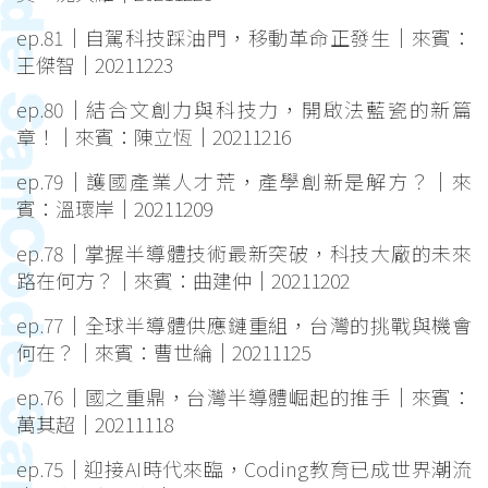
ep.81｜自駕科技踩油門，移動革命正發生｜來賓：
王傑智｜20211223
ep.80｜結合文創力與科技力，開啟法藍瓷的新篇
章！｜來賓：陳立恆｜20211216
ep.79｜護國產業人才荒，產學創新是解方？｜來
賓：溫瓌岸｜20211209
ep.78｜掌握半導體技術最新突破，科技大廠的未來
路在何方？｜來賓：曲建仲｜20211202
ep.77｜全球半導體供應鏈重組，台灣的挑戰與機會
何在？｜來賓：曹世綸｜20211125
ep.76｜國之重鼎，台灣半導體崛起的推手｜來賓：
萬其超｜20211118
ep.75｜迎接AI時代來臨，Coding教育已成世界潮流