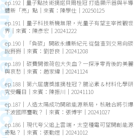
ep.192｜量子點技術摘諾貝爾桂冠 打造顯示器與半導
體新「亮」點｜來賓：陳學仕｜20250125
ep.191｜量子科技新機無限，光量子有望主宰微觀世
界｜來賓：陳彥宏｜20241222
ep.190｜「負碳」開啟永續新紀元 從盤查到交易向碳
說掰掰｜來賓：劉哲良｜20241208
ep.189｜碳費開徵荷包大失血？一探淨零背後的美麗
與哀愁｜來賓：趙家緯｜20241124
ep.188｜第六屆唐獎誰摘桂冠？腸泌素＆材料化學研
究受矚目｜來賓：陳振川｜20241110
ep.187｜人造太陽成功開啟能源新局，核融合將引爆
下波國際鏖戰？｜來賓：張博宇｜20241027
ep.186｜現代夸父追上雲端，太空種電可望開創能源
奇點？｜來賓：張勤煜｜20241012