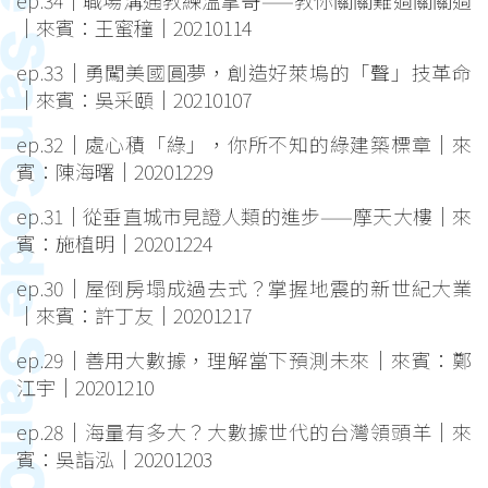
ep.34｜職場溝通教練溫拿哥——教你關關難過關關過
｜來賓：王蜜穜｜20210114
ep.33｜勇闖美國圓夢，創造好萊塢的「聲」技革命
｜來賓：吳采頤｜20210107
ep.32｜處心積「綠」，你所不知的綠建築標章｜來
賓：陳海曙｜20201229
ep.31｜從垂直城市見證人類的進步——摩天大樓｜來
賓：施植明｜20201224
ep.30｜屋倒房塌成過去式？掌握地震的新世紀大業
｜來賓：許丁友｜20201217
ep.29｜善用大數據，理解當下預測未來｜來賓：鄭
江宇｜20201210
ep.28｜海量有多大？大數據世代的台灣領頭羊｜來
賓：吳詣泓｜20201203