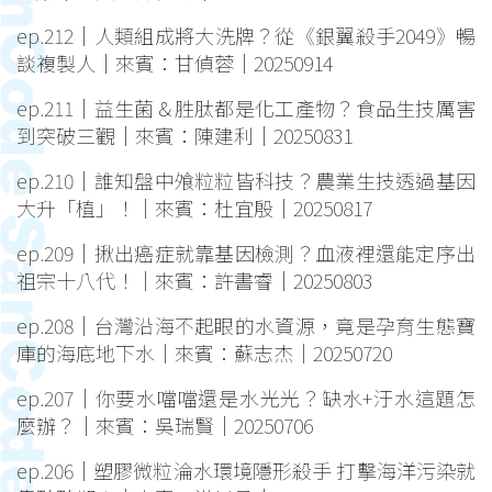
ep.212｜人類組成將大洗牌？從《銀翼殺手2049》暢
談複製人｜來賓：甘偵蓉｜20250914
ep.211｜益生菌＆胜肽都是化工產物？食品生技厲害
到突破三觀｜來賓：陳建利｜20250831
ep.210｜誰知盤中飧粒粒皆科技？農業生技透過基因
大升「植」！｜來賓：杜宜殷｜20250817
ep.209｜揪出癌症就靠基因檢測？血液裡還能定序出
祖宗十八代！｜來賓：許書睿｜20250803
ep.208｜台灣沿海不起眼的水資源，竟是孕育生態寶
庫的海底地下水｜來賓：蘇志杰｜20250720
ep.207｜你要水噹噹還是水光光？缺水+汙水這題怎
麼辦？｜來賓：吳瑞賢｜20250706
ep.206｜塑膠微粒淪水環境隱形殺手 打擊海洋污染就