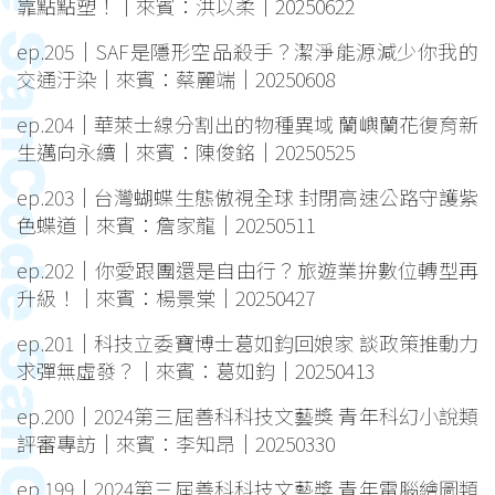
靠點點塑！｜來賓：洪以柔｜20250622
ep.205｜SAF是隱形空品殺手？潔淨能源減少你我的
交通汙染｜來賓：蔡麗端｜20250608
ep.204｜華萊士線分割出的物種異域 蘭嶼蘭花復育新
生邁向永續｜來賓：陳俊銘｜20250525
ep.203｜台灣蝴蝶生態傲視全球 封閉高速公路守護紫
色蝶道｜來賓：詹家龍｜20250511
ep.202｜你愛跟團還是自由行？旅遊業拚數位轉型再
升級！｜來賓：楊景棠｜20250427
ep.201｜科技立委寶博士葛如鈞回娘家 談政策推動力
求彈無虛發？｜來賓：葛如鈞｜20250413
ep.200｜2024第三屆善科科技文藝獎 青年科幻小說類
評審專訪｜來賓：李知昂｜20250330
ep.199｜2024第三屆善科科技文藝獎 青年電腦繪圖類