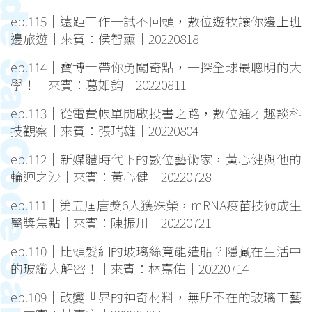
ep.115｜遠距工作一試不回頭，數位遊牧讓你邊上班
邊旅遊｜來賓：侯智薰｜20220818
ep.114｜寶博士帶你勇闖奇點，一探全球最聰明的大
學！｜來賓：葛如鈞｜20220811
ep.113｜從電費帳單開啟投書之路，數位通才趣談科
技觀察｜來賓：張瑞雄｜20220804
ep.112｜新媒體時代下的數位藝術家，黃心健與他的
輪迴之沙｜來賓：黃心健｜20220728
ep.111｜第五屆唐獎6人獲殊榮，mRNA疫苗技術成生
醫獎焦點｜來賓：陳振川｜20220721
ep.110｜比頭髮細的玻璃絲竟能造船？隱藏在生活中
的玻纖大解密！｜來賓：林嘉佑｜20220714
ep.109｜改變世界的神奇材料，無所不在的玻璃工藝