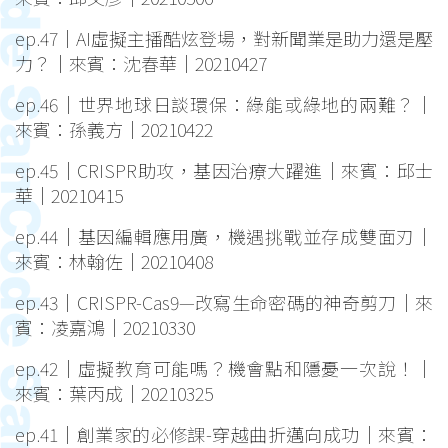
ep.47｜AI虛擬主播酷炫登場，對新聞業是助力還是壓
力？｜來賓：沈春華｜20210427
ep.46｜世界地球日談環保：綠能或綠地的兩難？｜
來賓：孫義方｜20210422
ep.45｜CRISPR助攻，基因治療大躍進｜來賓：邱士
華｜20210415
ep.44｜基因編輯應用廣，機遇挑戰並存成雙面刃｜
來賓：林翰佐｜20210408
ep.43｜CRISPR-Cas9—改寫生命密碼的神奇剪刀｜來
賓：凌嘉鴻｜20210330
ep.42｜虛擬教育可能嗎？機會點和隱憂一次說！｜
來賓：葉丙成｜20210325
ep.41｜創業家的必修課-穿越曲折邁向成功｜來賓：