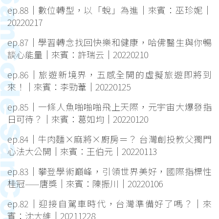
ep.88｜數位轉型，以「蛻」為進｜來賓：巫珍妮｜
20220217
ep.87｜學習轉念找回快樂和健康，哈佛醫生與你暢
談心能量｜來賓：許瑞云｜20220210
ep.86｜旅遊新境界，五感全開的虛擬旅遊即將到
來！｜來賓：李勁葦｜20220125
ep.85｜一條人魚啪啪啪飛上天際，元宇宙大爆發指
日可待？｜來賓：葛如均｜20220120
ep.84｜牛肉麵×麻將×廚房＝？ 台灣創投教父獨門
心法大公開｜來賓：王伯元｜20220113
ep.83｜攀登學術巔峰，引領世界美好，國際指標性
桂冠——唐獎｜來賓：陳振川｜20220106
ep.82｜迎接自駕車時代，台灣準備好了嗎？｜來
賓：沈大維｜20211228