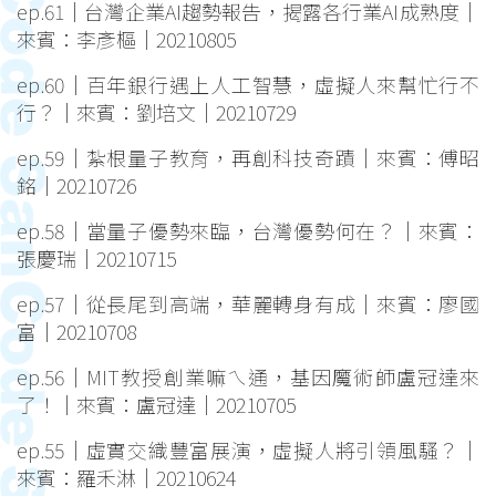
ep.61｜台灣企業AI趨勢報告，揭露各行業AI成熟度｜
來賓：李彥樞｜20210805
ep.60｜百年銀行遇上人工智慧，虛擬人來幫忙行不
行？｜來賓：劉培文｜20210729
ep.59｜紮根量子教育，再創科技奇蹟｜來賓：傅昭
銘｜20210726
ep.58｜當量子優勢來臨，台灣優勢何在？｜來賓：
張慶瑞｜20210715
ep.57｜從長尾到高端，華麗轉身有成｜來賓：廖國
富｜20210708
ep.56｜MIT教授創業嘛ㄟ通，基因魔術師盧冠達來
了！｜來賓：盧冠達｜20210705
ep.55｜虛實交織豐富展演，虛擬人將引領風騷？｜
來賓：羅禾淋｜20210624