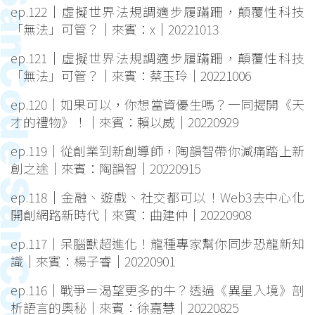
ep.122｜虛擬世界法規調適步履蹣跚，顛覆性科技
「無法」可管？｜來賓：x｜20221013
ep.121｜虛擬世界法規調適步履蹣跚，顛覆性科技
「無法」可管？｜來賓：蔡玉玲｜20221006
ep.120｜如果可以，你想當資優生嗎？一同揭開《天
才的禮物》！｜來賓：賴以威｜20220929
ep.119｜從創業到新創導師，陶韻智帶你減痛踏上新
創之途｜來賓：陶韻智｜20220915
ep.118｜金融、遊戲、社交都可以！Web3去中心化
開創網路新時代｜來賓：曲建仲｜20220908
ep.117｜呆腦獸超進化！龍種專家幫你同步恐龍新知
識｜來賓：楊子睿｜20220901
ep.116｜戰爭＝渴望更多的牛？透過《異星入境》剖
析語言的奧秘｜來賓：徐嘉慧｜20220825