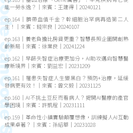
能一勞永逸？｜來賓：王建得｜20240121
ep.164｜臍帶血值千金？幹細胞治罕病再造第二人
生！｜來賓：錢宗良｜20240107
ep.163｜養老負擔比房貸更重？智慧長照企圖開創熟
齡新局｜來賓：徐業良｜20241224
ep.162｜早篩失智症治療更加分，AI助攻邁向智慧醫
療新境界｜來賓：劉益宏｜20231209
ep.161｜罹患失智症人生變黑白？預防+治療，延緩
發病更有效！｜來賓：曾文毅｜20231125
ep.160｜AI不挑土豆反而看病人？揭開AI醫療的產官
學困境｜來賓：許凱程｜20231111
ep.159｜革命性小鎮實驗顛覆想像，訓練擬人AI互動
成果卓著？｜來賓：孫紹華｜20231028