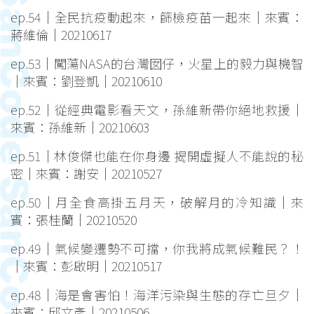
ep.54｜全民抗疫動起來，篩檢疫苗一起來｜來賓：
蔣維倫｜20210617
ep.53｜闖蕩NASA的台灣囡仔，火星上的毅力與機智
｜來賓：劉登凱｜20210610
ep.52｜從經典電影看天文，孫維新帶你絕地救援｜
來賓：孫維新｜20210603
ep.51｜林俊傑也能在你身邊 揭開虛擬人不能說的秘
密｜來賓：謝安｜20210527
ep.50｜月全食高掛五月天，破解月的冷知識｜來
賓：張桂蘭｜20210520
ep.49｜氣候變遷勢不可擋，你我將成氣候難民？！
｜來賓：彭啟明｜20210517
ep.48｜海是會害怕！海洋污染與生態的存亡旦夕｜
來賓：邱文彥｜20210506