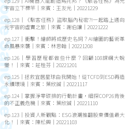
ep.129｜AI機器人能創造烏托邦？《駭客任務》為元
宇宙立下標竿｜來賓：王友光｜20221229
ep.128｜《駭客任務》盜取腦內秘密?!一起踏上通向
元宇宙的虛實之旅｜來賓：謝伯讓｜20221222
ep.127｜衝擊！繪師將成歷史名詞？AI繪圖的藝術革
命風暴來襲｜來賓：林思翰｜20221208
ep.126｜學習歷程都做些什麼？回顧108課綱大蛻
變！｜來賓：莊桂芬｜20221201
ep.125｜拯救宜居星球由我開始！從TCFD到ESD再造
永續環境｜來賓：葉欣誠｜20221117
ep.124｜掌握淨零碳排的行動計畫，細探COP26背後
的不正義危機｜來賓：葉欣誠｜20221110
ep.123｜投資人新觀點：ESG浪潮推翻股東價值最大
化！｜來賓：陳松興｜20221103