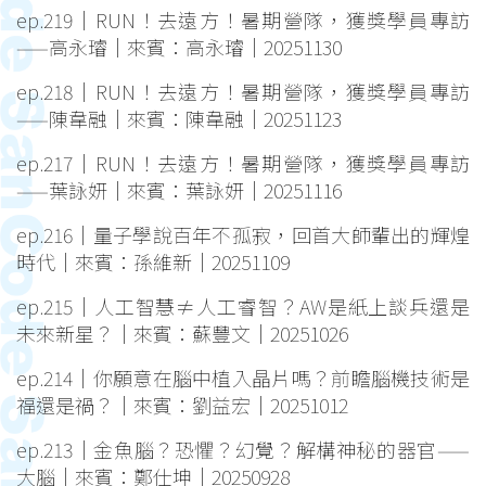
ep.219｜RUN！去遠方！暑期營隊，獲獎學員專訪
——高永璿｜來賓：高永璿｜20251130
ep.218｜RUN！去遠方！暑期營隊，獲獎學員專訪
——陳韋融｜來賓：陳韋融｜20251123
ep.217｜RUN！去遠方！暑期營隊，獲獎學員專訪
——葉詠妍｜來賓：葉詠妍｜20251116
ep.216｜量子學說百年不孤寂，回首大師輩出的輝煌
時代｜來賓：孫維新｜20251109
ep.215｜人工智慧≠人工睿智？AW是紙上談兵還是
未來新星？｜來賓：蘇豐文｜20251026
ep.214｜你願意在腦中植入晶片嗎？前瞻腦機技術是
福還是禍？｜來賓：劉益宏｜20251012
ep.213｜金魚腦？恐懼？幻覺？解構神秘的器官——
大腦｜來賓：鄭仕坤｜20250928