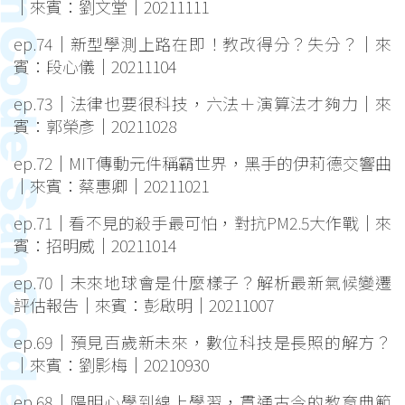
｜來賓：劉文堂｜20211111
ep.74｜新型學測上路在即！教改得分？失分？｜來
賓：段心儀｜20211104
ep.73｜法律也要很科技，六法＋演算法才夠力｜來
賓：郭榮彥｜20211028
ep.72｜MIT傳動元件稱霸世界，黑手的伊莉德交響曲
｜來賓：蔡惠卿｜20211021
ep.71｜看不見的殺手最可怕，對抗PM2.5大作戰｜來
賓：招明威｜20211014
ep.70｜未來地球會是什麼樣子？解析最新氣候變遷
評估報告｜來賓：彭啟明｜20211007
ep.69｜預見百歲新未來，數位科技是長照的解方？
｜來賓：劉影梅｜20210930
ep.68｜陽明心學到線上學習，貫通古今的教育典範