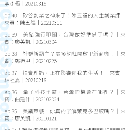
李彥樞｜20210318
ep.40｜矽谷創業之神來了！陳五福的人生創業課｜
來賓：陳五福｜20210311
ep.39｜美豬強行叩關，台灣做好準備了嗎？｜來
賓：廖英凱｜20210304
ep.38｜社群新霸主？虛擬網紅開啟IP新商機！｜來
賓：鄭鎧尹｜20210225
ep.37｜拍賣理論，正在影響你我的生活！｜來賓：
林祖嘉｜20210218
ep.36｜量子科技爭霸，台灣的機會在哪裡？｜來
賓：曲建仲｜202102024
ep.35｜美豬萊襲，你真的了解萊克多巴胺嗎？｜來
賓：廖英凱｜20210121