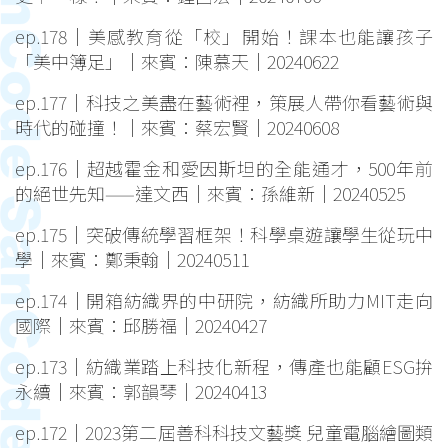
ep.178｜美感教育從「校」開始！課本也能讓孩子
「美中簿足」｜來賓：陳慕天｜20240622
ep.177｜科技之美盡在藝術裡，策展人帶你看藝術與
時代的碰撞！｜來賓：蔡宏賢｜20240608
ep.176｜超越霍金和愛因斯坦的全能通才，500年前
的絕世先知——達文西｜來賓：孫維新｜20240525
ep.175｜突破傳統學習框架！科學桌遊讓學生從玩中
學｜來賓：鄭秉翰｜20240511
ep.174｜開箱紡織界的中研院，紡織所助力MIT走向
國際｜來賓：邱勝福｜20240427
ep.173｜紡織業踏上科技化新程，傳產也能顧ESG拚
永續｜來賓：郭韻琴｜20240413
ep.172｜2023第二屆善科科技文藝獎 兒童電腦繪圖類