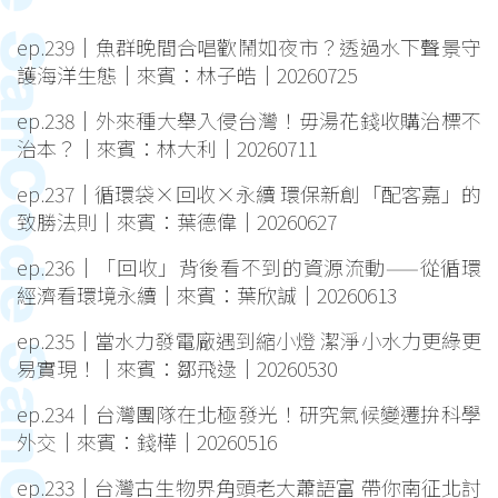
ep.239｜魚群晚間合唱歡鬧如夜市？透過水下聲景守
護海洋生態｜來賓：林子皓｜20260725
ep.238｜外來種大舉入侵台灣！毋湯花錢收購治標不
治本？｜來賓：林大利｜20260711
ep.237｜循環袋×回收×永續 環保新創「配客嘉」的
致勝法則｜來賓：葉德偉｜20260627
ep.236｜「回收」背後看不到的資源流動——從循環
經濟看環境永續｜來賓：葉欣誠｜20260613
ep.235｜當水力發電廠遇到縮小燈 潔淨小水力更綠更
易實現！｜來賓：鄒飛逯｜20260530
ep.234｜台灣團隊在北極發光！研究氣候變遷拚科學
外交｜來賓：錢樺｜20260516
ep.233｜台灣古生物界角頭老大蕭語富 帶你南征北討