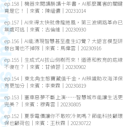
ep.158｜機器來閱讀勝讀十年書，AI那麼厲害的關鍵
竟是它！｜來賓：陳縕儂｜20231014
ep.157｜AI來得太快就像龍捲風，第三波網路革命已
無處可逃｜來賓：古倫維｜20230930
ep.156｜AI能湧現智慧甚至產生幻覺？大語言模型研
發台灣也不掉隊｜來賓：馬偉雲｜20230916
ep.155｜生成式AI拔山倒樹而來！道德和教育的底線
不復在？｜來賓：甘偵蓉｜20230902
ep.154｜東北角生態寶藏值千金，AI辨識助攻海洋保
育更加分｜來賓：李東霖｜20230819
ep.153｜塞車惡夢不斷上演⋯⋯智慧城市能讓生活更
完美？｜來賓：穆青雲｜20230805
ep.152｜夏季電價讓你不敢吹冷氣嗎？節能科技顧環
保也顧荷包｜來賓：王秋霖｜20230722