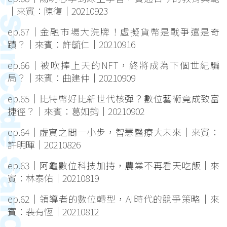
｜來賓：陳復｜20210923
ep.67｜金融市場大洗牌！虛擬貨幣是戰爭還是奇
蹟？｜來賓：許毓仁｜20210916
ep.66｜被吹捧上天的NFT，終將成為下個世紀騙
局？｜來賓：曲建仲｜20210909
ep.65｜比特幣好比新世代核彈？數位藝術竟成致富
捷徑？｜來賓：葛如鈞｜20210902
ep.64｜虛實之間一小步，智慧醫療大未來｜來賓：
許明暉｜20210826
ep.63｜阿龜數位科技加持，農業不再看天吃飯｜來
賓：林泰佑｜20210819
ep.62｜領導者的數位轉型，AI時代的競爭策略｜來
賓：裴有恆｜20210812