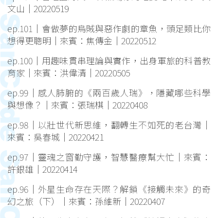
文山｜20220519
ep.101｜會做夢的烏賊與惡作劇的章魚，頭足類比你
想得更聰明｜來賓：焦傳金｜20220512
ep.100｜用趣味貫串理論與實作，出身軍旅的科普教
育家｜來賓：洪偉清｜20220505
ep.99｜感人肺腑的《兩百歲人瑞》，隱藏哪些科學
與想像？｜來賓：張瑞棋｜20220408
ep.98｜以壯世代新思維，翻轉生不如死的老台灣｜
來賓：吳春城｜20220421
ep.97｜靈魂之窗勤守護，智慧醫療幫大忙｜來賓：
許銀雄｜20220414
ep.96｜外星生命存在天際？解鎖《接觸未來》的奇
幻之旅（下）｜來賓：孫維新｜20220407