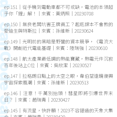
ep.151｜從手機到電動車都不可或缺，電池的本領超
乎你「鋰」解！｜來賓：黃炳照｜20230708
ep.150｜無良老闆坑害王牌員工？起底課本不會教的
愛迪生與特斯拉｜來賓：孫維新｜20230624
ep.149｜光明前的黑暗是野蠻的資本競爭，《電流大
戰》開創近代電能基礎｜來賓：陸瑞強｜20230610
ep.148｜航太產業最低調的熱能寶藏，熱電元件沉寂
百年後站上C位｜來賓：吳欣潔｜20230527
ep.147｜拉格朗日點上的太空之眼，韋伯望遠鏡復興
宇宙探索風潮｜來賓：孫維新｜20230513
ep.146｜注意！千萬別抬頭！彗星即將引爆世界末
日？｜來賓：趙瑞青｜20230427
ep.145｜有流星，快許願！2023不容錯過的天象大集
合｜來賓：趙瑞青｜20230420