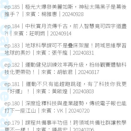
ep.185｜極光大爆發美麗如斯，神秘太陽黑子是幕後
推手？｜來賓：楊雅惠｜20240928
ep.184｜中秋賞月流傳千古，前人智慧竟可四字道盡
?!｜來賓：莊明娟｜20240914
ep.183｜地球科學課可不是疊床架屋！跨域思維學習
地球的奧妙｜來賓：張午龍｜20240831
ep.182｜運動健兒訓練效率再升級，粉絲觀賽體驗科
技化更帶勁！｜來賓：胡敏君｜20240817
ep.181｜運動不只有追趕跑跳碰，有了科技你我更
「好運」！｜來賓：黃啟煌｜20240803
ep.180｜深度詮釋科技與產業趨勢，傳統電子報也能
打下一座江山｜來賓：VK｜20240720
ep.179｜課程共備事半功倍！跨領域共備社群讓教學
更不一樣！｜來賓：鍾昌宏｜20240706