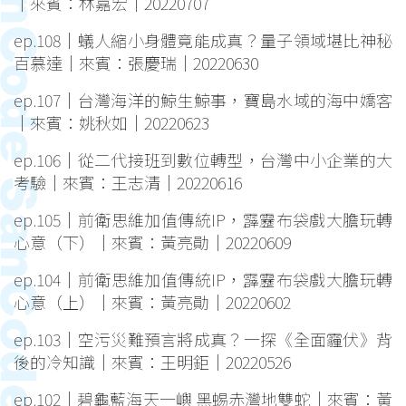
｜來賓：林嘉宏｜20220707
ep.108｜蟻人縮小身體竟能成真？量子領域堪比神秘
百慕達｜來賓：張慶瑞｜20220630
ep.107｜台灣海洋的鯨生鯨事，寶島水域的海中嬌客
｜來賓：姚秋如｜20220623
ep.106｜從二代接班到數位轉型，台灣中小企業的大
考驗｜來賓：王志清｜20220616
ep.105｜前衛思維加值傳統IP，霹靂布袋戲大膽玩轉
心意（下）｜來賓：黃亮勛｜20220609
ep.104｜前衛思維加值傳統IP，霹靂布袋戲大膽玩轉
心意（上）｜來賓：黃亮勛｜20220602
ep.103｜空污災難預言將成真？一探《全面霾伏》背
後的冷知識｜來賓：王明鉅｜20220526
ep.102｜碧龜藍海天一嶼 黑蜴赤灣地雙蛇｜來賓：黃