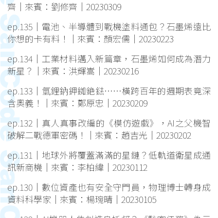
齊｜來賓：劉修齊｜20230309
ep.135｜電池、半導體到戰機塗料通包？石墨烯遠比
你想的卡有料！｜來賓：顏宏儒｜20230223
ep.134｜工業材料邁入新篇章，石墨烯如何成為潛力
新星？｜來賓：洪輝嵩｜20230216
ep.133｜氫鋰鈉鉀銣銫鍅⋯⋯橫跨百年的週期表竟深
含奧義！｜來賓：鄭原忠｜20230209
ep.132｜真人真事改編的《模仿遊戲》，AI之父機智
破解二戰德軍密碼！｜來賓：趙吉光｜20230202
ep.131｜地球外將覆蓋滿滿的星鏈？低軌道衛星成通
訊新商機｜來賓：李柏緯｜20230112
ep.130｜數位資產也有安全守門員，物理博士轉身成
資料科學家｜來賓：楊琬晴｜20230105