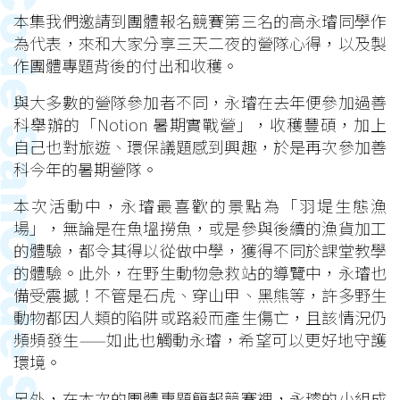
本集我們邀請到團體報名競賽第三名的高永璿同學作
為代表，來和大家分享三天二夜的營隊心得，以及製
作團體專題背後的付出和收穫。
與大多數的營隊參加者不同，永璿在去年便參加過善
科舉辦的「Notion 暑期實戰營」，收穫豐碩，加上
自己也對旅遊、環保議題感到興趣，於是再次參加善
科今年的暑期營隊。
本次活動中，永璿最喜歡的景點為「羽堤生態漁
場」，無論是在魚塭撈魚，或是參與後續的漁貨加工
的體驗，都令其得以從做中學，獲得不同於課堂教學
的體驗。此外，在野生動物急救站的導覽中，永璿也
備受震撼！不管是石虎、穿山甲、黑熊等，許多野生
動物都因人類的陷阱或路殺而產生傷亡，且該情況仍
頻頻發生——如此也觸動永璿，希望可以更好地守護
環境。
另外，在本次的團體專題簡報競賽裡，永璿的小組成