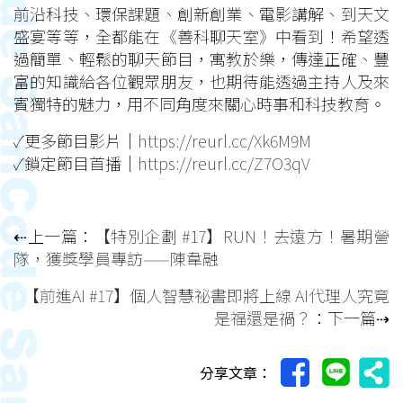
前沿科技、環保課題、創新創業、電影講解、到天文
盛宴等等，全都能在《善科聊天室》中看到！希望透
過簡單、輕鬆的聊天節目，寓教於樂，傳達正確、豐
富的知識給各位觀眾朋友，也期待能透過主持人及來
賓獨特的魅力，用不同角度來關心時事和科技教育。
✓更多節目影片｜
https://reurl.cc/Xk6M9M
✓鎖定節目首播｜
https://reurl.cc/Z7O3qV
⇠上一篇：
【特別企劃 #17】RUN！去遠方！暑期營
隊，獲獎學員專訪——陳韋融
【前進AI #17】個人智慧祕書即將上線 AI代理人究竟
是福還是禍？
：下一篇⇢
分享文章：