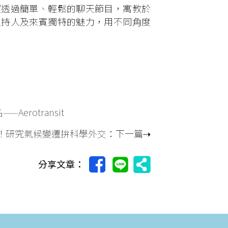
望透過簡單、輕鬆的聊天節目，寓教於
主持人及來賓獨特的魅力，用不同角度
erotransit
光！研究氣候變遷拚科學外交
：下一篇⇢
分享文章：