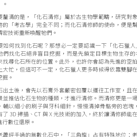
」。
要釐清的是，「化石清修」屬於古生物學範疇，研究對
跡的「考古學」完全不同；而化石清修師的使命，便是
精密技術重新喚醒牠們。
要如何找到化石呢？那想必一定要認識一下「化石獵人
他們找化石絕非盲目挖掘，而是先鎖定目標生物生存的
來找尋化石所在的位置。此外，也許你會認為先進的空
上大忙，但這可不一定，化石獵人更多時候得依靠雙腳
挖掘。
石出土後，會先以石膏外套嚴密包覆以運往工作室，且
景並推估化石生物的種類，才進行清修。而清修更是一
，輔以細小的刷子與牙科細針，慢慢清掉骨骼旁的岩塊，避
有了 3D 掃描、CT 與 X 光技術的加入，終於讓清修
進行數位還原。
老蕭經手過的無數化石中，「三角龍」占有特殊地位：