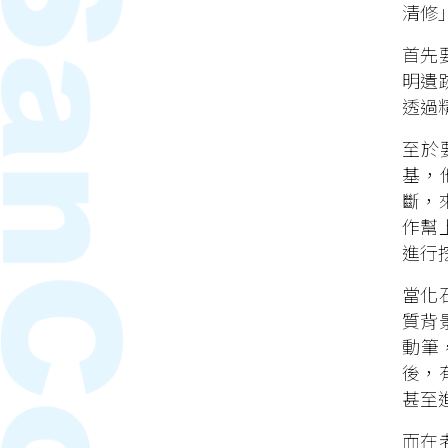
清修
首先
明遺
透過
至於
基，
斷，
作幫
進行
當化
質背
動筆
後，
甚至
而在