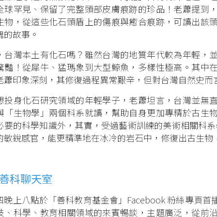
全球罕見、保留了完整頭部皮膚痕跡的珍品！老蕭提到
生物，從這些化石頭盾上的傷痕與癒合痕跡，可讀出該
魄的故事。
，台灣本土有化石嗎？雖然台灣的地質年代較為年輕，
驚豔！從犀牛、猛瑪象到大型鯨魚，多樣性極高。其中
老蕭印象深刻，其修復過程異常艱辛，但對台灣自然史而
想投身化石研究領域的年輕學子，老蕭坦言，台灣並無
與「生物學」兩個科系就讀，幫助自身更加專精於古生
必要的科學知識外，其實，受過藝術訓練的美術相關科系學
的敏銳感官，能更精準地在冰冷的岩石中，修復出古生物
善科聊天室
四晚上八點於「善科教育基金會」Facebook 粉絲專頁
技、科學、教育相關領域的來賓暢談，主題廣泛，從前