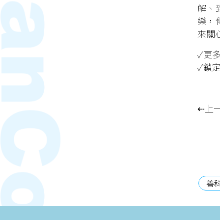
解、
樂，
來關
✓更
✓鎖
⇠上
善