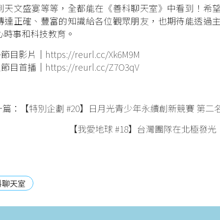
到天文盛宴等等，全都能在《善科聊天室》中看到！希
傳達正確、豐富的知識給各位觀眾朋友，也期待能透過
心時事和科技教育。
多節目影片｜
https://reurl.cc/Xk6M9M
定節目首播｜
https://reurl.cc/Z7O3qV
一篇：
【特別企劃 #20】日月光青少年永續創新競賽 第二名——A
【我愛地球 #18】台灣團隊在北極發
科聊天室