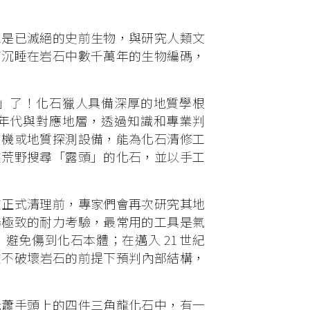
象是已滅絕的史前生物，與研究人類文
幫沉睡在岩石中數千萬年的生物編碼，
」了！化石獵人具備深厚的地質學根
年代與對應地層，透過知識和專業判
拍機或地質探測設備，能為化石清修工
在荒野搜尋「露頭」的化石，並以手工
在正式清理前，專家們會再次研究其地
場極致的耐力考驗，最常用的工具是氣
免傷到化石本體；在邁入 21 世紀
師能在不破壞岩石的前提下預判內部結構，
老蕭手頭上的四件三角龍化石中，有一