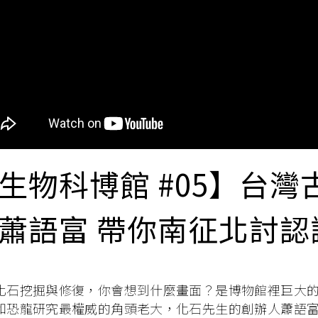
生物科博館 #05】台
蕭語富 帶你南征北討認
化石挖掘與修復，你會想到什麼畫面？是博物館裡巨大
和恐龍研究最權威的角頭老大，化石先生的創辦人蕭語