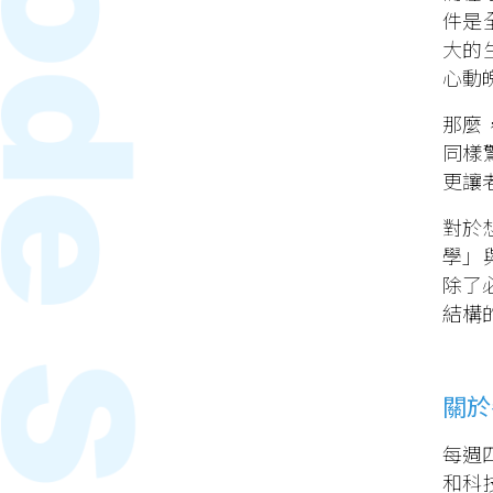
件是
大的
心動
那麼
同樣
更讓
對於
學」
除了
結構
關於
每週
和科