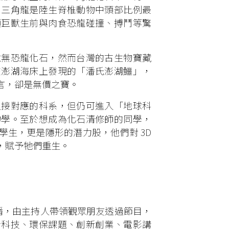
，三角龍是陸生脊椎動物中頭部比例最
頭巨獸生前與肉食恐龍碰撞、搏鬥等驚
並無恐龍化石，然而台灣的古生物寶藏
在澎湖海床上發現的「潘氏澎湖鱷」，
言，卻是無價之寶。
直接對應的科系，但仍可進入「地球科
物學。至於想成為化石清修師的同學，
生，更是隱形的潛力股，他們對 3D
，賦予牠們重生。
首播，由主持人帶領觀眾朋友透過節目，
沿科技、環保課題、創新創業、電影講