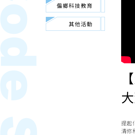
偏鄉科技教育
其他活動
【
大
提起
清修