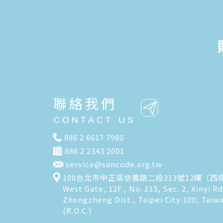
聯絡我們
CONTACT US
886 2 6617 7980
886 2 2343 2001
service@sancode.org.tw
100台北市中正區信義路二段213號12樓（西
West Gate, 12F., No. 213, Sec. 2, Xinyi Rd
Zhongzheng Dist., Taipei City 100, Taiw
(R.O.C.)