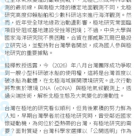
測的最前線，與南極大陸的穩定地面觀測不同，北極
研究高度仰賴船舶和少數科研站來進行海洋觀測。然
而，近年受全球地緣政治動盪影響，極地研究常面臨
項目受阻或基地建設受挫等困境；不過，中央大學與
國家海洋研究院不畏困難，合資在挪威斯瓦爾巴島設
立研究站，並堅持對台灣學者開放，成為國人參與極
地研究的重要據點。
錢樺教授透露，今（2026）年八月台灣團隊成功爭取
到一艘小型科研破冰船的使用權，這將是台灣首度以
破冰船為載體，在北極海域展開環境研究。此次行動
將聚焦於環境 DNA（eDNA）與極地氣候觀測上，透
過尖端技術，解析北極生態及大氣變化的連動性。
台灣在極地的研究看似順利，但背後累積的努力鮮為
人知，早期台灣學者前往極地研究時，曾受鄰近國家
懷疑動機，為何位於亞熱帶的台灣，有極地研究的需
要？面對質疑，台灣科學家選擇以「公開透明」作為