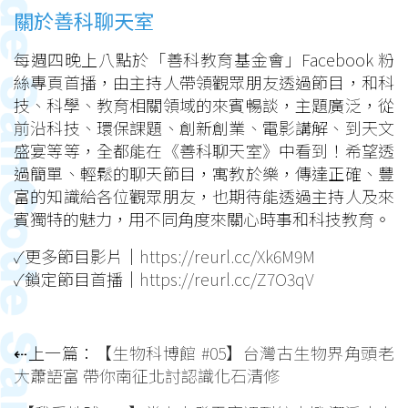
關於善科聊天室
每週四晚上八點於「善科教育基金會」Facebook 粉
絲專頁首播，由主持人帶領觀眾朋友透過節目，和科
技、科學、教育相關領域的來賓暢談，主題廣泛，從
前沿科技、環保課題、創新創業、電影講解、到天文
盛宴等等，全都能在《善科聊天室》中看到！希望透
過簡單、輕鬆的聊天節目，寓教於樂，傳達正確、豐
富的知識給各位觀眾朋友，也期待能透過主持人及來
賓獨特的魅力，用不同角度來關心時事和科技教育。
✓更多節目影片｜
https://reurl.cc/Xk6M9M
✓鎖定節目首播｜
https://reurl.cc/Z7O3qV
⇠上一篇：
【生物科博館 #05】台灣古生物界角頭老
大蕭語富 帶你南征北討認識化石清修