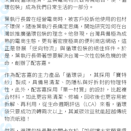
環包裝」成為我們日常生活的一部分。
葉執行長曾在經營電商時，被客戶投訴他使用的包材
不環保，隨後葉執行長痛定思痛，開始研究如何在台
灣該推廣循環包裝的理念。他發現，台灣具備極為成
熟的電商生態，更有著密度極高的便利商店網絡，這
正是發展「逆向物流」與循環包裝的絕佳條件。於
是，葉執行長帶著想要解決台灣一次性包裝危機的使
命，創辦了配客嘉。
作為配客嘉的主力產品「循環袋」，其採用「寶特
紗」製成，具備易清潔、防隱私與好拆封的物理特
性，此外，配客嘉採用「單一材質」的設計，比起複
合材料，如此更容易清潔、修補，回收後也更容易被
拆解、再利用，從生命週期評估（LCA）來看，循環
袋只要成功流轉兩次以上，其減碳效益就能超越傳統
物流紙箱！
然而，循環包裝最難的關卡在於「如何讓大家願意還