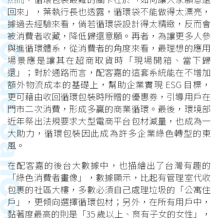
回來」，葉執行長也透露，循環袋不能做得太漂亮，
據過去經驗來看，倘若循環袋設計得太精緻，反而會
被消費者收藏，降低歸還意願。再者，為讓更多人參
與進循環體系，從消費者的角度來看，最理想的應用
場景應是讓其在超商取貨時「現場開箱、當下歸
還」；對於通路而言，配客嘉的這套系統能在不增加
額外物流成本的基礎上，幫助企業實現 ESG 目標，
更可藉由收回循環包裝時所贈的優惠券，引導用戶在
門市二次消費，形成多贏的商業循環。最後，環境部
近年祭出法規要求大型電商平台包材減量，也成為一
大助力，循環包裝因此成為許多企業綠色轉型的東
風。
在配客嘉的後台大數據中，也描繪出了台灣有趣的
「綠色消費者畫像」，數據顯示，比起有管理室代收
包裹的社區大樓，多數必須自己處理垃圾的「公寓住
戶」，更傾向選擇循環包材；另外，在所有用戶中，
黏著度最高的則是「35 歲以上、育有子女的女性」，