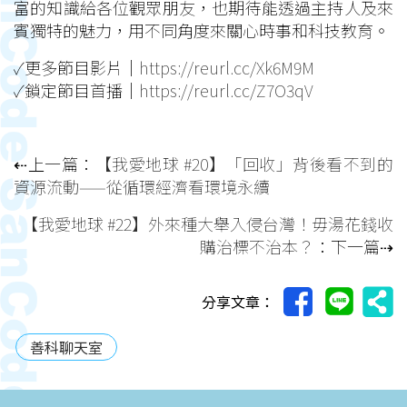
富的知識給各位觀眾朋友，也期待能透過主持人及來
賓獨特的魅力，用不同角度來關心時事和科技教育。
✓更多節目影片｜
https://reurl.cc/Xk6M9M
✓鎖定節目首播｜
https://reurl.cc/Z7O3qV
⇠上一篇：
【我愛地球 #20】「回收」背後看不到的
資源流動——從循環經濟看環境永續
【我愛地球 #22】外來種大舉入侵台灣！毋湯花錢收
購治標不治本？
：下一篇⇢
分享文章：
善科聊天室