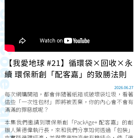
【我愛地球 #21】循環袋×回收×永
續 環保新創「配客嘉」的致勝法則
2026.06.27
每次網購開箱，都會伴隨著紙箱或破壞袋垃圾，看著
這些「一次性包材」即將被丟棄，你的內心會不會有
滿滿的罪惡感呢？
本集我們邀請到環保新創「PackAge+ 配客嘉」的創
辦人葉德偉執行長，來和我們分享如何透過「包裝」
來實踐循環經濟，並與電商物流做有機結合，使「循