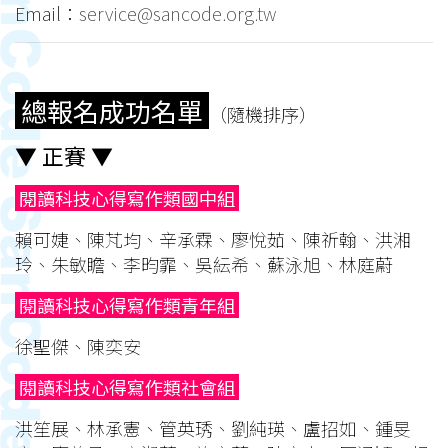
Email：
service@sancode.org.tw
總報名成功名單
（隨機排序）
▼ 正賽 ▼
閱讀科技心得寫作類國中組
賴可婕、陳芃均、辛承霖、廖悅茹、陳祈翰、洪湘
玲、朱敏瞻、李昀霏、吳紜希、蘇泳旭、林庭蔚
閱讀科技心得寫作類青年組
徐聖傑、陳奕安
閱讀科技心得寫作類社會組
洪笙展、林承憲、管英琇、劉純瑛、盧招如、鍾旻