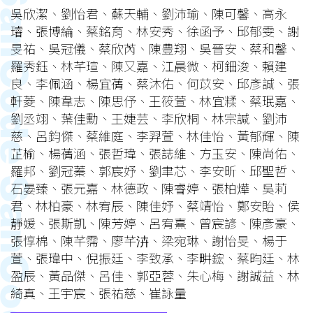
吳欣潔、劉怡君、蘇天輔、劉沛瑜、陳可馨、高永
璿、張博綸、蔡銘育、林安秀、徐函予、邱郁雯、謝
旻祐、吳冠儀、蔡欣芮、陳豊翔、吳晉安、蔡和馨、
羅秀鈺、林芊瑄、陳又嘉、江晨微、柯鈿浚、賴建
良、李佩涵、楊宜蒨、蔡沐佑、何苡安、邱彥誠、張
軒菱、陳韋志、陳思伃、王筱萱、林宜糅、蔡珉嘉、
劉丞翊、葉佳勳、王婕芸、李欣桐、林宗諴、劉沛
慈、呂鈞傑、蔡維庭、李羿萱、林佳怡、黃郁輝、陳
芷榆、楊蒨涵、張哲瑋、張誌維、方玉安、陳尚佑、
羅邦、劉冠蓁、郭宸妤、劉聿芯、李安昕、邱聖哲、
石晏臻、張元嘉、林德政、陳睿婷、張柏燁、吳莉
君、林柏豪、林宥辰、陳佳妤、蔡靖怡、鄭安貽、侯
靜媛、張斯凱、陳芳婷、呂宥熹、曾宸諺、陳彥豪、
張惇棉、陳芊霈、廖芊泋、梁宛琳、謝怡旻、楊于
萱、張瑋中、倪振廷、李致承、李畊鋐、蔡昀廷、林
盈辰、黃品傑、呂佳、郭亞蓉、朱心梅、謝誠益、林
綺真、王宇宸、張祐慈、崔詠量