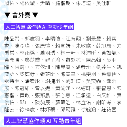
旭佑、楊依璇、尹晴、羅楷期、朱培瑄、吳佳軒
▼ 會外賽 ▼
人工智慧協作類 AI 互動少年組
陳品希、郭宸羽、李晴暄、江宥翔、劉景豐、賴奕
睿、陳彥瑾、張原愷、賴宣妍、朱敏瞻、薛旭辰、尤
禹棠、林雨樑、蕭羽琇、林于軒、林沛昕、黃如靚、
黃彥勝、廖苡喬、羅子渝、蕭彣芯、陳品翰、吳羽
晞、葉育亘、方依珊、陳昱睿、潘彥珩、劉達生、姚
奕丞、黎庭妤、張芷昕、陳宣聿、楊雯羽、葉薷伊、
張持明、潘宥彤、謝捷羽、劉軒瑄、吳奕霏、鄧昕
展、陳冠維、曾以妮、黃渝涵、林紹軒、張智恩、陳
憲楷、黃敬、張郁晨、張心慈、江承遠、白又維、葉
俊佑、邱山、陳昶辰、蘇瑋浩、林宣佑、謝昕岑、李
隆云、徐梓宸、林妤蓁、邱筠雅、徐毓涵、莊祐萱
人工智慧協作類 AI 互動青年組