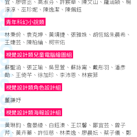
宜、廖啓丞、高淑芬、許宸華、陳文山、龎涵穎、楊
淳淳、巫珍妮、陳逸潔、陳佩鈺
青年科幻小說類
林秉佾、袁克婷、黃靖捷、張雅姝、胡恆銘朱晨希、
王婕芸、陳柏綸、柯宗佑
視覺設計類兒童電腦繪圖組
蘇聖涵、張芷瑜、吳昱萱、蘇詠甯、戴彤羽、潘彥
勛、王倚芊、徐加珍、李沛恩、林宸菲
視覺設計類角色設計組
董謙妤
視覺設計類海報設計組
黃琳鈞、詹晏綾、白鈺溱、王苡馨、鄒宜芸、曾子
芹、黃卉蓁、許恒慈、林柔逸、廖晨妘、蔡子儀、鄭