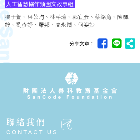
人工智慧協作類圖文故事組
楊于萱、葉苡均、林芊瑄、郭宜彥、蔡銘育、陳姵
錞、劉彥妤、羅邦、高永璿、何姿妙
分享文章：
聯絡我們
CONTACT US