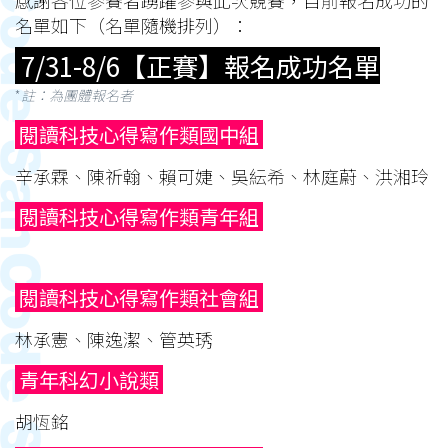
名單如下（名單隨機排列）：
7/31-8/6【正賽】報名成功名單
*
註：
為團體報名者
閱讀科技心得寫作類國中組
辛承霖、陳祈翰、賴可婕、吳紜希、林庭蔚、洪湘玲
閱讀科技心得寫作類青年組
閱讀科技心得寫作類社會組
林承憲、陳逸潔、管英琇
青年科幻小說類
胡恆銘