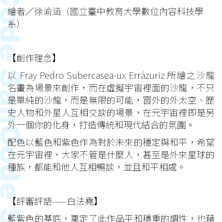
繪者／徐渝涵（國立臺中教育大學數位內容科技學
系）
【創作理念】
以 Fray Pedro Subercasea-ux Errázuriz 所繪之沙龍
名畫為場景來創作，而在虛擬宇宙裡面的沙龍，不只
是單純的沙龍，而是無限的可能，窗外的外太空、歷
史人物和外星人互相交談的場景，在元宇宙裡即是另
外一個你的化身，打造傳統和現代結合的氛圍。
配色以藍色和紫色作為對於未來的穩定與和平，希望
在元宇宙裡，大家不管是什麼人，甚至是外來星球的
種族，都能和他人互相暢談，並且和平相處。
【評審評語——白法堯】
藍紫色的基底，奠定了此作品平和穩重的調性，也藉