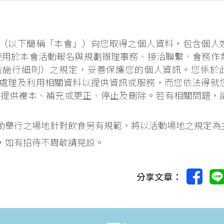
（以下簡稱「本會」）向您取得之個人資料，包含個人
限使用於本會活動報名與規劃辦理事務、接洽聯繫、會務作
暨施行細則）之規定，妥善保護您的個人資訊。您係於
處理及利用相關資料以提供資訊或服務，而您依法得就
、提供複本、補充或更正、停止及刪除。若有相關問題，
動舉行之場地針對飲食另有規範，將以活動場地之規定為
，如有招待不周敬請見諒。
分享文章：