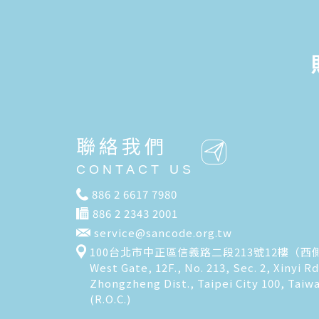
聯絡我們
CONTACT US
886 2 6617 7980
886 2 2343 2001
service@sancode.org.tw
100台北市中正區信義路二段213號12樓（西
West Gate, 12F., No. 213, Sec. 2, Xinyi Rd
Zhongzheng Dist., Taipei City 100, Taiw
(R.O.C.)