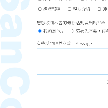
媒體報導
親友介紹
師
您想收到本會的最新活動資訊嗎? Would you lik
我願意 Yes
這次先不要，再考
有些話想跟善科說... Message