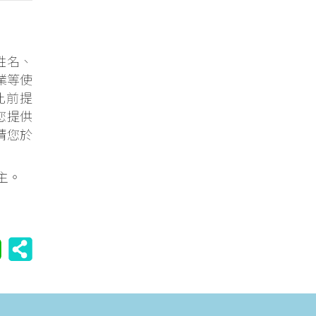
姓名、
業等使
此前提
您提供
請您於
主。