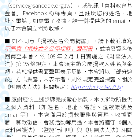
（
service@sancode.org.tw
），或私訊「善科教育基
金會」Facebook 粉絲專頁，且註明您的姓名、地
址、電話；如需電子收據，請一併提供您的 email，
以便本會開立捐款收據。
■ 如不同意「捐款姓名公開揭露」，請下載並填寫
不同意「捐款姓名公開揭露」聲明書
，並填妥資料後
回傳至本會。依 108 年 2 月 1 日實施之《財團法人
法》第 25 條規定，本會須主動公開捐款人姓名與金
額，若您提供書面聲明表示反對，本會將以「部分遮
蔽」方式揭露；未表示者，則依規定完整揭露。關於
《財團法人法》相關規定：
https://bit.ly/34o7LXg
■ 感謝您依上述步驟完成愛心捐款，本次捐款所提供
之個人資料（如姓名、地址、電話、匯款帳號及
email 等），本會僅用於捐款服務與管理、收據寄
發、募款徵信、會務活動等用途。本會將遵守《個人
資料保護法》（暨施行細則）與《財團法人法》相關