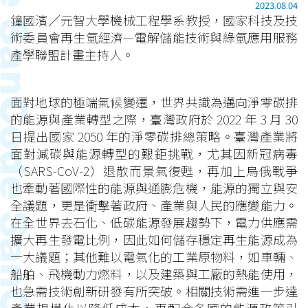
2023.08.04
鐘國濱／元智大學機械工程學系教授，國家科技及技
術委員會再生氫經濟—電解儲能技術與綠氫應用服務
產學聯盟計畫主持人。
面對地球的極端氣候變遷，世界共識為邁向淨零碳排
的能源與產業轉型之際，臺灣政府於 2022 年 3 月 30
日提出國家 2050 年的淨零碳排總策略。臺灣產業將
面對減碳與能源轉型的艱鉅挑戰，尤其因新冠病毒
（SARS-CoV-2）退散而景氣復甦，再加上烏俄戰爭
也牽動著國際性的能源與通膨危機，能源的獨立與安
全議題，更是衝擊著政府、產業與人民的應變能力。
在全世界去石化、低碳能源發展趨勢下，電力供應需
擴大再生發電比例，因此如何儲存穩定再生能源成為
一大議題；其他難以電氣化的工業原物料，如車輛、
船舶、飛機動力燃料，以及建築與工廠的熱能使用，
也急需技術創新研發有所突破。相關技術需進一步達