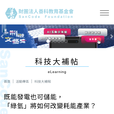
Previous
Next
科技大補帖
eLearning
首頁
活動專區
科技大補帖
既能發電也可儲能，
「綠氫」將如何改變耗能產業？