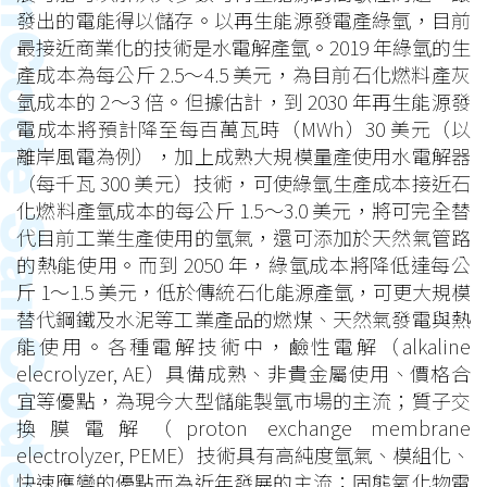
發出的電能得以儲存。以再生能源發電產綠氫，目前
最接近商業化的技術是水電解產氫。2019 年綠氫的生
產成本為每公斤 2.5～4.5 美元，為目前石化燃料產灰
氫成本的 2～3 倍。但據估計，到 2030 年再生能源發
電成本將預計降至每百萬瓦時（MWh）30 美元（以
離岸風電為例），加上成熟大規模量產使用水電解器
（每千瓦 300 美元）技術，可使綠氫生產成本接近石
化燃料產氫成本的每公斤 1.5～3.0 美元，將可完全替
代目前工業生產使用的氫氣，還可添加於天然氣管路
的熱能使用。而到 2050 年，綠氫成本將降低達每公
斤 1～1.5 美元，低於傳統石化能源產氫，可更大規模
替代鋼鐵及水泥等工業產品的燃煤、天然氣發電與熱
能使用。各種電解技術中，鹼性電解（alkaline
elecrolyzer, AE）具備成熟、非貴金屬使用、價格合
宜等優點，為現今大型儲能製氫市場的主流；質子交
換膜電解（proton exchange membrane
electrolyzer, PEME）技術具有高純度氫氣、模組化、
快速應變的優點而為近年發展的主流；固態氧化物電