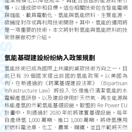
產業規模化以降低成本，再配合各國的能源政策引
導，以達成碳中和目標。這些相關技術包含智能電網
與儲能、載具電動化、氫能與氫能燃料、生質能源、
碳捕捉封存或再利用技術開發。其中，氫能的運用將
是一項重要的技術，本文將針對氫能與氫能燃料的技
術發展做初步介紹。
氫能基礎建設紛紛納入政策規劃
氫能技術已成為國際上共識的減碳技術方向之一，目
前已有 39 個國家提出該國的氫能政策。以美國為
例，在新通過的《跨黨基礎建設法案》（Bipartisan
Infrastructure Law）將投入 95 億進行清潔氫能的水
電解產氫研發，以及建設使用於天然氣、再生能源與
核能產氫的示範氫能基礎設施。歐盟的 Re Power EU
計畫中，則通過於 2030 年前將建置基礎設施，每年
自產綠氫 1,000 萬噸、進口 1,000 萬噸，將綠氫應用
於燃料電池車、化工、農業、鋼鐵，並且示範將天然