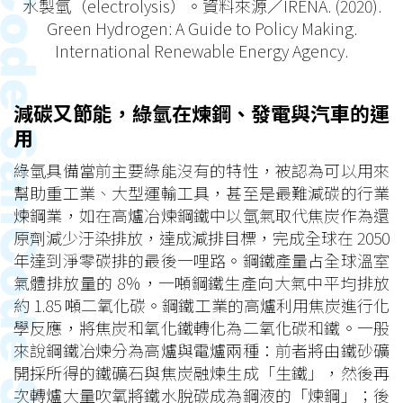
水製氫（electrolysis）。資料來源／IRENA. (2020).
Green Hydrogen: A Guide to Policy Making.
International Renewable Energy Agency.
減碳又節能，綠氫在煉鋼、發電與汽車的運
用
綠氫具備當前主要綠能沒有的特性，被認為可以用來
幫助重工業、大型運輸工具，甚至是最難減碳的行業
煉鋼業，如在高爐冶煉鋼鐵中以氫氣取代焦炭作為還
原劑減少汙染排放，達成減排目標，完成全球在 2050
年達到淨零碳排的最後一哩路。鋼鐵產量占全球溫室
氣體排放量的 8％，一噸鋼鐵生產向大氣中平均排放
約 1.85 噸二氧化碳。鋼鐵工業的高爐利用焦炭進行化
學反應，將焦炭和氧化鐵轉化為二氧化碳和鐵。一般
來說鋼鐵冶煉分為高爐與電爐兩種：前者將由鐵砂礦
開採所得的鐵礦石與焦炭融煉生成「生鐵」，然後再
次轉爐大量吹氧將鐵水脫碳成為鋼液的「煉鋼」；後