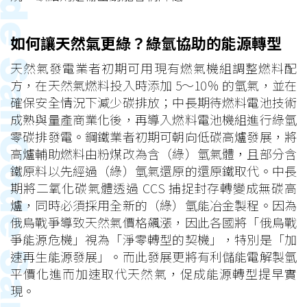
如何讓天然氣更綠？綠氫協助的能源轉型
天然氣發電業者初期可用現有燃氣機組調整燃料配
方，在天然氣燃料投入時添加 5～10％ 的氫氣，並在
確保安全情況下減少碳排放；中長期待燃料電池技術
成熟與量產商業化後，再導入燃料電池機組進行綠氫
零碳排發電。鋼鐵業者初期可朝向低碳高爐發展，將
高爐輔助燃料由粉煤改為含（綠）氫氣體，且部分含
鐵原料以先經過（綠）氫氣還原的還原鐵取代。中長
期將二氧化碳氣體透過 CCS 捕捉封存轉變成無碳高
爐，同時必須採用全新的（綠）氫能冶金製程。因為
俄烏戰爭導致天然氣價格飆漲，因此各國將「俄烏戰
爭能源危機」視為「淨零轉型的契機」，特別是「加
速再生能源發展」。而此發展更將有利儲能電解製氫
平價化進而加速取代天然氣，促成能源轉型提早實
現。