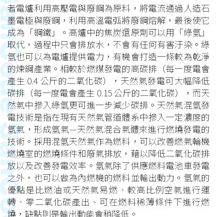
者電爐利用高壓電與廢鋼為原料，將電流通過人造石
墨電極與廢鋼，利用高溫電弧將廢鋼熔解，最後使它
成為「鋼鐵」。高爐中的焦炭還原劑可以用「綠氫」
取代，過程中只會排放水，不會有任何有害汙染。綠
氫也可以為電爐提供電力，有機會打造一條較為乾淨
的煉鋼產業。相較於燃煤發電的高碳排（每一度電會
產生 0.4 公斤的二氧化碳），天然氣發電可大幅降低
碳排（每一度電會產生 0.15 公斤的二氧化碳），而天
然氣中摻入綠氫更可進一步減少碳排。天然氣混氫發
電技術是指在現有天然氣管道體系中摻入一定濃度的
氫氣，形成氫氣—天然氣混合氣體來進行燃燒發電的
技術。採用混氫天然氣作為燃料，可以改善燃氣輪機
燃燒室的燃燒條件和廢氣排放，藉以降低二氧化碳排
放以及改善發電效率。氫氣除了供應燃料電池車發電
之外，也可以做為內燃機的燃料並輸出動力。氫氣的
優點是比燃油或天然氣易燃、較高比例空氣進行運
轉、零二氧化碳產出、可在燃料稀薄條件下進行燃
燒，缺點則是輸出動能會稍降低。