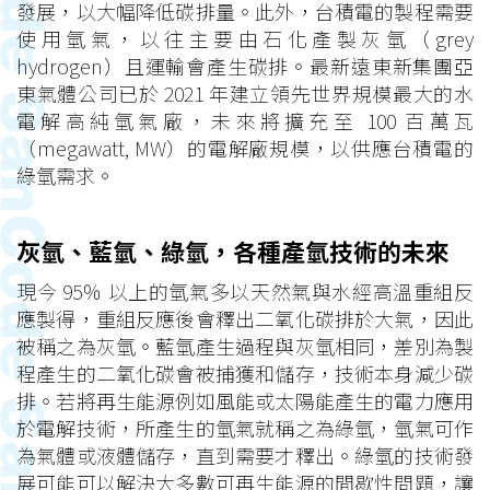
發展，以大幅降低碳排量。此外，台積電的製程需要
使用氫氣，以往主要由石化產製灰氫（grey
hydrogen）且運輸會產生碳排。最新遠東新集團亞
東氣體公司已於 2021 年建立領先世界規模最大的水
電解高純氫氣廠，未來將擴充至 100 百萬瓦
（megawatt, MW）的電解廠規模，以供應台積電的
綠氫需求。
灰氫、藍氫、綠氫，各種產氫技術的未來
現今 95％ 以上的氫氣多以天然氣與水經高溫重組反
應製得，重組反應後會釋出二氧化碳排於大氣，因此
被稱之為灰氫。藍氫產生過程與灰氫相同，差別為製
程產生的二氧化碳會被捕獲和儲存，技術本身減少碳
排。若將再生能源例如風能或太陽能產生的電力應用
於電解技術，所產生的氫氣就稱之為綠氫，氫氣可作
為氣體或液體儲存，直到需要才釋出。綠氫的技術發
展可能可以解決大多數可再生能源的間歇性問題，讓