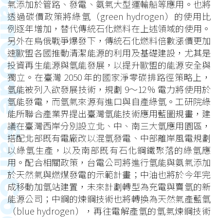
氣添加於管路、發電、氨氣大型運輸船等應用。也將
透過碳價政策將綠氫（green hydrogen）的使用比
例逐年增加，替代傳統石化燃料在上述領域的使用。
另外在烏俄戰爭爆發下，傳統石化燃料倍數漲價更加
速歐盟各國推動清潔能源的利用及基礎建設，尤其是
投資再生能源與氫能發展，以提升歐盟的能源安全與
獨立。在臺灣 2050 年的國家淨零碳排路徑策略上，
氫能被列入欲發展技術，規劃 9～12％ 電力將使用於
氫能發電，而氫氣來源有進口與自產綠氫。工研院綠
能所聯合產業界提出臺灣氫能技術應用藍圖規畫，建
議在臺灣西岸分別設立北、中、南三大氫應用園區，
搭配北部既有電廠改以混氫發電、中部離岸風電規劃
以綠氫生產，以及南部既有石化鋼鐵聚落的綠氫應
用。配合相關政策，台電公司將進行氫能與氨氣添加
於天然氣與燃煤發電的示範計畫；中油也將於今年完
成移動加氫站建置，未來計劃轉型為充電與賣氫的新
能源公司；中鋼的煉鋼技術也將轉換為天然氣產藍氫
（blue hydrogen），再往電解產氫的氫氣煉鋼技術