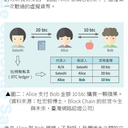
一次聽過的虛擬貨幣。
▲圖二：Alice 支付 Bob 金額 10 btc 購買一顆蘋果。
（資料來源：杜宏毅博士，Block Chain 的前世今生
與未來，臺灣網路認證公司）
後來 Alice 與 Bob 想想，不對呀！我們彼此之間的交