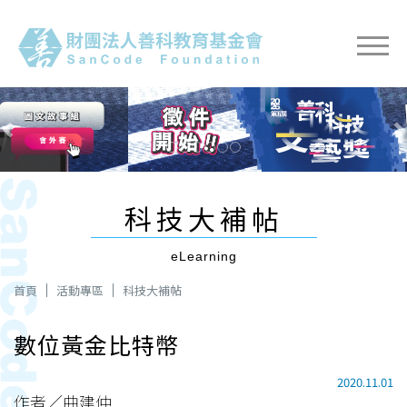
Previous
Next
科技大補帖
eLearning
首頁
活動專區
科技大補帖
數位黃金比特幣
2020.11.01
作者∕曲建仲