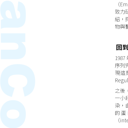
（Em
致力研
紹，
物與
回
198
序列
現這
Regul
之後
一小段
染，由
的蛋
（in