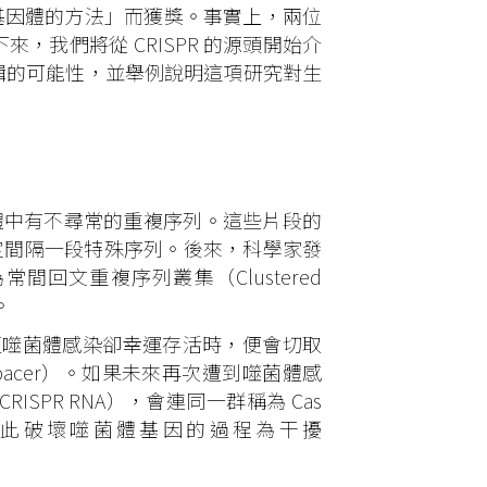
開發編輯基因體的方法」而獲獎。事實上，兩位
下來，我們將從 CRISPR 的源頭開始介
因編輯的可能性，並舉例說明這項研究對生
i）基因體中有不尋常的重複序列。這些片段的
固定間隔一段特殊序列。後來，科學家發
回文重複序列叢集（Clustered
）。
遭噬菌體感染卻幸運存活時，便會切取
spacer）。如果未來再次遭到噬菌體感
RISPR RNA），會連同一群稱為 Cas
稱此破壞噬菌體基因的過程為干擾