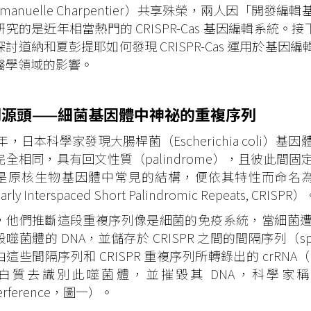
manuelle Charpentier）共享殊榮，兩人因「
究的是近年相當熱門的 CRISPR-Cas 基因編輯系統。接
探討道納和夏彭提耶如何發現 CRISPR-Cas 運用於基
醫學領域的影響。
到源頭——細菌基因體中神祕的重複序列
7 年，日本科學家發現大腸桿菌（Escherichia col
完全相同，具有回文性質（palindrome），且彼此間
是原核生物基因體中常見的結構，便依其特性而命名為常間
arly Interspaced Short Palindromic Repeats, CRISPR
，他們推斷這段重複序列像是細菌的免疫系統，當細菌
噬菌體的 DNA，並儲存於 CRISPR 之間的間隔序列（
這些間隔序列和 CRISPR 重複序列所轉錄出的 crRNA（C
白質去識別此噬菌體，並摧毀其 DNA，科學家
terference，圖一）。