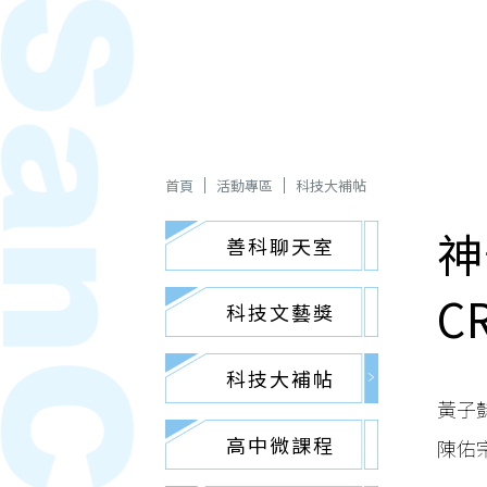
首頁
活動專區
科技大補帖
神
善科聊天室
C
科技文藝獎
科技大補帖
黃子
高中微課程
陳佑