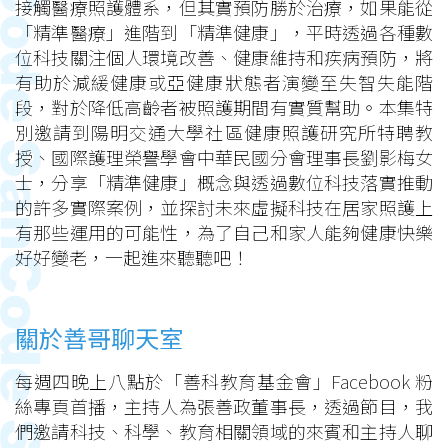
接觸醫療照護體系，但其實預防勝於治療，如果能從
「精準醫療」進階到「精準健康」，平時透過各種數
位科技關注個人環境改善、健康維持和疾病預防，將
有助於減緩健康或亞健康狀態者演變至失智失能階
段，對於降低高齡者被照護期間有實質幫助。本集特
別邀請到陽明交通大學社區健康照護研究所特聘教
授、國際護理榮譽學會中華民國分會理事長劉影梅女
士，分享「精準健康」概念與透過數位科技落實推動
的許多實際案例，並探討未來虛擬科技在居家照護上
有那些運用的可能性，為了自己和家人能夠健康快樂
好好變老，一起進來聽聽吧！
關於善哥聊天室
每週四晚上八點於「善科教育基金會」Facebook 粉
絲專頁首播，主持人為張善政董事長，透過節目，我
們邀請科技、科學、教育相關領域的來賓和主持人聊