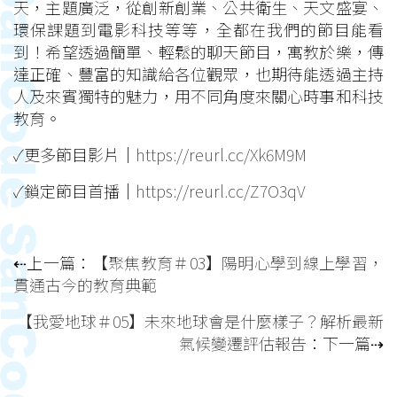
天，主題廣泛，從創新創業、公共衛生、天文盛宴、
環保課題到電影科技等等，全都在我們的節目能看
到！希望透過簡單、輕鬆的聊天節目，寓教於樂，傳
達正確、豐富的知識給各位觀眾，也期待能透過主持
人及來賓獨特的魅力，用不同角度來關心時事和科技
教育。
✓更多節目影片｜
https://reurl.cc/Xk6M9M
✓鎖定節目首播｜
https://reurl.cc/Z7O3qV
⇠上一篇：
【聚焦教育＃03】陽明心學到線上學習，
貫通古今的教育典範
【我愛地球＃05】未來地球會是什麼樣子？解析最新
氣候變遷評估報告
：下一篇⇢