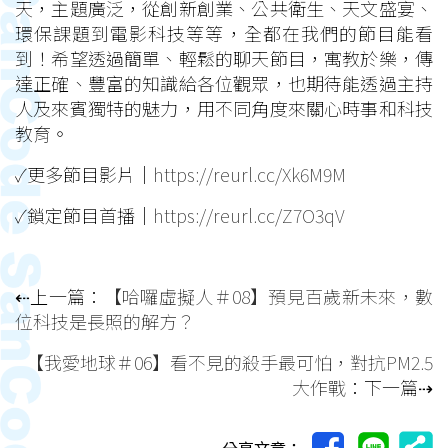
天，主題廣泛，從創新創業、公共衛生、天文盛宴、
環保課題到電影科技等等，全都在我們的節目能看
到！希望透過簡單、輕鬆的聊天節目，寓教於樂，傳
達正確、豐富的知識給各位觀眾，也期待能透過主持
人及來賓獨特的魅力，用不同角度來關心時事和科技
教育。
✓更多節目影片｜
https://reurl.cc/Xk6M9M
✓鎖定節目首播｜
https://reurl.cc/Z7O3qV
⇠上一篇：
【哈囉虛擬人＃08】預見百歲新未來，數
位科技是長照的解方？
【我愛地球＃06】看不見的殺手最可怕，對抗PM2.5
大作戰
：下一篇⇢
分享文章：