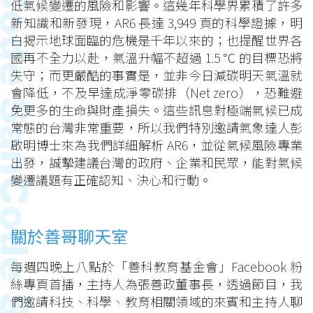
低氣候變遷的風險和影響。這幾年科學界累積了許多
新知識和新發現，AR6 長達 3,949 頁的科學證據，明
白揭示地球面臨的危機是千年以來的；也提醒世界各
國再不全力以赴，氣溫升幅不超過 1.5 ℃ 的目標恐將
失守；而更嚴酷的事實是，並非今日減碳明天氣溫就
會降低，不及早達成淨零碳排（Net zero），恐難避
免更多的生命與財產損失。這些訊息對極端氣候已成
常態的台灣非常重要，所以我們特別邀請氣象達人彭
啟明博士來為我們詳細解析 AR6，並從氣候風險專業
出發，誠摯建議台灣的政府、企業和民眾，能對氣候
變遷議題有正確認知、決心和行動。
關於善哥聊天室
每週四晚上八點於「善科教育基金會」Facebook 粉
絲專頁首播，主持人為張善政董事長，透過節目，我
們邀請科技、科學、教育相關領域的來賓和主持人聊