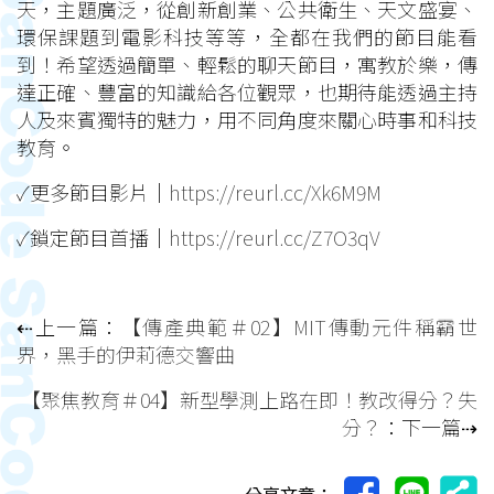
天，主題廣泛，從創新創業、公共衛生、天文盛宴、
環保課題到電影科技等等，全都在我們的節目能看
到！希望透過簡單、輕鬆的聊天節目，寓教於樂，傳
達正確、豐富的知識給各位觀眾，也期待能透過主持
人及來賓獨特的魅力，用不同角度來關心時事和科技
教育。
✓更多節目影片｜
https://reurl.cc/Xk6M9M
✓鎖定節目首播｜
https://reurl.cc/Z7O3qV
⇠上一篇：
【傳產典範＃02】MIT傳動元件稱霸世
界，黑手的伊莉德交響曲
【聚焦教育＃04】新型學測上路在即！教改得分？失
分？
：下一篇⇢
分享文章：