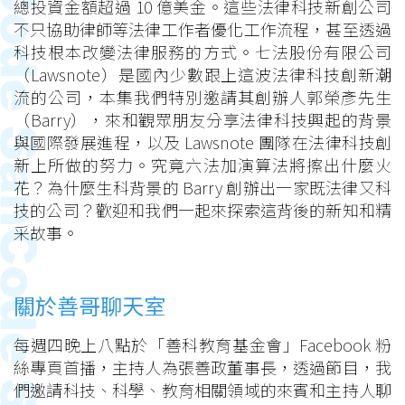
總投資金額超過 10 億美金。這些法律科技新創公司
不只協助律師等法律工作者優化工作流程，甚至透過
科技根本改變法律服務的方式。七法股份有限公司
（Lawsnote）是國內少數跟上這波法律科技創新潮
流的公司，本集我們特別邀請其創辦人郭榮彥先生
（Barry），來和觀眾朋友分享法律科技興起的背景
與國際發展進程，以及 Lawsnote 團隊在法律科技創
新上所做的努力。究竟六法加演算法將擦出什麼火
花？為什麼生科背景的 Barry 創辦出一家既法律又科
技的公司？歡迎和我們一起來探索這背後的新知和精
采故事。
關於善哥聊天室
每週四晚上八點於「善科教育基金會」Facebook 粉
絲專頁首播，主持人為張善政董事長，透過節目，我
們邀請科技、科學、教育相關領域的來賓和主持人聊