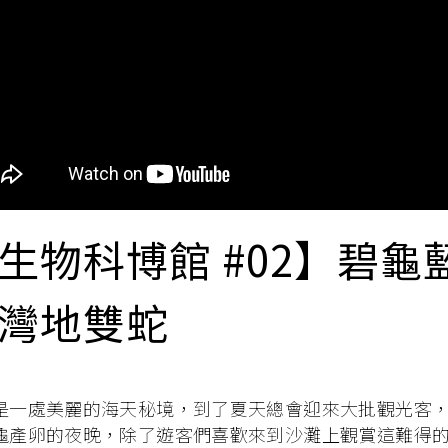
生物科博館 #02】碧龜
灣地雙蛇
是一處美麗的海天秘境
，
到了夏天總會迎來大批觀光客
龜產卵的夜晚，除了遊客們喜歡來到沙灘上觀賞這難得