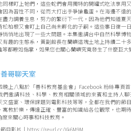
也同樣盯上牠們，這些蛇們會用獨特的開罐式吃法享用
會因為習性不同，從而大打出手爭搶龜蛋。在海邊不遠
在盡力調養生息，努力的繁衍下一代，因為他們知道夏
背松柏根又會盯上自己尚未孵化的子嗣。這些事日復一
靜悄悄地出現了一些大問題。本集邀請台中自然科學博
又有趣的生態系，黃副館長在蘭嶼這塊土地上持續二十
龜等都瞭如指掌，如果您也關心蘭嶼究竟發生了什麼巨大
於善哥聊天室
四晚上八點於「善科教育基金會」Facebook 粉絲專
我們邀請科技、科學、教育相關領域的來賓和主持人聊
天文盛宴、環保課題到電影科技等等，全都在我們的節
，寓教於樂，傳達正確、豐富的知識給各位觀眾，也期
角度來關心時事和科技教育。
多節目影片｜
https://reurl.cc/Xk6M9M