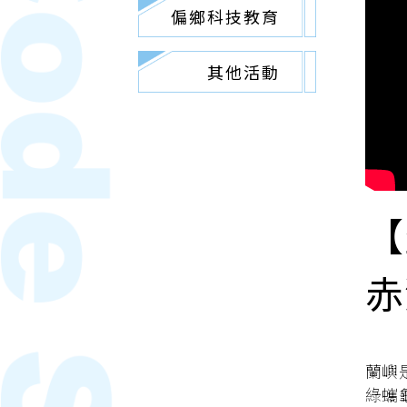
偏鄉科技教育
其他活動
【
赤
蘭嶼
綠蠵