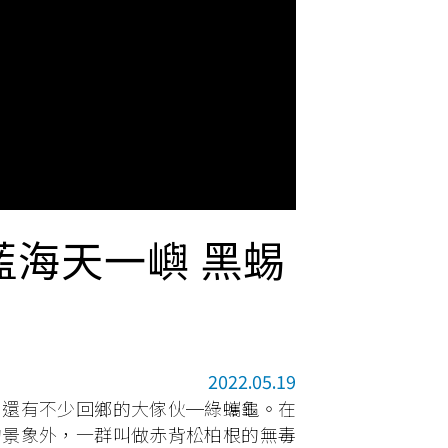
藍海天一嶼 黑蜴
2022.05.19
，還有不少回鄉的大傢伙─綠蠵龜。在
的景象外，一群叫做赤背松柏根的無毒