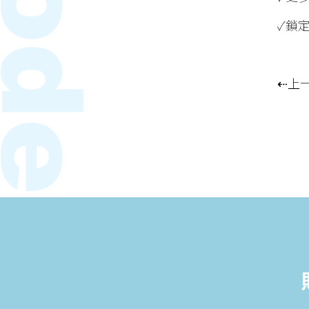
✓鎖
⇠上