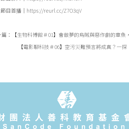
定節目首播｜
https://reurl.cc/Z7O3qV
一篇：
【生物科博館＃01】會做夢的烏賊與惡作劇的章魚
【電影聊科技＃06】空污災難預言將成真？一探