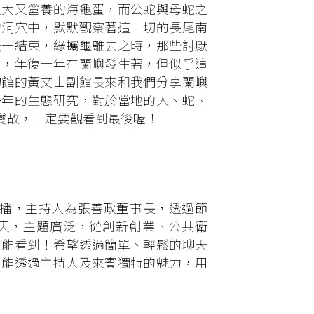
又大又營養的海龜蛋，而公蛇與母蛇之
的洞穴中，默默觀察著這一切的長尾南
天一結束，綠蠵龜離去之時，那些討厭
日，年復一年在蘭嶼發生著，但似乎這
物館的黃文山副館長來和我們分享蘭嶼
多年的生態研究，對於當地的人、蛇、
變故，一定要觀看到最後喔！
頁首播，主持人為張善政董事長，透過節
天，主題廣泛，從創新創業、公共衛
目能看到！希望透過簡單、輕鬆的聊天
待能透過主持人及來賓獨特的魅力，用