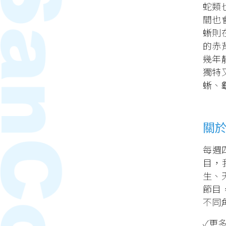
蛇類
間也
蜥則
的赤
幾年
獨特
蜥、
關
每週
目，
生、
節目
不同
✓更