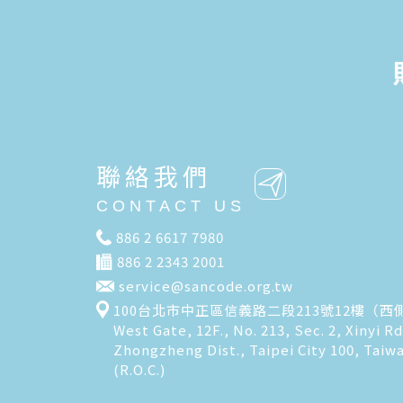
聯絡我們
CONTACT US
886 2 6617 7980
886 2 2343 2001
service@sancode.org.tw
100台北市中正區信義路二段213號12樓（西
West Gate, 12F., No. 213, Sec. 2, Xinyi Rd
Zhongzheng Dist., Taipei City 100, Taiw
(R.O.C.)