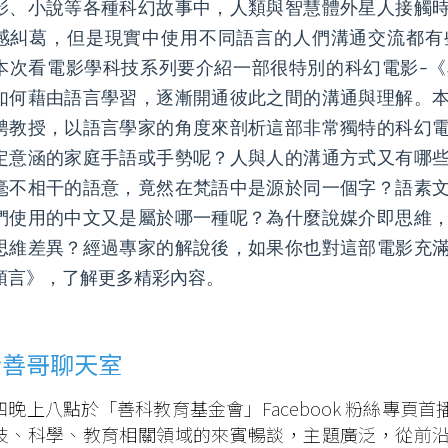
影、小說等各種科幻故事中，人類與智慧體外星人接觸
感糾葛，但是現實中使用不同語言的人們溝通交流都有
本次看電影學科技系列要介紹一部很特別的科幻電影–
如何藉由語言學習，逐漸開通彼此之間的溝通與理解。
聘教授，以語言學家的角度來剖析這部非常獨特的科幻
定意涵的家庭手語或手勢呢？人與人的溝通方式又有哪
毫不相干的語意，竟然在梵語中是源於同一個字？語素
們使用的中文又是屬於哪一種呢？為什麼說媒介即思維
思維差異？經過專家的解說後，如果你也對這部電影充
預言》，了解更多精彩內容。
於善哥聊天室
四晚上八點於「善科教育基金會」Facebook 粉絲專頁
技、科學、教育相關領域的來賓暢談，主題廣泛，從前