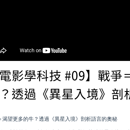
電影學科技 #09】戰
？透過《異星入境》剖
＝渴望更多的牛？透過《異星入境》剖析語言的奧秘