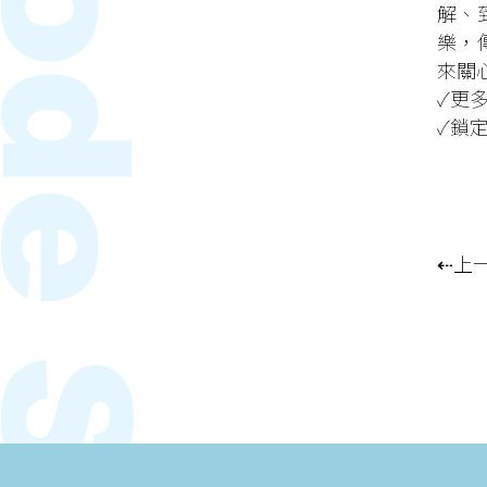
解、
樂，
來關
✓更
✓鎖
⇠上