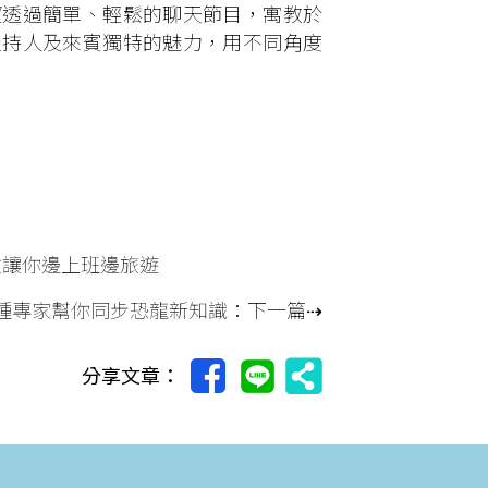
望透過簡單、輕鬆的聊天節目，寓教於
主持人及來賓獨特的魅力，用不同角度
牧讓你邊上班邊旅遊
龍種專家幫你同步恐龍新知識
：下一篇⇢
分享文章：