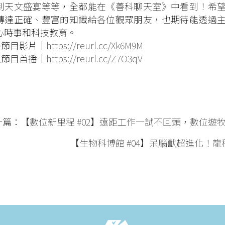
到天文盛宴等等，全都能在《善科聊天室》中看到！希
傳達正確、豐富的知識給各位觀眾朋友，也期待能透過
心時事和科技教育。
多節目影片｜
https://reurl.cc/Xk6M9M
定節目首播｜
https://reurl.cc/Z7O3qV
一篇：
【數位新里程 #02】遠距工作一試不回頭，數位遊
【生物科博館 #04】呆腦獸超進化！