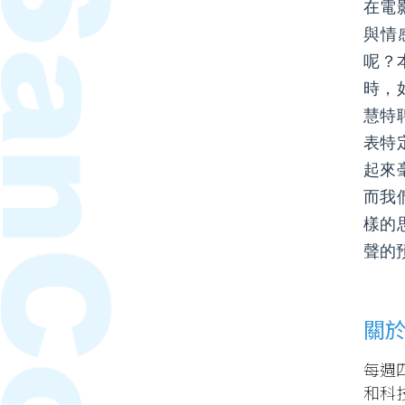
在電
與情
呢？
時，
慧特
表特
起來
而我
樣的
聲的
關
每週
和科