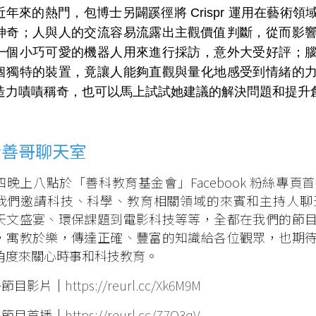
近年來的熱門，包博士另闢蹊徑將 Crispr 運用在藝術
神奇；人與人的交流容易流露出主觀價值判斷，從而影
一個小巧可愛的機器人用來進行採訪，意外大受好評；
個獨特的裝置，竟讓人能夠直觀與量化地感受到情緒的
造力嘖嘖稱奇，也可以馬上試試她建議的解決問題和提升
於善哥聊天室
四晚上八點於「善科教育基金會」Facebook 粉絲專
我們邀請科技、科學、教育相關領域的來賓和主持人聊
天文盛宴、環保課題到電影科技等等，全都在我們的節
，寓教於樂，傳達正確、豐富的知識給各位觀眾，也期
角度來關心時事和科技教育。
多節目影片｜
https://reurl.cc/Xk6M9M
定節目首播｜
https://reurl.cc/Z7O3qV