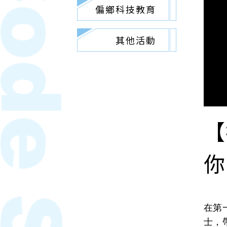
偏鄉科技教育
其他活動
【
你
在第
士，