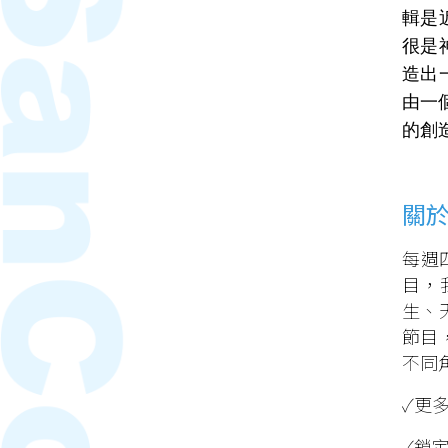
輯是
很是
造出
由一
的創
關
每週
目，
生、
節目
不同
✓更
✓鎖