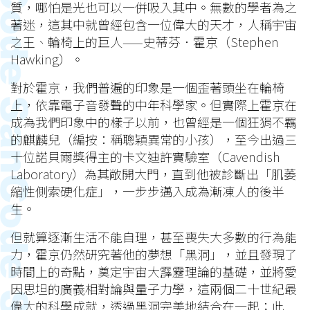
質，哪怕是光也可以一併吸入其中。無數的學者為之
著迷，這其中就曾經包含一位偉大的天才，人稱宇宙
之王、輪椅上的巨人——史蒂芬．霍京（Stephen
Hawking）。
對於霍京，我們普遍的印象是一個歪著頭坐在輪椅
上，依靠電子音發聲的中年科學家。但實際上霍京在
成為我們印象中的樣子以前，也曾經是一個狂狷不羈
的麒麟兒（編按：稱聰穎異常的小孩），至今出過三
十位諾貝爾獎得主的卡文迪許實驗室（Cavendish
Laboratory）為其敞開大門，直到他被診斷出「肌萎
縮性側索硬化症」，一步步邁入成為漸凍人的後半
生。
但就算逐漸生活不能自理，甚至喪失大多數的行為能
力，霍京仍然研究著他的夢想「黑洞」，並且發現了
時間上的奇點，奠定宇宙大霹靂理論的基礎，並將愛
因思坦的廣義相對論與量子力學，這兩個二十世紀最
偉大的科學成就，透過黑洞完美地結合在一起；此