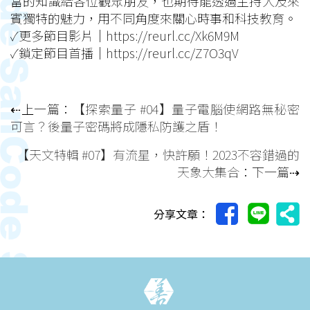
富的知識給各位觀眾朋友，也期待能透過主持人及來
賓獨特的魅力，用不同角度來關心時事和科技教育。
✓更多節目影片｜
https://reurl.cc/Xk6M9M
✓鎖定節目首播｜
https://reurl.cc/Z7O3qV
⇠上一篇：
【探索量子 #04】量子電腦使網路無秘密
可言？後量子密碼將成隱私防護之盾！
【天文特輯 #07】有流星，快許願！2023不容錯過的
天象大集合
：下一篇⇢
分享文章：