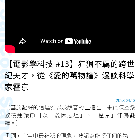
【電影學科技 #13】狂狷不羈的跨世
紀天才，從《愛的萬物論》漫談科學
家霍京
2023.04.13
（基於翻譯的信達雅以及讀音的正確性，來賓陳丕燊
教授建議節目以「愛因思坦」、「霍京」作為翻
譯。）
黑洞，宇宙中最神秘的現象，被認為能將任何的物