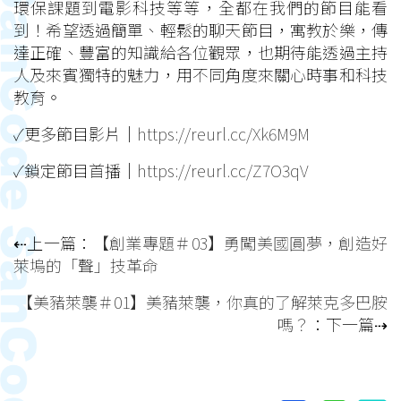
環保課題到電影科技等等，全都在我們的節目能看
到！希望透過簡單、輕鬆的聊天節目，寓教於樂，傳
達正確、豐富的知識給各位觀眾，也期待能透過主持
人及來賓獨特的魅力，用不同角度來關心時事和科技
教育。
✓更多節目影片｜
https://reurl.cc/Xk6M9M
✓鎖定節目首播｜
https://reurl.cc/Z7O3qV
⇠上一篇：
【創業專題＃03】勇闖美國圓夢，創造好
萊塢的「聲」技革命
【美豬萊襲＃01】美豬萊襲，你真的了解萊克多巴胺
嗎？
：下一篇⇢