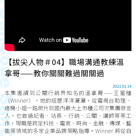
【拔尖人物＃04】職場溝通教練溫
拿哥——教你關關難過關關過
2021.01.14
本集邀請到公關行銷界知名的溫拿哥——王蜜穜
（Winner），她的經歷洋洋灑灑，從電視台助理、
總機小姐一路爬升到國內最大上市櫃公司次集團發言
人，也做過記者、站長、行銷、公關、講師等等工
作，現職是跨足科技、電商、時尚、金融、傳媒、藝
能等領域的多家企業品牌策略指導。Winner 將從自