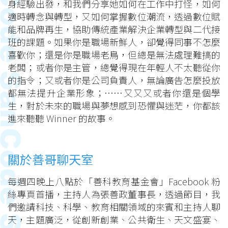
身經驗出發，和我們分享她如何在工作中打怪，如何
適時轉念與轉型，又如何掌握數位潮流，透過數位賦
能和品牌再生，協助傳統產業解決企業轉型與二代接
班的課題。如果你是職場新鮮人，卻覺得同事不怎麼
喜歡你；還是你是職場老鳥，但總是無法處理難搞的
老闆；或者你是主管，總覺得現在年輕人不太聽從你
的指令；又或者你是公司負責人，無論廣告怎麼投放
都無法提升企業形象；⋯⋯又又又或者你還是個學
生，對於未來的職場與夢想感到恐懼與迷茫，你都該
進來聽聽 Winner 的故事。
關於善哥聊天室
每週四晚上八點於「善科教育基金會」Facebook 粉
絲專頁首播，主持人為張善政董事長，透過節目，我
們邀請科技、科學、教育相關領域的來賓和主持人聊
天，主題廣泛，從創新創業、公共衛生、天文盛宴、