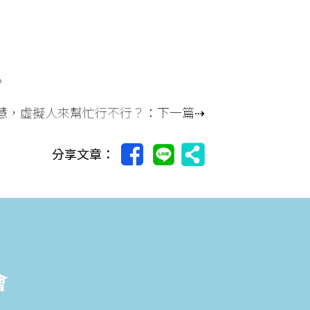
？
慧，虛擬人來幫忙行不行？
：下一篇⇢
分享文章：