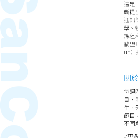
這是
斷提
通訊
學、
課程和
歐盟
up
關
每週
目，
生、
節目
不同
✓更