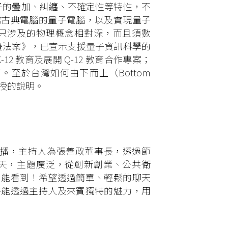
量子的疊加、糾纏、不確定性等特性，不
越古典電腦的量子電腦，以及實現量子
只涉及的物理概念相對深，而且須數
計畫法案》，已宣示支援量子資訊科學的
12 教育及展開 Q-12 教育合作專案；
至於台灣如何由下而上（Bottom
授的說明。
頁首播，主持人為張善政董事長，透過節
天，主題廣泛，從創新創業、公共衛
目能看到！希望透過簡單、輕鬆的聊天
待能透過主持人及來賓獨特的魅力，用