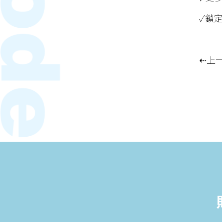
✓鎖
⇠上