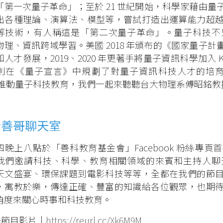
「第一次量子革命」；至於 21 世紀開始，科學家藉由
出各種理論、演算法、模型等，嘗試打造出運算能力超
等技術，有人稱這是「第二次量子革命」。量子科技不
物理、資訊跨域學習。美國 2018 年頒布的《國家量子
人才發展，2019、2020 年更著手將量子資訊科學加入 K-
則在《量子宣言》中規劃了對量子資訊科技人才的培育。
）推動量子科技教育，我們一起來聽聽台大物理系傅昭銘教
於善哥聊天室
四晚上八點於「善科教育基金會」Facebook 粉絲專
我們邀請科技、科學、教育相關領域的來賓和主持人聊
天文盛宴、環保課題到電影科技等等，全都在我們的節
，寓教於樂，傳達正確、豐富的知識給各位觀眾，也期
角度來關心時事和科技教育。
多節目影片｜
https://reurl.cc/Xk6M9M