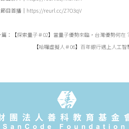
定節目首播｜
https://reurl.cc/Z7O3qV
一篇：
【探索量子＃02】當量子優勢來臨，台灣優勢何在
【哈囉虛擬人＃06】百年銀行遇上人工智