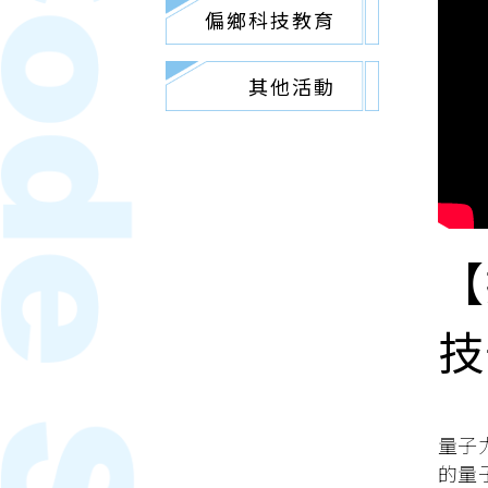
偏鄉科技教育
其他活動
【
技
量子
的量