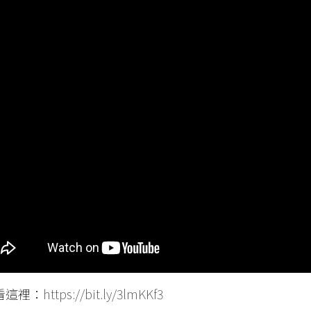
看這裡：
https://bit.ly/3lmKKf3