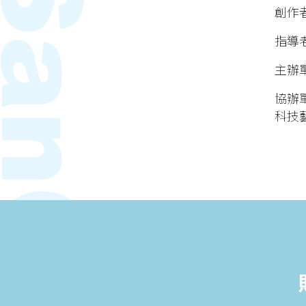
創作
指導
主辦
協辦
科技藝