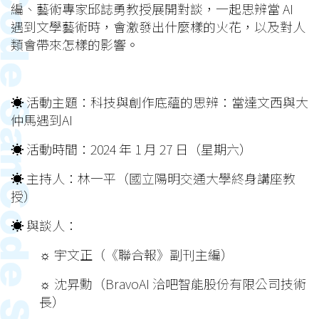
編、藝術專家邱誌勇教授展開對談，一起思辨當 AI
遇到文學藝術時，會激發出什麼樣的火花，以及對人
類會帶來怎樣的影響。
☀︎ 活動主題：科技與創作底蘊的思辨：當達文西與大
仲馬遇到AI
☀︎ 活動時間：2024 年 1 月 27 日（星期六）
☀︎ 主持人：林一平（國立陽明交通大學終身講座教
授）
☀︎ 與談人：
☼ 宇文正（《聯合報》副刊主編）
☼ 沈昇勳（BravoAI 洽吧智能股份有限公司技術
長）