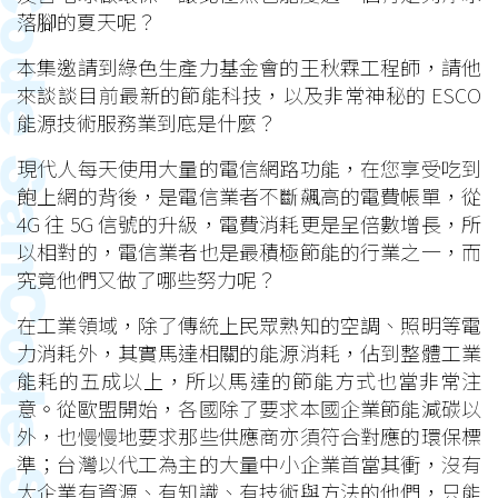
落腳的夏天呢？
本集邀請到綠色生產力基金會的王秋霖工程師，請他
來談談目前最新的節能科技，以及非常神秘的 ESCO
能源技術服務業到底是什麼？
現代人每天使用大量的電信網路功能，在您享受吃到
飽上網的背後，是電信業者不斷飆高的電費帳單，從
4G 往 5G 信號的升級，電費消耗更是呈倍數增長，所
以相對的，電信業者也是最積極節能的行業之一，而
究竟他們又做了哪些努力呢？
在工業領域，除了傳統上民眾熟知的空調、照明等電
力消耗外，其實馬達相關的能源消耗，佔到整體工業
能耗的五成以上，所以馬達的節能方式也當非常注
意。從歐盟開始，各國除了要求本國企業節能減碳以
外，也慢慢地要求那些供應商亦須符合對應的環保標
準；台灣以代工為主的大量中小企業首當其衝，沒有
大企業有資源、有知識、有技術與方法的他們，只能