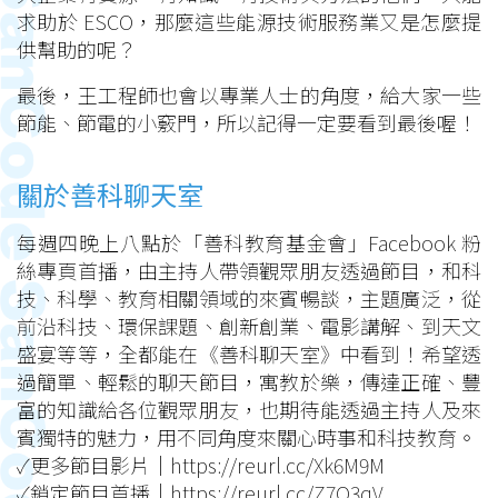
求助於 ESCO，那麼這些能源技術服務業又是怎麼提
供幫助的呢？
最後，王工程師也會以專業人士的角度，給大家一些
節能、節電的小竅門，所以記得一定要看到最後喔！
關於善科聊天室
每週四晚上八點於「善科教育基金會」Facebook 粉
絲專頁首播，由主持人帶領觀眾朋友透過節目，和科
技、科學、教育相關領域的來賓暢談，主題廣泛，從
前沿科技、環保課題、創新創業、電影講解、到天文
盛宴等等，全都能在《善科聊天室》中看到！希望透
過簡單、輕鬆的聊天節目，寓教於樂，傳達正確、豐
富的知識給各位觀眾朋友，也期待能透過主持人及來
賓獨特的魅力，用不同角度來關心時事和科技教育。
✓更多節目影片｜
https://reurl.cc/Xk6M9M
✓鎖定節目首播｜
https://reurl.cc/Z7O3qV