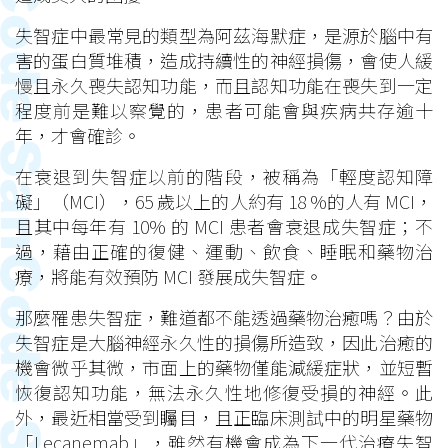
失智症中最常見的類型為阿茲海默症，是源於腦中有
害的蛋白質堆積，造成持續性的神經損傷，會使人緩
慢且永久喪失認知功能，而且認知功能在喪失到一定
程度前是難以察覺的，患者可能會與疾病共存逾十
年，才會確診。
在衰退到失智症以前的階段，被稱為「輕度認知障
礙」（MCI），65 歲以上的人約有 18 %的人有 MCI，
且其中每年有 10% 的 MCI 患者會衰退成失智症；不
過，藉由正確的復健、運動、飲食、睡眠和藥物治
療，將能有效預防 MCI 發展成失智症。
那麼罹患失智症，難道都不能透過藥物治癒嗎？由於
失智症是大腦神經永久性的損傷所造致，因此治癒的
機會微乎其微，市面上的藥物僅能減緩症狀，並短暫
恢復認知功能，無法永久性地修復受損的神經。此
外，最近相當受到矚目，且正臨床測試中的明星藥物
「Lecanemab」，雖然有機會成為下一代治療失智