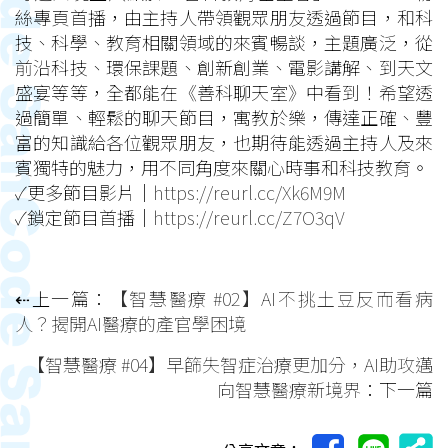
絲專頁首播，由主持人帶領觀眾朋友透過節目，和科
技、科學、教育相關領域的來賓暢談，主題廣泛，從
前沿科技、環保課題、創新創業、電影講解、到天文
盛宴等等，全都能在《善科聊天室》中看到！希望透
過簡單、輕鬆的聊天節目，寓教於樂，傳達正確、豐
富的知識給各位觀眾朋友，也期待能透過主持人及來
賓獨特的魅力，用不同角度來關心時事和科技教育。
✓更多節目影片｜
https://reurl.cc/Xk6M9M
✓鎖定節目首播｜
https://reurl.cc/Z7O3qV
⇠上一篇：
【智慧醫療 #02】AI不挑土豆反而看病
人？揭開AI醫療的產官學困境
【智慧醫療 #04】早篩失智症治療更加分，AI助攻邁
向智慧醫療新境界
：下一篇