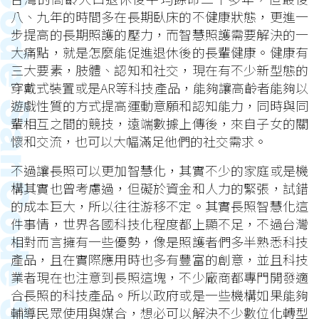
八、九年的時間多在長期臥床的不健康狀態，更進一
步提高的長期照護的壓力，而智慧照護需要解決的一
大痛點，就是怎麼能促進退休後的長輩健康。健康有
三大要素，肢體、認知和社交，現在有不少新型態的
穿戴式裝置或是AR等科技產品，能夠讓高齡者能夠以
遊戲性質的方式提高運動意願和認知能力，同時與同
輩相互之間的競技，遠端數據上傳後，來自子女的關
懷和交流，也可以大幅滿足他們的社交需求。
不過讓長照可以更加智慧化，其實不少的家庭或是機
構其實也曾考慮過，但礙於資金和人力的緊張，試錯
的成本巨大，所以往往游移不定。其實長照智慧化這
件事情，世界各國科技化程度都上顯不足，不過台灣
相對而言擁有一些優勢，像是照護者們多半熟悉科技
產品，且在實際應用時也多有豐富的創意，並且科技
業者現在也注意到長照這塊，不少廠商都專門開發適
合長照的科技產品。所以政府或是一些機構如果能夠
輔導民眾使用與媒合，想必可以解決不少數位化轉型