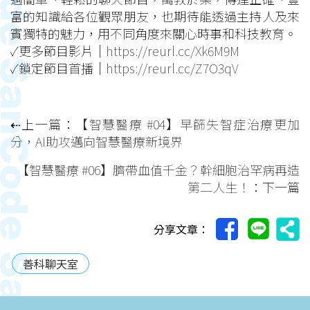
富的知識給各位觀眾朋友，也期待能透過主持人及來
賓獨特的魅力，用不同角度來關心時事和科技教育。
✓更多節目影片｜
https://reurl.cc/Xk6M9M
✓鎖定節目首播｜
https://reurl.cc/Z7O3qV
⇠上一篇：
【智慧醫療 #04】早篩失智症治療更加
分，AI助攻邁向智慧醫療新境界
【智慧醫療 #06】臍帶血值千金？幹細胞治罕病再造
第二人生！
：下一篇
分享文章：
善科聊天室