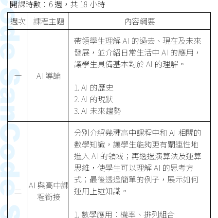
開課時數：6 週，共 18 小時
週次
課程主題
內容綱要
帶領學生理解 AI 的過去、現在及未來
發展，並介紹日常生活中 AI 的應用，
讓學生具備基本對於 AI 的理解。
一
AI 導論
1. AI 的歷史
2. AI 的現狀
3. AI 未來趨勢
分別介紹幾種高中課程中和 AI 相關的
數學知識，讓學生能夠更有關連性地
進入 AI 的領域；再透過演算法及運算
思維，使學生可以理解 AI 的思考方
式；最後透過簡單的例子，展示如何
AI 與高中課
二
運用上述知識。
程銜接
1. 數學應用：機率、排列組合