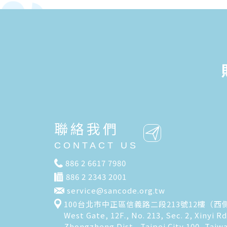
聯絡我們
CONTACT US
886 2 6617 7980
886 2 2343 2001
service@sancode.org.tw
100台北市中正區信義路二段213號12樓（西
West Gate, 12F., No. 213, Sec. 2, Xinyi Rd
Zhongzheng Dist., Taipei City 100, Taiw