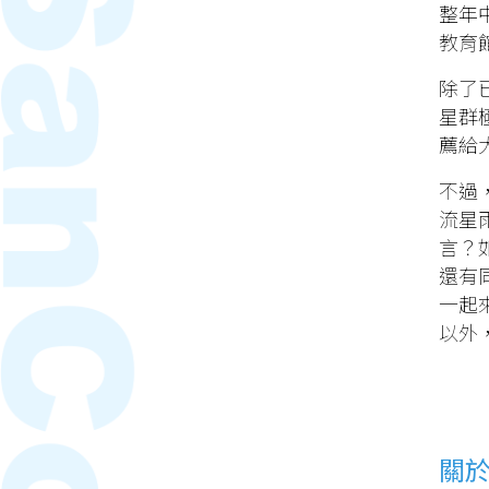
整年
教育
除了
星群
薦給
不過
流星
言？
還有
一起
以外
關