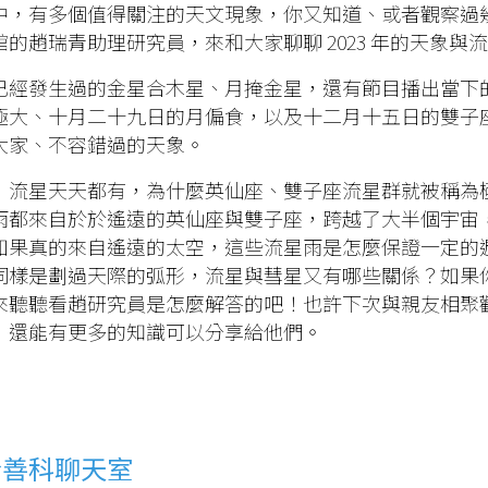
中，有多個值得關注的天文現象，你又知道、或者觀察過
館的趙瑞青助理研究員，來和大家聊聊 2023 年的天象與
已經發生過的金星合木星、月掩金星，還有節目播出當下
極大、十月二十九日的月偏食，以及十二月十五日的雙子
大家、不容錯過的天象。
，流星天天都有，為什麼英仙座、雙子座流星群就被稱為
雨都來自於於遙遠的英仙座與雙子座，跨越了大半個宇宙
如果真的來自遙遠的太空，這些流星雨是怎麼保證一定的
同樣是劃過天際的弧形，流星與彗星又有哪些關係？如果
來聽聽看趙研究員是怎麼解答的吧！也許下次與親友相聚
，還能有更多的知識可以分享給他們。
於善科聊天室