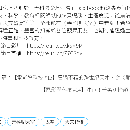
四晚上八點於「善科教育基金會」Facebook 粉絲專頁
技、科學、教育相關領域的來賓暢談，主題廣泛，從前
到天文盛宴等等，全都能在《善科聊天室》中看到！希
傳達正確、豐富的知識給各位觀眾朋友，也期待能透過
心時事和科技教育。
多節目影片｜
https://reurl.cc/Xk6M9M
定節目首播｜
https://reurl.cc/Z7O3qV
一篇：
【電影學科技 #13】狂狷不羈的跨世紀天才，從《
【電影學科技 #14】注意！千萬別抬
文
善科聊天室
太空
天文特輯