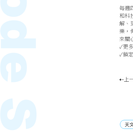
每週
和科
解、
樂，
來關
✓更
✓鎖
⇠上
天