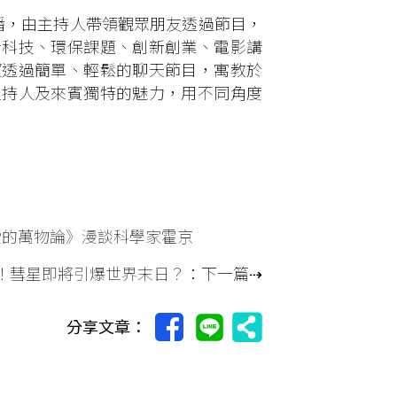
首播，由主持人帶領觀眾朋友透過節目，
沿科技、環保課題、創新創業、電影講
望透過簡單、輕鬆的聊天節目，寓教於
主持人及來賓獨特的魅力，用不同角度
愛的萬物論》漫談科學家霍京
頭！彗星即將引爆世界末日？
：下一篇⇢
分享文章：