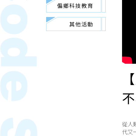
偏鄉科技教育
其他活動
【
不
從人
代又