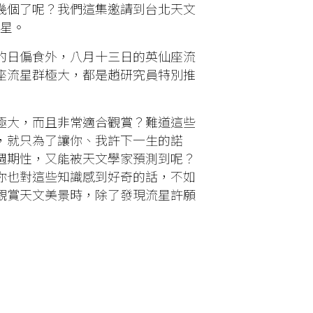
幾個了呢？我們這集邀請到台北天文
流星。
的日偏食外，八月十三日的英仙座流
座流星群極大，都是趙研究員特別推
極大，而且非常適合觀賞？難道這些
，就只為了讓你、我許下一生的諾
週期性，又能被天文學家預測到呢？
你也對這些知識感到好奇的話，不如
觀賞天文美景時，除了發現流星許願