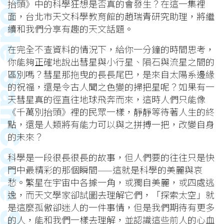
抬頭》中的科學狂想是否真的會發生？在這一集裡
面，台北市天文科學教育館的趙瑞青研究助理，將繼
續和我們分享有趣的天文話題。
在完全不查資料的情況下，給你一分鐘的時間思考，
你能夠正確地說出彗星與小行星、隕石與流星之間的
區別嗎？彗星那拖曳的長長尾巴，是來自太陽系邊緣
的祝福，還是令古人聞之色變的掃把星呢？如果有一
天彗星真的徑直往地球飛奔而來，這時人們只能像
《千萬別抬頭》裡的民眾一樣，靜靜等待著人生的終
點，還是人類將有能力可以與之拼搏一把，改變自身
的未來？
科學是一段很長很長的故事，但人們要的往往只是快
門中最精彩的那個瞬間——這就是科學的美麗與哀
愁。繁星在宇宙中各據一角，或獨自美麗，或四處逃
逸，而天文學家卻試圖去理解它們，「探索太空」就
是這麼孤傲卻迷人的一件事情，但是我們期待有更多
的人，能和我們一樣去理解，並認識這些前人的心血