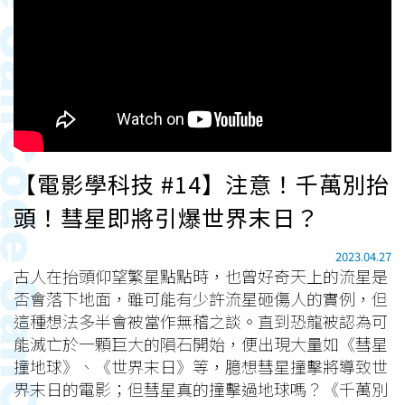
【電影學科技 #14】注意！千萬別抬
頭！彗星即將引爆世界末日？
2023.04.27
古人在抬頭仰望繁星點點時，也曾好奇天上的流星是
否會落下地面，雖可能有少許流星砸傷人的實例，但
這種想法多半會被當作無稽之談。直到恐龍被認為可
能滅亡於一顆巨大的隕石開始，便出現大量如《彗星
撞地球》、《世界末日》等，臆想彗星撞擊將導致世
界末日的電影；但彗星真的撞擊過地球嗎？《千萬別