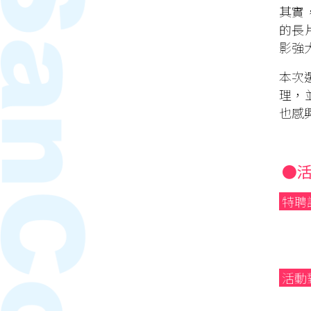
其實
的長
影強
本次
理，
也感
●
特聘
活動
（