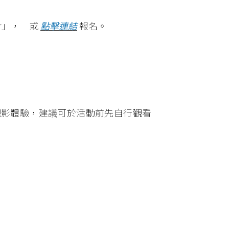
ar」， 或
點擊連結
報名。
觀影體驗，建議可於活動前先自行觀看