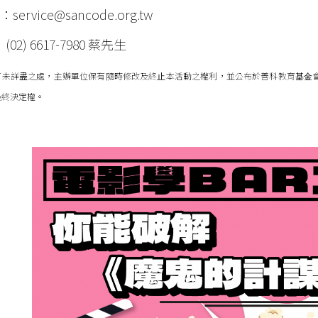
l：
service@sancode.org.tw
02) 6617-7980 蔡先生
有未詳盡之處，主辦單位保有隨時修改及終⽌本活動之權利，並公布於善科教育基⾦
最終決定權。