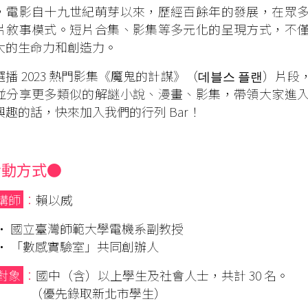
，電影自十九世紀萌芽以來，歷經百餘年的發展，在眾
片敘事模式。短片合集、影集等多元化的呈現方式，不
大的生命力和創造力。
選播 2023 熱門影集《魔鬼的計謀》（데블스 플랜）片
並分享更多類似的解謎小說、漫畫、影集，帶領大家進
興趣的話，快來加入我們的行列 Bar！
活動方式●
講師
：
賴以威
• 國立臺灣師範大學電機系副教授
•
「數感實驗室」共同創辦人
對象
：
國中（含）以上學生及社會人士，共計 30 名。
優先錄取新北市學生）