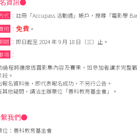
名資訊●
方式
：
註冊「Accupass 活動通」帳戶，搜尋「電影學 B
免費
費用
：
。
期間
：
即日起至 2024 年 9 月 18 日（三）止。
事項
：
 活動過程將適度透露影集內容及賽果，如參加者講求完整
片段。
 送出報名資料後，即代表報名成功，不另行公告。
 如有其他疑問，請洽主辦單位「善科教育基金會」。
聯繫我們●
單位：善科教育基金會