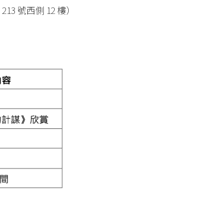
13 號西側
12 樓）