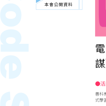
本會公開資料
電
謀
●活
善科
式學