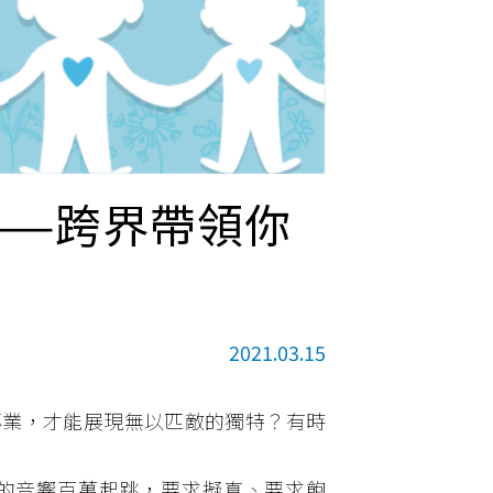
——跨界帶領你
2021.03.15
業，才能展現無以匹敵的獨特？有時
音響百萬起跳，要求擬真、要求飽