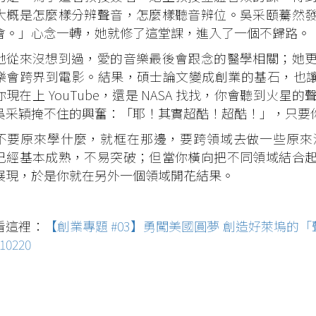
大概是怎麼樣分辨聲音，怎麼樣聽音辨位。吳采頤驀然
會。」心念一轉，她就修了這堂課，進入了一個不歸路。
來沒想到過，愛的音樂最後會跟念的醫學相關；她更
樂會跨界到電影。結果，碩士論文變成創業的基石，也讓麥
你現在上 YouTube，還是 NASA 找找，你會聽到火
吳采穎掩不住的興奮：「耶！其實超酷！超酷！」，只要
原來學什麼，就框在那邊，要跨領域去做一些原來沒
已經基本成熟，不易突破；但當你橫向把不同領域結合
展現，於是你就在另外一個領域開花結果。
看這裡：
【創業專題 #03】勇闖美國圓夢 創造好萊塢的「聲」技
10220