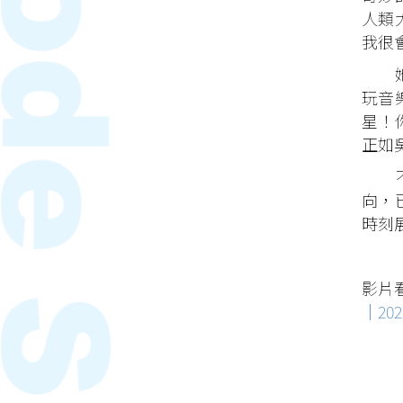
人類
我很
她從
玩音
星！
正如
不要
向，
時刻
影片
｜202