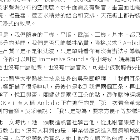
要求聲源分布的空間感。水平面需要有聲音，垂直面也
統、揚聲器，還要求精妙的組合和安排，天花板上都得裝喇叭，
沉浸式的效果。
，我們隨身的手機、平版、電腦、耳機，基本上都只
分的時間，我們是否只能犧牲品質，降格以求？Ambidio 
牲品質？是不是很沈浸，只是單純看你有沒有辦法引導
，你都可以叫它 Immersive Sound。你小時候，
她也沒有什麼配樂，也沒有什麼音效，可是小孩就聽得好投入。
醫學大學醫檢生技系出身的吳采頤解釋：「我們耳朵
音響配備了很多喇叭，最後也是收到我們兩個耳朵，再
穿了，悅耳與否，關鍵就是兩個耳朵的點，跟你腦神經
 OK。」有人稱 Ambidio 正在進行的是「第三次聲
創的音樂。吳采頤說：「我只是認為，要求方便不等於犧
女時代，她一頭栽進熱音社學吉他，從此跟音樂結下
行教吉他。沒有人料到的是，畢業後應該進入醫療領域
的是，為了追著教授簽名，她上教授立體音效的課，得