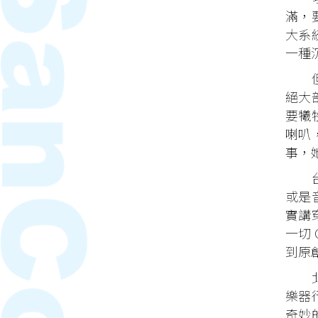
滿，
大系
一種
但是
絕大部
要犧
喇叭
事，
台北
或是
實講
一切
到原
北一
樂器
奇妙