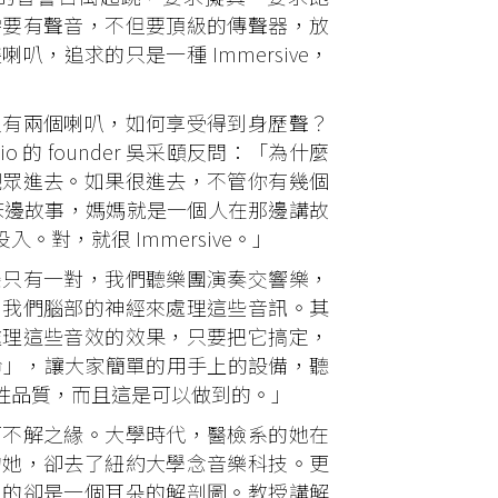
需要有聲音，不但要頂級的傳聲器，放
追求的只是一種 Immersive，
有兩個喇叭，如何享受得到身歷聲？
的 founder 吳采頤反問：「為什麼
觀眾進去。如果很進去，不管你有幾個
媽媽講床邊故事，媽媽就是一個人在那邊講故
對，就很 Immersive。」
只有一對，我們聽樂團演奏交響樂，
由我們腦部的神經來處理這些音訊。其
處理這些音效的效果，只要把它搞定，
音革命」，讓大家簡單的用手上的設備，聽
牲品質，而且這是可以做到的。」
不解之緣。大學時代，醫檢系的她在
的她，卻去了紐約大學念音樂科技。更
到的卻是一個耳朵的解剖圖。教授講解