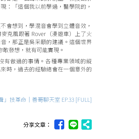
發現：「這個我以前學過，醫學院的，
不會想到，學混音會學到立體音效，
克風跟著 Rover（漫遊車）上了火
星的聲音，那正是吳采頤的建議。這個世界
你敢發想，就有可能實現。
有做過的事情。各種專業領域的縱
起來時，過去的經驗總會在一個意外的
革命｜善哥聊天室 EP.33 [FULL]
分享文章：