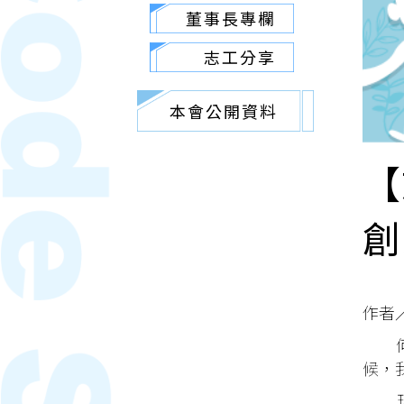
董事長專欄
志工分享
本會公開資料
【
創
作者
何種
候，
現代