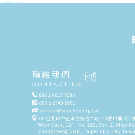
聯絡我們
CONTACT US
886 2 6617 7980
886 2 2343 2001
service@sancode.org.tw
100台北市中正區信義路二段213號12樓（西
West Gate, 12F., No. 213, Sec. 2, Xinyi Rd
Zhongzheng Dist., Taipei City 100, Taiw