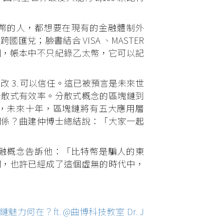
的人，都想要在現有的金融體制外
兌；臉書結合 VISA 、MASTER
圖，帳本中不只紀錄乙太幣，它可以記
改 3. 可以信任。這已被預言是未來世
分散式有效率。分散式概念的區塊鏈到
，未來十年，區塊鏈將有五大應用層
關係？曲建仲博士總結說：「大家一起
概念告訴他：「比特幣是騙人的東
關，也許已經成了這個虛無的時代中，
力何在？ft. @曲博科技教室 Dr. J