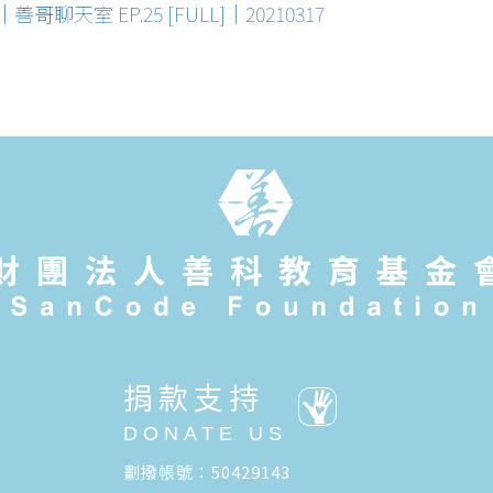
s｜善哥聊天室 EP.25 [FULL]｜20210317
捐款支持
DONATE US
劃撥帳號：50429143