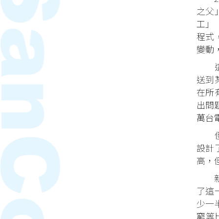
之父
工」
程式
變動，
這個
送到
在所
出問
萬台
但是
設計
高，
新的
了這
少一半
窮等