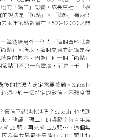
各地的「礦工」認養，成長茁壯。「礦
精確的說法是「節點」。「節點」有兩個
點數量在 7,500–12,000 之間
一筆錢給另外一個人，這個資料就會
「節點」。所以，這個交易的紀錄是存
比特幣的帳本。因為任何一個「節點」
每個節點可不只一台電腦，而是上千、上
後的挖礦人肯定需要獎勵。Satoshi
值必須小於一個特定的數值，困難度很
不就越來越低？Satoshi 也想到
，他讓「礦工」的獎勵金每 4 年減
25 顆，再來就 12.5 顆…。這個無
因為全世界最後只能有 2,100 顆比特