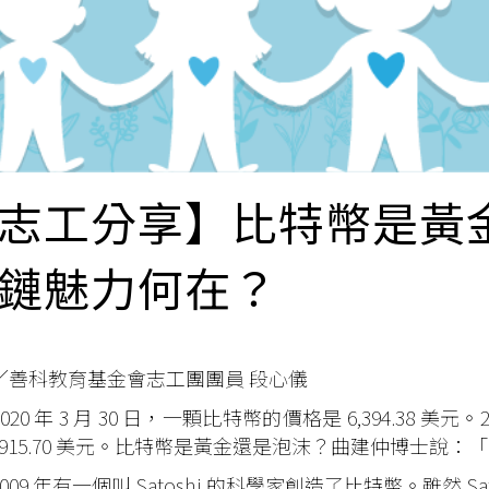
志工分享】比特幣是黃
鏈魅力何在？
／善科教育基金會志工團團員 段心儀
0 年 3 月 30 日，一顆比特幣的價格是 6,394.38 美元。
7,915.70 美元。比特幣是黃金還是泡沫？曲建仲博士說
9 年有一個叫 Satoshi 的科學家創造了比特幣。雖然 S