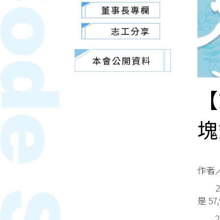
董事長專欄
志工分享
本會公開資料
【
塊
作者
202
是 5
200