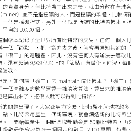
」的真實身分，但比特幣生出來之後，就由分散在全球
（miner）並不是指挖礦的人，而是挖礦的軟體，比較
，一個是採礦程式，另外一個就是所謂的比特幣帳本。過去兩年節
平均約 10,000 個。
帳本記錄了全世界所有比特幣的交易，任何一個人付
某一個「節點」，把它寫進去之後，就會再通知其餘的
有「礦工」的電腦裡，因此，沒有任何人有辦法去篡改
題，還有超過 9,999 個以上的「節點」有備份。何況，
電腦哦。
，如何讓「礦工」去 maintain 這個帳本？「礦工」背
了一個高難度的數學運算─雜湊演算法，算出來的雜湊
但是算出來了，挖礦人就可以得到比特幣。
問題出現了。大家都努力挖礦，比特幣不就越來越多？價值
一點。比特幣每產生一個新區塊，就會鑄造新的比特幣出來
。一開始每產生一個新區塊獎勵金是 50 顆比特幣，再來就 
比級數最後會收斂在一個固定的數目–2,100 萬顆比特幣。