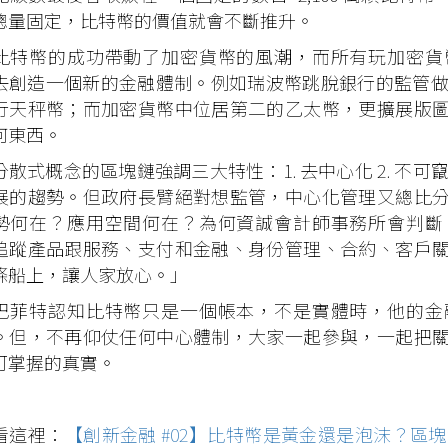
總量固定，比特幣的價值就會不斷推升。
幣的成功帶動了加密貨幣的風潮，而所有玩加密貨幣
去創造一個新的金融體制。例如瑞波幣跳脫銀行的監管做跨國匯
行天秤幣；而加密貨幣中位居第二的乙太幣，更擴展版
何東西。
式概念的區塊鏈強調三大特性：1. 去中心化 2. 不可竄
展的趨勢。但政府長臂絕對想監管，中心化管理又總比
勢何在？應用空間何在？為何資誠會計師事務所會判斷
追蹤產品跟服務、支付和金融、身份管理、合約、客戶
條船上，讓人家放心。」
特認知比特幣只是一個帳本，不是實體時，他的金融
。但，不再仰仗任何中心體制，大家一起參與，一起把
可掌握的真實。
看這裡：
【創新金融 #02】比特幣是黃金還是泡沫？區塊鏈魅