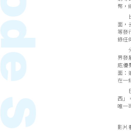
幣，
比特
面，
等發
錄任
分散
界發
底優
面：
在一
巴菲
西」
唯一
影片