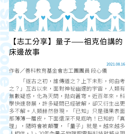
【志工分享】量子——祖克伯講的
床邊故事
2021.08.16
作者／善科教育基金會志工團團員 段心儀
「遂古之初，誰傳道之？上下未形，何由考
之？」亙古以來，面對神祕幽邃的宇宙，人類有
無數疑惑，化為天問，拋向蒼穹。近百年來，科
學快速發展，許多疑問已經破解，卻又衍生出更
多不解。人類赫然發現，「已知」只是蘋果表面
那薄薄一層皮，下面還深不見底吶！已知的「真
理」，隨時會被顛覆，「量子」就是。越來越多
人相信，1、20年內量子物理跟電腦科技就將出現