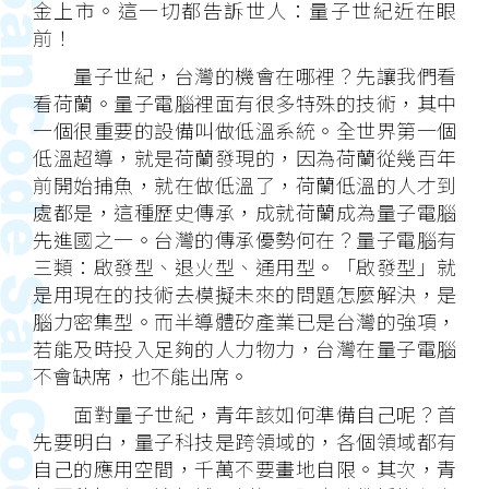
金上市。這一切都告訴世人：量子世紀近在眼
前！
量子世紀，台灣的機會在哪裡？先讓我們看
看荷蘭。量子電腦裡面有很多特殊的技術，其中
一個很重要的設備叫做低溫系統。全世界第一個
低溫超導，就是荷蘭發現的，因為荷蘭從幾百年
前開始捕魚，就在做低溫了，荷蘭低溫的人才到
處都是，這種歷史傳承，成就荷蘭成為量子電腦
先進國之一。台灣的傳承優勢何在？量子電腦有
三類：啟發型、退火型、通用型。「啟發型」就
是用現在的技術去模擬未來的問題怎麼解決，是
腦力密集型。而半導體矽產業已是台灣的強項，
若能及時投入足夠的人力物力，台灣在量子電腦
不會缺席，也不能出席。
面對量子世紀，青年該如何準備自己呢？首
先要明白，量子科技是跨領域的，各個領域都有
自己的應用空間，千萬不要畫地自限。其次，青