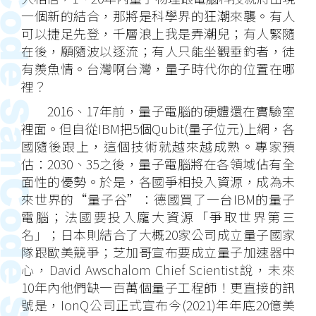
一個新的結合，那將是科學界的狂潮來襲。有人
可以捷足先登，千層浪上我是弄潮兒；有人緊隨
在後，願隨波以逐流；有人只能坐觀垂釣者，徒
有羨魚情。台灣啊台灣，量子時代你的位置在哪
裡？
2016、17年前，量子電腦的硬體還在實驗室
裡面。但自從IBM把5個Qubit(量子位元)上網，各
國隨後跟上，這個技術就越來越成熟。專家預
估：2030、35之後，量子電腦將在各領域佔有全
面性的優勢。於是，各國爭相投入資源，成為未
來世界的“量子谷”：德國買了一台IBM的量子
電腦；法國要投入龐大資源「爭取世界第三
名」；日本則結合了大概20家公司成立量子國家
隊跟歐美競爭；芝加哥宣布要成立量子加速器中
心，David Awschalom Chief Scientist說，未來
10年內他們缺一百萬個量子工程師！更直接的訊
號是，IonQ公司正式宣布今(2021)年年底20億美